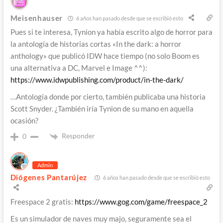
Meisenhauser
6 años han pasado desde que se escribió esto
Pues si te interesa, Tynion ya había escrito algo de horror para
la antología de historias cortas «In the dark: a horror
anthology» que publicó IDW hace tiempo (no solo Boom es
una alternativa a DC, Marvel e Image ^^):
https://www.idwpublishing.com/product/in-the-dark/
…Antología donde por cierto, también publicaba una historia
Scott Snyder. ¿También iría Tynion de su mano en aquella
ocasión?
Responder
0
Admin
Diógenes Pantarújez
6 años han pasado desde que se escribió esto
Freespace 2 gratis:
https://www.gog.com/game/freespace_2
Es un simulador de naves muy majo, seguramente sea el