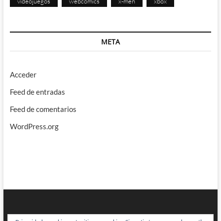
videojuegos
webcomics
x-men
xbox
META
Acceder
Feed de entradas
Feed de comentarios
WordPress.org