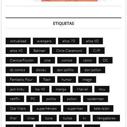
ETIQUETAS
Actualidad
avengers
años 70
años 80
años 90
Batman
Chris Claremont
Ci-Fi
Ciencia Ficción
cine
comics
cómic
DC
dc comics
disney
don pollito
don pollon
Fantastic Four
flash
humor
image
jack kirby
los 90
manga
Marvel
mcu
netflix
PC
pollito
pollon
spiderman
Star Wars
superhéroes
superman
televisión
thor
tiras
tuna
tunos
tv
Vengadores