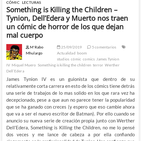
CÓMIC
LECTURAS
Something is Killing the Children –
Tynion, Dell’Edera y Muerto nos traen
un cómic de horror de los que dejan
mal cuerpo
M'Rabo
25/09/2019
5 comentarios
Mhulargo
Actualidad
boom
studios
cómic
comics
James Tynion
IV
Miquel Muero
Something is killing the children
terror
Werther
Dell’Edera
James Tynion IV es un guionista que dentro de su
relativamente corta carrera en esto de los cómics tiene detrás
una serie de trabajos de lo mas solido en los que rara vez ha
decepcionado, pese a que aun no parece tener la popularidad
que se ha ganado con creces (y espero que eso cambie ahora
que va a ser el nuevo escritor de Batman). Por ello cuando se
anuncio su nueva serie de creación propia junto con Werther
Dell’Edera, Something is Killing the Children, no me lo pensé
dos veces y me lance de cabeza a por ella confiando