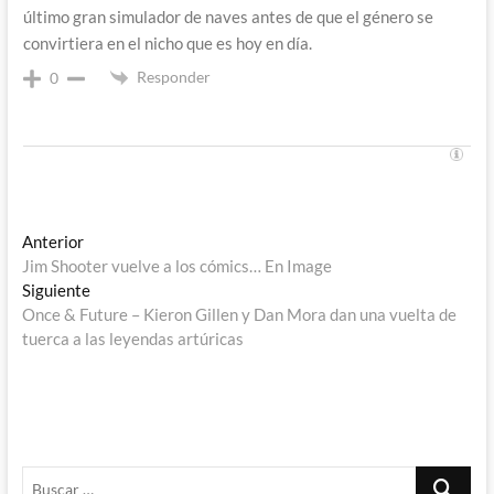
último gran simulador de naves antes de que el género se
convirtiera en el nicho que es hoy en día.
Responder
0
Navegación
Entrada
Anterior
anterior:
Jim Shooter vuelve a los cómics… En Image
de
Entrada
Siguiente
entradas
siguiente:
Once & Future – Kieron Gillen y Dan Mora dan una vuelta de
tuerca a las leyendas artúricas
Buscar