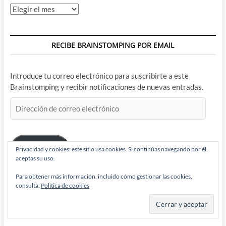
Archivos
RECIBE BRAINSTOMPING POR EMAIL
Introduce tu correo electrónico para suscribirte a este
Brainstomping y recibir notificaciones de nuevas entradas.
Dirección
de
correo
electrónico
Suscribir
Privacidad y cookies: este sitio usa cookies. Si continúas navegando por él,
aceptas su uso.
Para obtener más información, incluido cómo gestionar las cookies,
consulta:
Política de cookies
BRAINSTOMPING