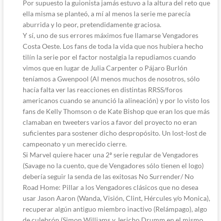
Por supuesto la guionista jamás estuvo a la altura del reto que
ella misma se planteó, a mí al menos la serie me parecía
aburrida y lo peor, pretendidamente graciosa.
Y sí, uno de sus errores máximos fue llamarse Vengadores
Costa Oeste. Los fans de toda la vida que nos hubiera hecho
tilín la serie por el factor nostalgia la repudiamos cuando
vimos que en lugar de Julia Carpenter o Pájaro Burlón
teníamos a Gwenpool (Al menos muchos de nosotros, sólo
hacía falta ver las reacciones en distintas RRSS/foros
americanos cuando se anunció la alineación) y por lo visto los
fans de Kelly Thomson o de Kate Bishop que eran los que más
clamaban en tweeters varios a favor del proyecto no eran
suficientes para sostener dicho despropósito. Un lost-lost de
campeonato y un merecido cierre.
Si Marvel quiere hacer una 2ª serie regular de Vengadores
(Savage no la cuento, que de Vengadores sólo tienen el logo)
debería seguir la senda de las exitosas No Surrender/ No
Road Home: Pillar a los Vengadores clásicos que no desea
usar Jason Aaron (Wanda, Visión, Clint, Hércules y/o Monica),
recuperar algún antiguo miembro inactivo (Relámpago), algo
de culebrón (Simon Williams y Jericho Drumm en el mismo