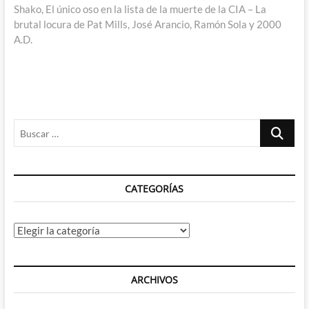
siguiente:
Shako, El único oso en la lista de la muerte de la CIA – La
brutal locura de Pat Mills, José Arancio, Ramón Sola y 2000
A.D.
Buscar
…
CATEGORÍAS
Categorías
ARCHIVOS