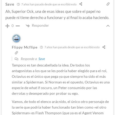
Save
7 años han pasado desde que se escribió esto
Ah, Superior Ock, una de esas ideas que sobre el papel no
puede ni tiene derecho a funcionar y al final lo acaba haciendo.
Responder
0
Flippy Mcflipe
7 años han pasado desde que se escribió esto
Responde a
Save
Tampoco es tan descabellada la idea. De todos los
antagonistas a los que se les podría haber elegido para el rol,
Octavius es el único que pega ya que siempre ha sido el más
similar a Spiderman. Si Norman es el opuesto, Octavius es una
especie de what if oscuro, un Peter consumido por las
derrotas y desesperado por probar su ego.
Vamos, de todo el elenco arácnido, el único otro personaje de
la serie que podría haber funcionado tan bien como «el otro
Spiderman» es Flash Thompson (que ya es el Agent Venom