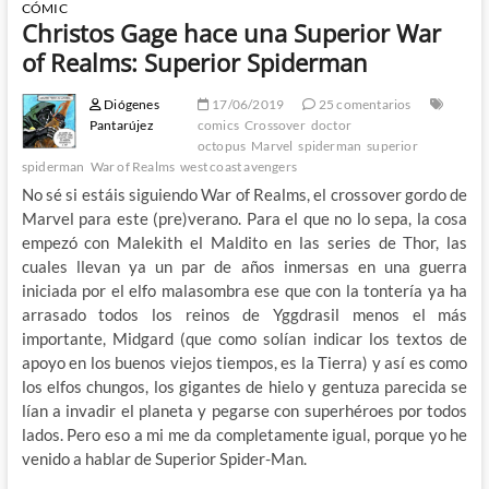
CÓMIC
Christos Gage hace una Superior War
of Realms: Superior Spiderman
Diógenes
17/06/2019
25 comentarios
Pantarújez
comics
Crossover
doctor
octopus
Marvel
spiderman
superior
spiderman
War of Realms
west coast avengers
No sé si estáis siguiendo War of Realms, el crossover gordo de
Marvel para este (pre)verano. Para el que no lo sepa, la cosa
empezó con Malekith el Maldito en las series de Thor, las
cuales llevan ya un par de años inmersas en una guerra
iniciada por el elfo malasombra ese que con la tontería ya ha
arrasado todos los reinos de Yggdrasil menos el más
importante, Midgard (que como solían indicar los textos de
apoyo en los buenos viejos tiempos, es la Tierra) y así es como
los elfos chungos, los gigantes de hielo y gentuza parecida se
lían a invadir el planeta y pegarse con superhéroes por todos
lados. Pero eso a mi me da completamente igual, porque yo he
venido a hablar de Superior Spider-Man.