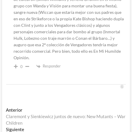
grupo con Wanda y Visión para montar una buena fiesta),
sangre nueva (Wiccan que estaría mejor con sus padres que
en eso de Strikeforce o la propia Kate Bishop haciendo dupla
con Clint y junto a los Vengadores clásicos) y algunos
personajes comerciales para dar bombo al grupo (Inmortal
Hulk, Lobezno con traje marrón o Conan el Bárbaro…) y
auguro que esa 2ª colección de Vengadores tendría mejor
recorrido comercial. Pero bien, todo ello es En Mi Humilde
Opinión.
Responder
0
Navegación
Entrada
Anterior
anterior:
Claremont y Sienkiewicz juntos de nuevo: New Mutants – War
de
Children
entradas
Entrada
Siguiente