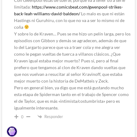
Con Gwenpool estás de suerte, porque va a tener otra serie
limitada:
https://www.comicsbeat.com/gwenpool-strikes-
back-leah-williams-david-baldeon/
Lo malo es que ni están
Hastings ni Guruhiru, con lo que no va a ser lo mismo ni de
coña
Y sobre lo de Kraven… Pues se me hizo un pelín larga, pero los
episodios con Gibbon y demás se agradecen, además de que
lo del Largarto parece que va a traer cola y me alegra ver
como le pegan vueltas de tuerca a villanos clásicos. ¿Que
Kraven igual estaba mejor muerto? Pues sí, pero al final
prefiero que tengamos al clon de Kraven dando vueltas que
que nos vuelvan a resucitar al señor Kravinoff, que estaba
mejor muerto con la historia de DeMatteis y Zeck.
Pero en general bien, ya digo que me está gustando mucho
esta etapa de Spiderman tanto en el trabajo de Spencer como
el de Taylor, que es más «intimista/costumbrista» pero es
igualmente interesante.
Responder
0