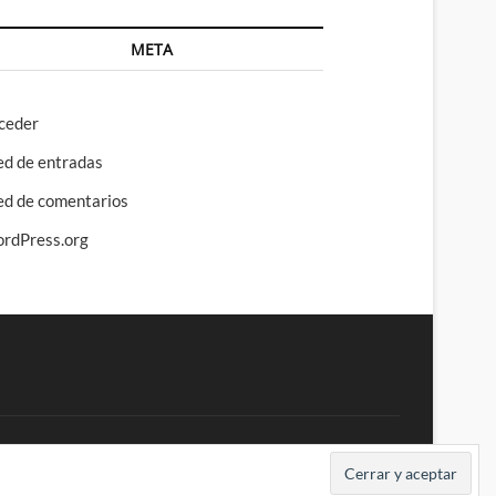
META
ceder
ed de entradas
ed de comentarios
rdPress.org