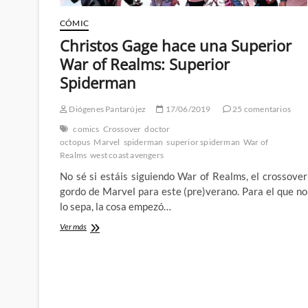
CÓMIC
Christos Gage hace una Superior
War of Realms: Superior
Spiderman
Diógenes Pantarújez
17/06/2019
25 comentarios
comics
Crossover
doctor
octopus
Marvel
spiderman
superior spiderman
War of
Realms
west coast avengers
No sé si estáis siguiendo War of Realms, el crossover
gordo de Marvel para este (pre)verano. Para el que no
lo sepa, la cosa empezó…
Christos
Ver más
Gage
hace
una
Superior
War
of