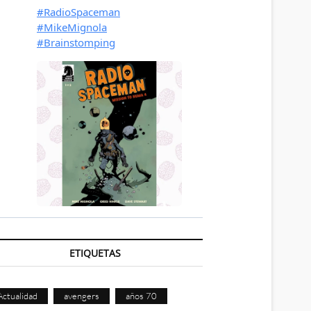
ETIQUETAS
Actualidad
avengers
años 70