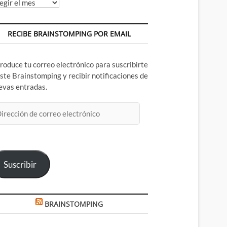
chivos
RECIBE BRAINSTOMPING POR EMAIL
troduce tu correo electrónico para suscribirte
este Brainstomping y recibir notificaciones de
evas entradas.
rección
rreo
ectrónico
Suscribir
BRAINSTOMPING