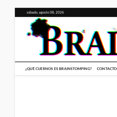
Saltar
sábado, agosto 08, 2026
al
contenido
¿QUÉ CUERNOS ES BRAINSTOMPING?
CONTACTO