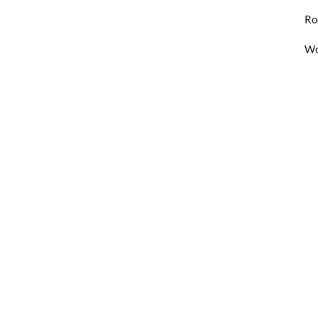
Ro
Wo