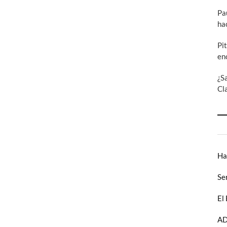
Pa
ha
Pi
en
¿S
Cl
Ha
Se
El
AD