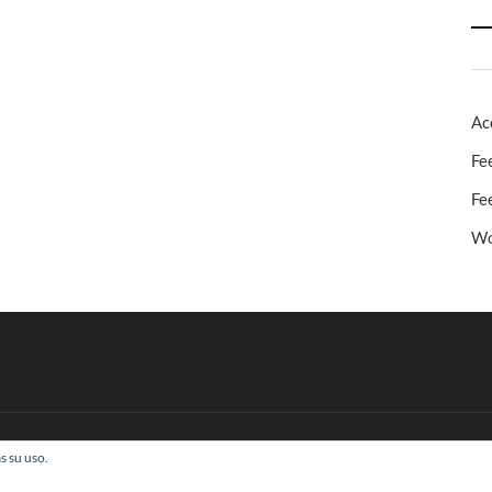
Ac
Fe
Fe
Wo
s su uso.
 Todos los derechos reservados