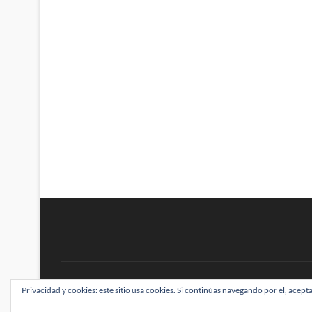
BRAINSTOMPING
Privacidad y cookies: este sitio usa cookies. Si continúas navegando por él, acepta
| Diseñado por:
Theme Freesia
|
WordPress
| ©