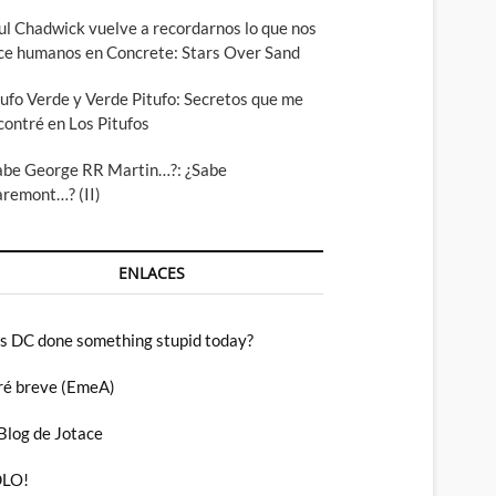
ul Chadwick vuelve a recordarnos lo que nos
ce humanos en Concrete: Stars Over Sand
tufo Verde y Verde Pitufo: Secretos que me
contré en Los Pitufos
abe George RR Martin…?: ¿Sabe
aremont…? (II)
ENLACES
s DC done something stupid today?
ré breve (EmeA)
 Blog de Jotace
LO!