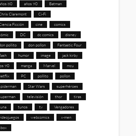
años 80
años 90
Batman
Chris Claremont
Ci-Fi
Ciencia Ficción
cine
comics
cómic
DC
dc comics
disney
don pollito
don pollon
Fantastic Four
flash
humor
image
jack kirby
los 90
manga
Marvel
mcu
netflix
PC
pollito
pollon
spiderman
Star Wars
superhéroes
superman
televisión
thor
tiras
tuna
tunos
tv
Vengadores
videojuegos
webcomics
x-men
xbox