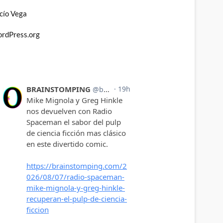
cío Vega
rdPress.org