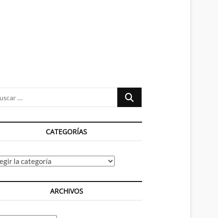
n
ú
Buscar
…
CATEGORÍAS
tegorías
ARCHIVOS