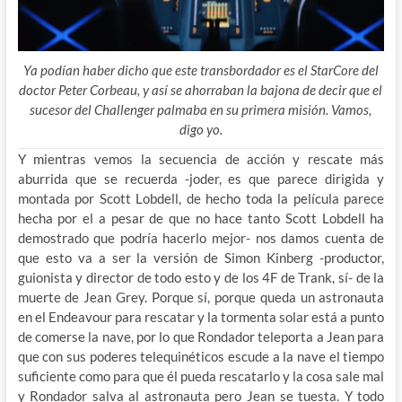
Ya podían haber dicho que este transbordador es el StarCore del
doctor Peter Corbeau, y así se ahorraban la bajona de decir que el
sucesor del Challenger palmaba en su primera misión. Vamos,
digo yo.
Y mientras vemos la secuencia de acción y rescate más
aburrida que se recuerda -joder, es que parece dirigida y
montada por Scott Lobdell, de hecho toda la película parece
hecha por el a pesar de que no hace tanto Scott Lobdell ha
demostrado que podría hacerlo mejor- nos damos cuenta de
que esto va a ser la versión de Simon Kinberg -productor,
guionista y director de todo esto y de los 4F de Trank, sí- de la
muerte de Jean Grey. Porque sí, porque queda un astronauta
en el Endeavour para rescatar y la tormenta solar está a punto
de comerse la nave, por lo que Rondador teleporta a Jean para
que con sus poderes telequinéticos escude a la nave el tiempo
suficiente como para que él pueda rescatarlo y la cosa sale mal
y Rondador salva al astronauta pero Jean se tuesta. Y todo