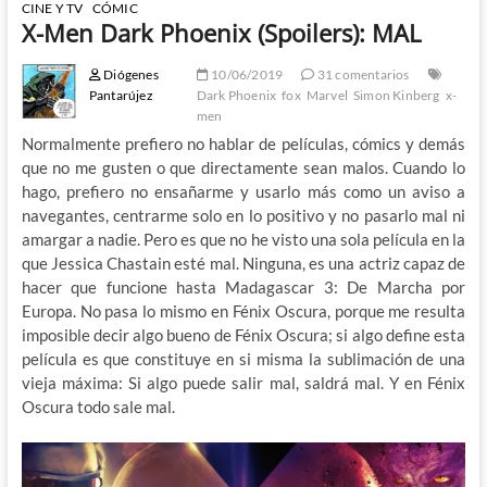
CINE Y TV
CÓMIC
X-Men Dark Phoenix (Spoilers): MAL
Diógenes
10/06/2019
31 comentarios
Pantarújez
Dark Phoenix
fox
Marvel
Simon Kinberg
x-
men
Normalmente prefiero no hablar de películas, cómics y demás
que no me gusten o que directamente sean malos. Cuando lo
hago, prefiero no ensañarme y usarlo más como un aviso a
navegantes, centrarme solo en lo positivo y no pasarlo mal ni
amargar a nadie. Pero es que no he visto una sola película en la
que Jessica Chastain esté mal. Ninguna, es una actriz capaz de
hacer que funcione hasta Madagascar 3: De Marcha por
Europa. No pasa lo mismo en Fénix Oscura, porque me resulta
imposible decir algo bueno de Fénix Oscura; si algo define esta
película es que constituye en si misma la sublimación de una
vieja máxima: Si algo puede salir mal, saldrá mal. Y en Fénix
Oscura todo sale mal.