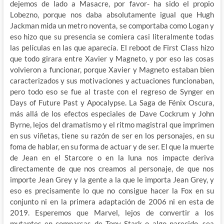
dejemos de lado a Masacre, por favor- ha sido el propio
Lobezno, porque nos daba absolutamente igual que Hugh
Jackman mida un metro noventa, se comportaba como Logan y
eso hizo que su presencia se comiera casi literalmente todas
las películas en las que aparecía. El reboot de First Class hizo
que todo girara entre Xavier y Magneto, y por eso las cosas
volvieron a funcionar, porque Xavier y Magneto estaban bien
caracterizados y sus motivaciones y actuaciones funcionaban,
pero todo eso se fue al traste con el regreso de Synger en
Days of Future Past y Apocalypse. La Saga de Fénix Oscura,
más allá de los efectos especiales de Dave Cockrum y John
Byrne, lejos del dramatismo y el ritmo magistral que imprimen
en sus viñetas, tiene su razón de ser en los personajes, en su
foma de hablar, en su forma de actuar y de ser. El que la muerte
de Jean en el Starcore o en la luna nos impacte deriva
directamente de que nos creamos al personaje, de que nos
importe Jean Grey y la gente a la que le importa Jean Grey, y
eso es precisamente lo que no consigue hacer la Fox en su
conjunto ni en la primera adaptación de 2006 ni en esta de
2019. Esperemos que Marvel, lejos de convertir a los
mutantes en comparsas de Tony Stark o algo parecido, sea