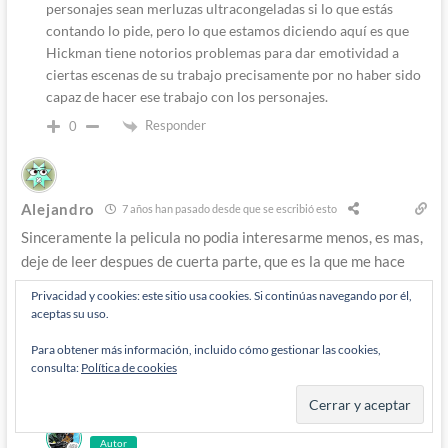
personajes sean merluzas ultracongeladas si lo que estás
contando lo pide, pero lo que estamos diciendo aquí es que
Hickman tiene notorios problemas para dar emotividad a
ciertas escenas de su trabajo precisamente por no haber sido
capaz de hacer ese trabajo con los personajes.
Responder
0
Alejandro
7 años han pasado desde que se escribió esto
Sinceramente la pelicula no podia interesarme menos, es mas,
deje de leer despues de cuerta parte, que es la que me hace
comentar esto; ya que parado e que estas hablando bien de
Privacidad y cookies: este sitio usa cookies. Si continúas navegando por él,
Scott lobdell en un momento. Lo repito: HABLAR BIEN DE
aceptas su uso.
SCOTT LOBDELL. !!!!¿¿¿¿ES QUE EL MUNDO SE A VUELTO
Para obtener más información, incluido cómo gestionar las cookies,
LOCO??????!!!!
consulta:
Política de cookies
Responder
3
Autor