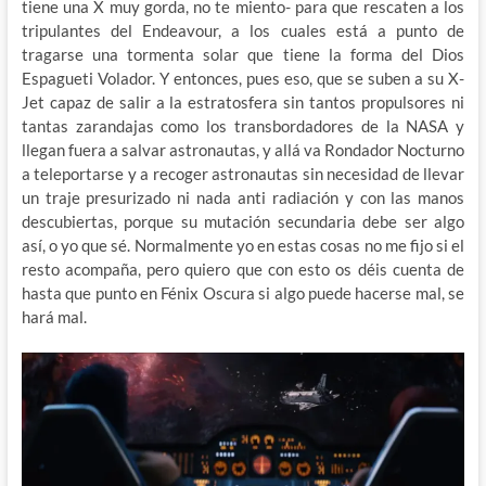
tiene una X muy gorda, no te miento- para que rescaten a los
tripulantes del Endeavour, a los cuales está a punto de
tragarse una tormenta solar que tiene la forma del Dios
Espagueti Volador. Y entonces, pues eso, que se suben a su X-
Jet capaz de salir a la estratosfera sin tantos propulsores ni
tantas zarandajas como los transbordadores de la NASA y
llegan fuera a salvar astronautas, y allá va Rondador Nocturno
a teleportarse y a recoger astronautas sin necesidad de llevar
un traje presurizado ni nada anti radiación y con las manos
descubiertas, porque su mutación secundaria debe ser algo
así, o yo que sé. Normalmente yo en estas cosas no me fijo si el
resto acompaña, pero quiero que con esto os déis cuenta de
hasta que punto en Fénix Oscura si algo puede hacerse mal, se
hará mal.