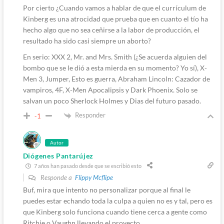
Por cierto ¿Cuando vamos a hablar de que el currículum de
Kinberg es una atrocidad que prueba que en cuanto el tío ha
hecho algo que no sea ceñirse a la labor de producción, el
resultado ha sido casi siempre un aborto?
En serio: XXX 2, Mr. and Mrs. Smith (¿Se acuerda alguien del
bombo que se le dió a esta mierda en su momento? Yo sí), X-
Men 3, Jumper, Esto es guerra, Abraham Lincoln: Cazador de
vampiros, 4F, X-Men Apocalipsis y Dark Phoenix. Solo se
salvan un poco Sherlock Holmes y Dias del futuro pasado.
Responder
-1
Autor
Diógenes Pantarújez
7 años han pasado desde que se escribió esto
Responde a
Flippy Mcflipe
Buf, mira que intento no personalizar porque al final le
puedes estar echando toda la culpa a quien no es y tal, pero es
que Kinberg solo funciona cuando tiene cerca a gente como
Ritchie o Vaughn llevando el proyecto…