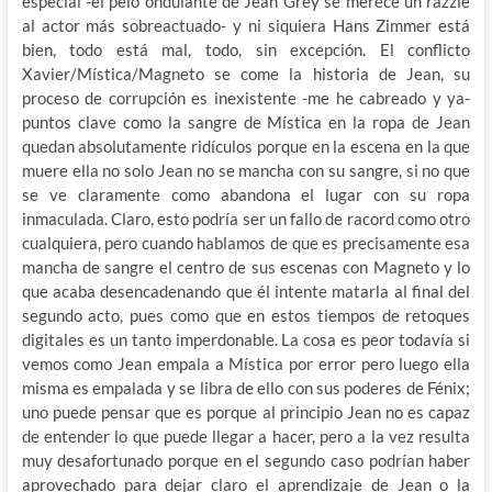
especial -el pelo ondulante de Jean Grey se merece un razzie
al actor más sobreactuado- y ni siquiera Hans Zimmer está
bien, todo está mal, todo, sin excepción. El conflicto
Xavier/Mística/Magneto se come la historia de Jean, su
proceso de corrupción es inexistente -me he cabreado y ya-
puntos clave como la sangre de Mística en la ropa de Jean
quedan absolutamente ridículos porque en la escena en la que
muere ella no solo Jean no se mancha con su sangre, si no que
se ve claramente como abandona el lugar con su ropa
inmaculada. Claro, esto podría ser un fallo de racord como otro
cualquiera, pero cuando hablamos de que es precisamente esa
mancha de sangre el centro de sus escenas con Magneto y lo
que acaba desencadenando que él intente matarla al final del
segundo acto, pues como que en estos tiempos de retoques
digitales es un tanto imperdonable. La cosa es peor todavía si
vemos como Jean empala a Mística por error pero luego ella
misma es empalada y se libra de ello con sus poderes de Fénix;
uno puede pensar que es porque al principio Jean no es capaz
de entender lo que puede llegar a hacer, pero a la vez resulta
muy desafortunado porque en el segundo caso podrían haber
aprovechado para dejar claro el aprendizaje de Jean o la