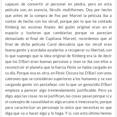
capaces de convertir al personal en piedra, pero en esta
película son, en esencia, Skrulls multiformes. Doy por hecho
que antes de la compra de Fox por Marvel la película iba a
contar de hecho con los skrull, porque por lo que ha contado
Kinberg las escenas finales del guión original eran en el
espacio y tuvieron que cambiarlas porque se parecían
demasiado al final de Capitana Marvel; recordemos que al
final de dicha película Carol descubría que los skrull eran
buena gente y acordaba ayudarlos a recuperar su libertad, con
lo que supongo que la idea original de Kinberg era la de decir
que los D’Bari eran buenas personas y Jean se iba con ellos a
reconstruir el planeta que la fuerza Fénix se había cargado en
su día. Porque esa es otra, en Fénix Oscura los D’Bari son unos
cabrones que se consideran superiores a los humanos y se van
cargando gente sin pestañear, con lo que un genocidio D’Bari
empieza a parecer algo tremendamente justificable. Pero ya
digo, aquí las cosas no se justifican, las cosas pasan porque sí y
el concepto de causalidad es algo arcano e innecesario, porque
para caracterizar un personaje lo único que necesitas es que
diga que va a hacer algo y lo haga. Y sí, con esto último hemos