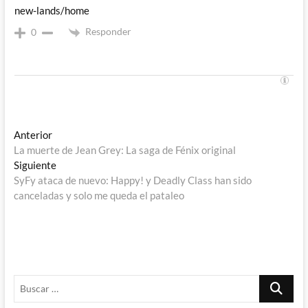
new-lands/home
Responder
0
Navegación
Entrada
Anterior
anterior:
La muerte de Jean Grey: La saga de Fénix original
de
Entrada
Siguiente
entradas
siguiente:
SyFy ataca de nuevo: Happy! y Deadly Class han sido
canceladas y solo me queda el pataleo
Buscar
…