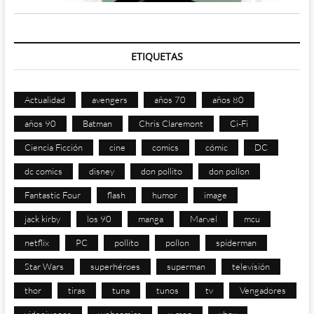
ETIQUETAS
Actualidad
avengers
años 70
años 80
años 90
Batman
Chris Claremont
Ci-Fi
Ciencia Ficción
cine
comics
cómic
DC
dc comics
disney
don pollito
don pollon
Fantastic Four
flash
humor
image
jack kirby
los 90
manga
Marvel
mcu
netflix
PC
pollito
pollon
spiderman
Star Wars
superhéroes
superman
televisión
thor
tiras
tuna
tunos
tv
Vengadores