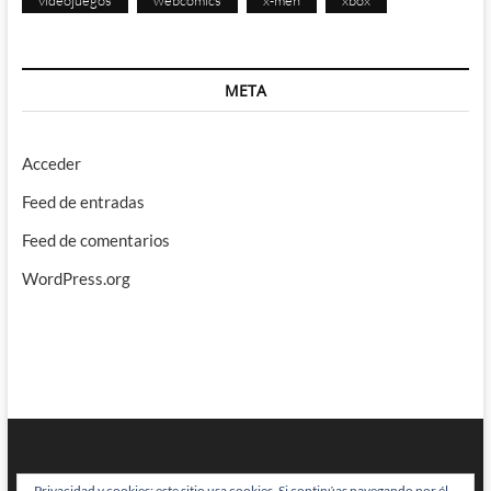
videojuegos
webcomics
x-men
xbox
META
Acceder
Feed de entradas
Feed de comentarios
WordPress.org
Privacidad y cookies: este sitio usa cookies. Si continúas navegando por él,