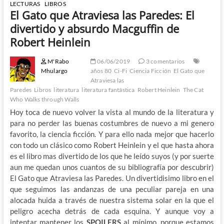
LECTURAS
LIBROS
El Gato que Atraviesa las Paredes: El
divertido y absurdo Macguffin de
Robert Heinlein
M'Rabo
06/06/2019
3 comentarios
Mhulargo
años 80
Ci-Fi
Ciencia Ficción
El Gato que
Atraviesa las
Paredes
Libros
literatura
literatura fantástica
Robert Heinlein
The Cat
Who Walks through Walls
Hoy toca de nuevo volver la vista al mundo de la literatura y
para no perder las buenas costumbres de nuevo a mi genero
favorito, la ciencia ficción. Y para ello nada mejor que hacerlo
con todo un clásico como Robert Heinlein y el que hasta ahora
es el libro mas divertido de los que he leído suyos (y por suerte
aun me quedan unos cuantos de su bibliografía por descubrir)
El Gato que Atraviesa las Paredes. Un divertidisimo libro en el
que seguimos las andanzas de una peculiar pareja en una
alocada huida a través de nuestra sistema solar en la que el
peligro acecha detrás de cada esquina. Y aunque voy a
intentar mantener los
SPOILERS
al mínimo, porque estamos