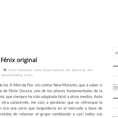
Fénix original
Chris Claremont
cómic
Dave Cockrum
fox
Jean Grey
Jim
l
Simon Kinberg
x-men
de los X-Men de Fox -sin contar New Mutants, que a saber si
Ca
a de Fénix Oscura, uno de los pilares fundamentales de la
ómic que siempre ha sido adaptada fatal a otros medios. Ante
otra catástrofe, me vais a perdonar que os refresque la
era una serie que languidecía en el mercado a base de
trataba de relanzar el grupo cambiando a casi todos sus