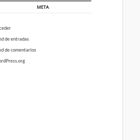
META
ceder
ed de entradas
ed de comentarios
rdPress.org