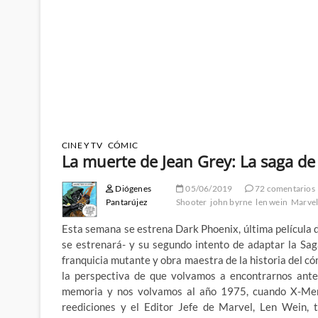
CINE Y TV
CÓMIC
La muerte de Jean Grey: La saga de 
Diógenes
05/06/2019
72 comentarios
Pantarújez
Shooter
john byrne
len wein
Marve
Esta semana se estrena Dark Phoenix, última película 
se estrenará- y su segundo intento de adaptar la Sag
franquicia mutante y obra maestra de la historia del c
la perspectiva de que volvamos a encontrarnos ante 
memoria y nos volvamos al año 1975, cuando X-Men 
reediciones y el Editor Jefe de Marvel, Len Wein, 