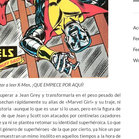
Ac
Fe
Fe
Wo
ezar a leer X-Men, ¡QUE EMPIECE POR AQUÍ!
cuperar a Jean Grey y transformarla en el peso pesado del
sechan rápidamente su alias de «Marvel Girl» y su traje, ni
storia -aunque lo que es usar si lo usan, pero en la figura de
a de que Jean y Scott son atacados por centinelas cazadores
ue ya ni se plantea retomar su identidad superhéroica. Lo que
l género de superhéroes -de la que por cierto, ya hice un par
muestran un mimo insólito en aquellos tiempos a la hora de