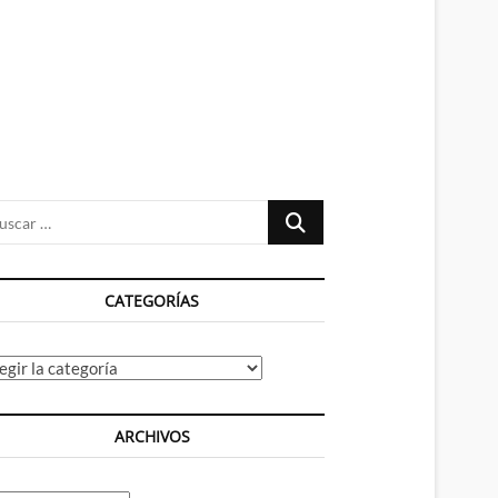
n
ú
Buscar
…
CATEGORÍAS
tegorías
ARCHIVOS