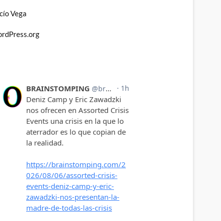
cío Vega
rdPress.org