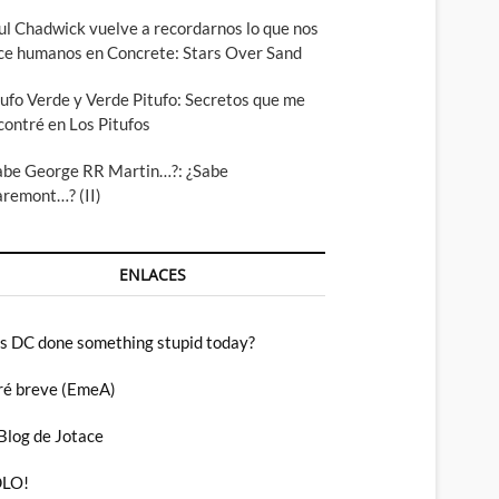
ul Chadwick vuelve a recordarnos lo que nos
ce humanos en Concrete: Stars Over Sand
tufo Verde y Verde Pitufo: Secretos que me
contré en Los Pitufos
abe George RR Martin…?: ¿Sabe
aremont…? (II)
ENLACES
s DC done something stupid today?
ré breve (EmeA)
 Blog de Jotace
LO!