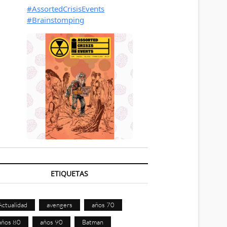
ETIQUETAS
Actualidad
avengers
años 70
años 80
años 90
Batman