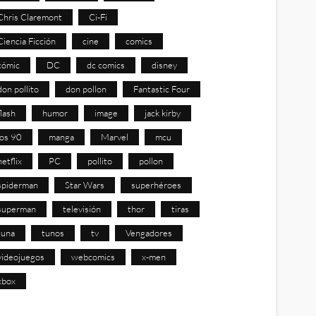
Chris Claremont
Ci-Fi
Ciencia Ficción
cine
comics
cómic
DC
dc comics
disney
don pollito
don pollon
Fantastic Four
flash
humor
image
jack kirby
los 90
manga
Marvel
mcu
netflix
PC
pollito
pollon
spiderman
Star Wars
superhéroes
superman
televisión
thor
tiras
tuna
tunos
tv
Vengadores
videojuegos
webcomics
x-men
xbox