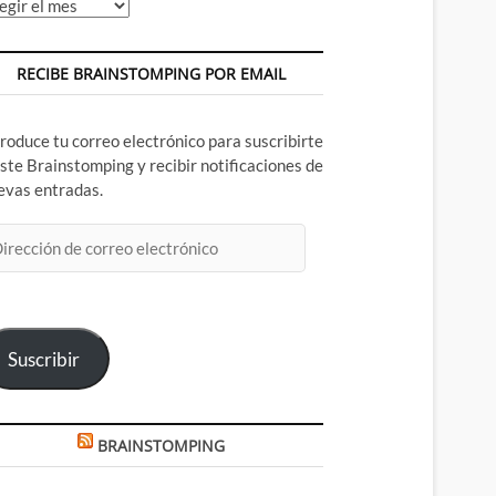
chivos
RECIBE BRAINSTOMPING POR EMAIL
troduce tu correo electrónico para suscribirte
este Brainstomping y recibir notificaciones de
evas entradas.
rección
rreo
ectrónico
Suscribir
BRAINSTOMPING