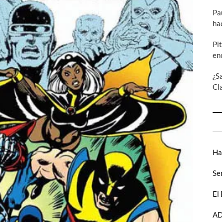
Pa
ha
Pi
en
¿S
Cl
Ha
Se
El
AD