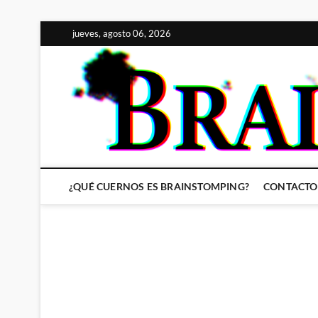
Saltar
jueves, agosto 06, 2026
al
contenido
¿QUÉ CUERNOS ES BRAINSTOMPING?
CONTACTO