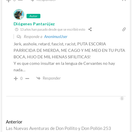
Autor
Diógenes Pantarújez
13 años han pasado desde que se escribió esto
Responde a
AnonimusUser
Jerk, asshole, retard, fascist, racist, PUTA ESCORIA
PARRICIDA DE MIERDA, ME CAGO Y ME MEO EN TU PUTA
BOCA, HIJO DE MIL HIENAS SIFILITICAS!
Y es que como insultar en la lengua de Cervantes no hay
nada…
Responder
0
Navegación
Entrada
Anterior
anterior:
Las Nuevas Aventuras de Don Pollito y Don Pollón 253