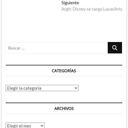
de
Entrada
Siguiente
entradas
siguiente:
Argh: Disney se carga LucasArts
Buscar
…
CATEGORÍAS
Categorías
ARCHIVOS
Archivos