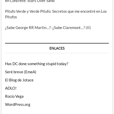
en Concrete: Stars Over Sand
Pitufo Verde y Verde Pitufo: Secretos que me encontré en Los
Pitufos
¿Sabe George RR Martin…?: ¿Sabe Claremont…? (II)
ENLACES
Has DC done something stupid today?
Seré breve (EmeA)
El Blog de Jotace
ADLO!
Rocío Vega
WordPress.org