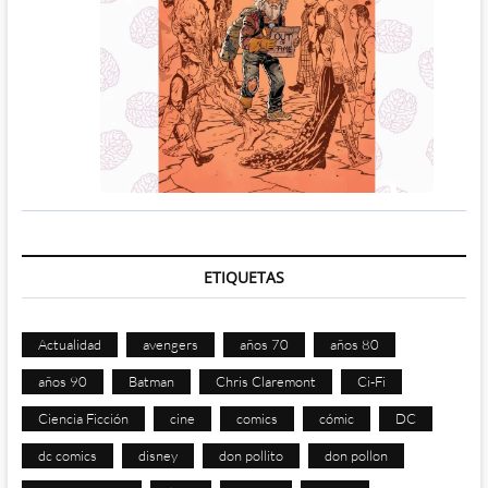
ETIQUETAS
Actualidad
avengers
años 70
años 80
años 90
Batman
Chris Claremont
Ci-Fi
Ciencia Ficción
cine
comics
cómic
DC
dc comics
disney
don pollito
don pollon