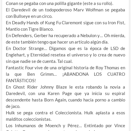
Conan se pegaba con una polilla gigante (este a su rollo).
El Daredevil de un todopoderoso Marv Wolfman se pegaba
con Bullseye en un circo.
En Deadly Hands of Kung Fu Claremont sigue con su Iron Fist,
Mantlo con Tigre Blanco.
En Defenders, Gerber ha recuperado a Nebulon y… Oh mierda,
de este también tengo que hacer un artículo algún día.
En Doctor Strange… Digamos que es la época de LSD de
Englehart, y Eternidad resetea el universo y lo crea de nuevo
sin que nadie se de cuenta. Tal cual.
Fantastic Four vive de una original historia de Roy Thomas en
la que Ben Grimm… ¡ABANDONA LOS CUATRO
FANTÁSTICOS!
En Ghost Rider Johnny Blaze le esta robando la novia a
Daredevil, con una Karen Page que ya inicia su espiral
descendente hasta Born Again, cuando hacía porno a cambio
de jaco.
Hulk se pega contra el Coleccionista. Hulk aplasta a esos
malditos coleccionistas.
Los Inhumanos de Moench y Pérez… Entintado por Vince