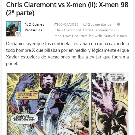
Chris Claremont vs X-men (II): X-men 98
(2ª parte)
Diógenes
03/04/2013
2 comentarios
Pantarújez
Chris Claremont
Chris Claremont VS X-
men
Dave Cockrum
len wein
Marvel
x-men
Decíamos ayer que los centinelas estaban en racha cazando a
todo hombre X que pillaban por en medio, y lógicamente el que
Xavier estuviera de vacaciones no iba a evitar que fueran a
por el: