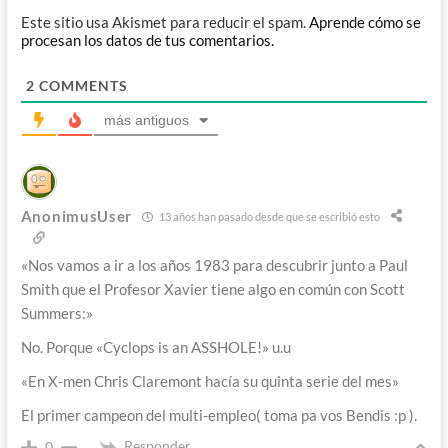
Este sitio usa Akismet para reducir el spam.
Aprende cómo se
procesan los datos de tus comentarios.
2
COMMENTS
más antiguos
AnonimusUser
13 años han pasado desde que se escribió esto
«Nos vamos a ir a los años 1983 para descubrir junto a Paul
Smith que el Profesor Xavier tiene algo en común con Scott
Summers:»
No. Porque «Cyclops is an ASSHOLE!» u.u
«En X-men Chris Claremont hacía su quinta serie del mes»
El primer campeon del multi-empleo( toma pa vos Bendis :p ).
Responder
0