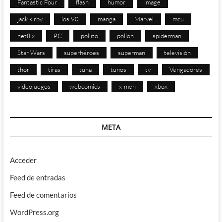
Fantastic Four
flash
humor
image
jack kirby
los 90
manga
Marvel
mcu
netflix
PC
pollito
pollon
spiderman
Star Wars
superhéroes
superman
televisión
thor
tiras
tuna
tunos
tv
Vengadores
videojuegos
webcomics
x-men
xbox
META
Acceder
Feed de entradas
Feed de comentarios
WordPress.org