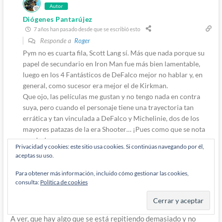
Autor
Diógenes Pantarújez
7 años han pasado desde que se escribió esto
Responde a
Roger
Pym no es cuarta fila, Scott Lang sí. Más que nada porque su
papel de secundario en Iron Man fue más bien lamentable,
luego en los 4 Fantásticos de DeFalco mejor no hablar y, en
general, como sucesor era mejor el de Kirkman.
Que ojo, las películas me gustan y no tengo nada en contra
suya, pero cuando el personaje tiene una trayectoria tan
errática y tan vinculada a DeFalco y Michelinie, dos de los
mayores patazas de la era Shooter… ¡Pues como que se nota
mucho!
Privacidad y cookies: este sitio usa cookies. Si continúas navegando por él,
Responder
0
aceptas su uso.
Para obtener más información, incluido cómo gestionar las cookies,
consulta:
Política de cookies
Stravinkay Modelarus
7 años han pasado desde que se escribió esto
A ver, que hay algo que se está repitiendo demasiado y no