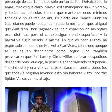
personaje de cuarta fila que sólo un fan de Tom DeFalco podría
amar. Pero es que claro, Marvel está manejando un «universo»,
y todas las películas tienen que mantener unos mínimos
tonales y no salirse de ahí. Es cierto que James Gunn en
Guardianes puede -podía- salirse de la norma porque, al igual
que Waititi en Thor Ragnarok, se iba al espacio y ahí las reglas
eran distintas, pero el cambio sigue siendo superficial y la
narrativa sigue siendo la misma. Lo que es peor, Disney ha
exportado el modelo de Marvel a Star Wars, con lo que aunque
así se salvan descalabros como Rogue One, también
provocaron que Phil Lord y Chris Miller salieran despedidos
del set de Solo -que ojo, la película acabó saliendo estupenda-.
Y dicho esto y una vez ya he espantado del todo a todos los
que todavía seguían leyendo esto sin haberse visto Into the
Spider-Verse, vamos al tajo: