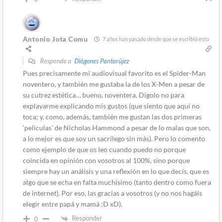
Antonio Jota Comu
7 años han pasado desde que se escribió esto
Responde a
Diógenes Pantarújez
Pues precisamente mi audiovisual favorito es el Spider-Man
noventero, y también me gustaba la de los X-Men a pesar de
su cutrez estética… bueno, noventera. Dígolo no para
explayarme explicando mis gustos (que siento que aquí no
toca; y, como, además, también me gustan las dos primeras
‘películas’ de Nicholas Hammond a pesar de lo malas que son,
a lo mejor es que soy un sacrílego sin más). Pero lo comento
como ejemplo de que os leo cuando puedo no porque
coincida en opinión con vosotros al 100%, sino porque
siempre hay un análisis y una reflexión en lo que decís, que es
algo que se echa en falta muchísimo (tanto dentro como fuera
de internet). Por eso, las gracias a vosotros (y no nos hagáis
elegir entre papá y mamá ;D xD).
Responder
0