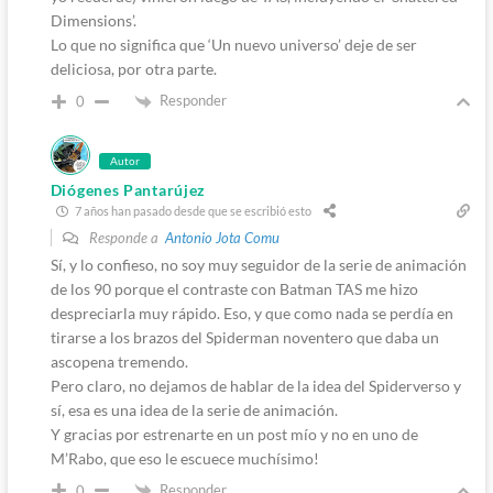
Dimensions’.
Lo que no significa que ‘Un nuevo universo’ deje de ser
deliciosa, por otra parte.
Responder
0
Autor
Diógenes Pantarújez
7 años han pasado desde que se escribió esto
Responde a
Antonio Jota Comu
Sí, y lo confieso, no soy muy seguidor de la serie de animación
de los 90 porque el contraste con Batman TAS me hizo
despreciarla muy rápido. Eso, y que como nada se perdía en
tirarse a los brazos del Spiderman noventero que daba un
ascopena tremendo.
Pero claro, no dejamos de hablar de la idea del Spiderverso y
sí, esa es una idea de la serie de animación.
Y gracias por estrenarte en un post mío y no en uno de
M’Rabo, que eso le escuece muchísimo!
Responder
0