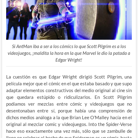
Si AntMan iba a ser a los cómics lo que Scott Pilgrim es a los
videojuegos, ¡maldita la hora en la que Marvel le dio la patada a
Edgar Wright!
La cuestión es que Edgar Wright dirigió Scott Pilgrim, una
película mejor que el cómic en el que estaba basado y que supo
adaptar elementos constructivos del medio original al cine sin
que quedara estúpido o ridiculizarlos. En Scott Pilgrim
podíamos ver mezclas entre cómic y videojuegos que no
desentonaban entre sí, porque había una comprensión de
dichos medios análoga a la que Brian Lee O’Malley hacía en el
original al mezclar comic y videojuegos. Into the Spider-Verse
hace eso exactamente una vez más, sólo que se zambulle de
lleno en celebrar el hecho de que Spiderman es un cómic, hasta