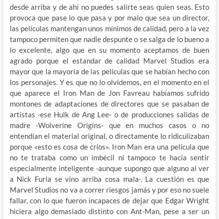
desde arriba y de ahí no puedes salirte seas quien seas. Esto
provoca que pase lo que pasa y por malo que sea un director,
las películas mantengan unos mínimos de calidad, pero a la vez
tampoco permiten que nadie despunte o se salga de lo bueno a
lo excelente, algo que en su momento aceptamos de buen
agrado porque el estandar de calidad Marvel Studios era
mayor que la mayoría de las películas que se habían hecho con
los personajes. Y es que no lo olvidemos, en el momento en el
que aparece el Iron Man de Jon Favreau habíamos sufrido
montones de adaptaciones de directores que se pasaban de
artistas -ese Hulk de Ang Lee- o de producciones salidas de
madre -Wolverine Origins- que en muchos casos o no
entendían el material original, o directamente lo ridiculizaban
porque «esto es cosa de críos». Iron Man era una película que
no te trataba como un imbécil ni tampoco te hacía sentir
especialmente inteligente -aunque supongo que alguno al ver
a Nick Furia se vino arriba cosa mala-. La cuestión es que
Marvel Studios no va a correr riesgos jamás y por eso no suele
fallar, con lo que fueron incapaces de dejar que Edgar Wright
hiciera algo demasiado distinto con Ant-Man, pese a ser un