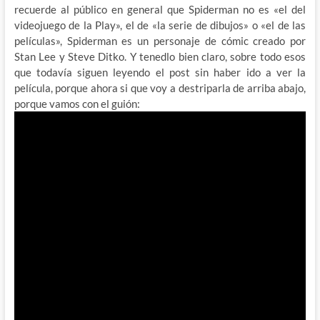
recuerde al público en general que Spiderman no es «el del
videojuego de la Play», el de «la serie de dibujos» o «el de las
películas», Spiderman es un personaje de cómic creado por
Stan Lee y Steve Ditko. Y tenedlo bien claro, sobre todo esos
que todavía siguen leyendo el post sin haber ido a ver la
película, porque ahora si que voy a destriparla de arriba abajo,
porque vamos con el guión: