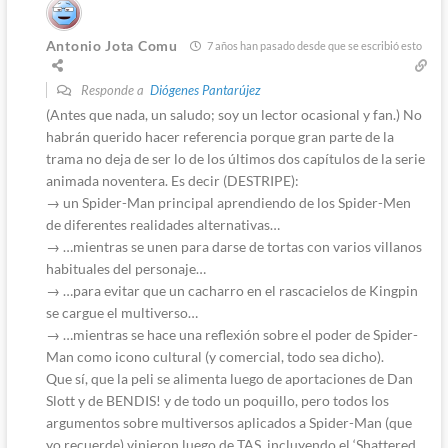
Antonio Jota Comu
7 años han pasado desde que se escribió esto
Responde a
Diógenes Pantarújez
(Antes que nada, un saludo; soy un lector ocasional y fan.) No
habrán querido hacer referencia porque gran parte de la
trama no deja de ser lo de los últimos dos capítulos de la serie
animada noventera. Es decir (DESTRIPE):
→ un Spider-Man principal aprendiendo de los Spider-Men
de diferentes realidades alternativas…
→ …mientras se unen para darse de tortas con varios villanos
habituales del personaje…
→ …para evitar que un cacharro en el rascacielos de Kingpin
se cargue el multiverso…
→ …mientras se hace una reflexión sobre el poder de Spider-
Man como icono cultural (y comercial, todo sea dicho).
Que sí, que la peli se alimenta luego de aportaciones de Dan
Slott y de BENDIS! y de todo un poquillo, pero todos los
argumentos sobre multiversos aplicados a Spider-Man (que
yo recuerde) vinieron luego de TAS, incluyendo el ‘Shattered