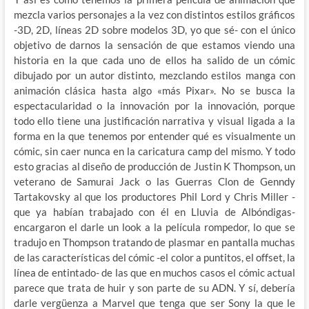
mezcla varios personajes a la vez con distintos estilos gráficos
-3D, 2D, líneas 2D sobre modelos 3D, yo que sé- con el único
objetivo de darnos la sensación de que estamos viendo una
historia en la que cada uno de ellos ha salido de un cómic
dibujado por un autor distinto, mezclando estilos manga con
animación clásica hasta algo «más Pixar». No se busca la
espectacularidad o la innovación por la innovación, porque
todo ello tiene una justificación narrativa y visual ligada a la
forma en la que tenemos por entender qué es visualmente un
cómic, sin caer nunca en la caricatura camp del mismo. Y todo
esto gracias al diseño de producción de Justin K Thompson, un
veterano de Samurai Jack o las Guerras Clon de Genndy
Tartakovsky al que los productores Phil Lord y Chris Miller -
que ya habían trabajado con él en Lluvia de Albóndigas-
encargaron el darle un look a la película rompedor, lo que se
tradujo en Thompson tratando de plasmar en pantalla muchas
de las características del cómic -el color a puntitos, el offset, la
línea de entintado- de las que en muchos casos el cómic actual
parece que trata de huir y son parte de su ADN. Y sí, debería
darle vergüenza a Marvel que tenga que ser Sony la que le