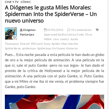
CINE Y TV
CÓMIC
A Diógenes le gusta Miles Morales:
Spiderman Into the SpiderVerse – Un
nuevo universo
Diógenes
07/01/2019
19 comentarios
Pantarújez
Approved by the Comics Code
Chris
Miller
cine
comics
Justin
Thompson
Marvel
Phil Lord
Sony
Spider-Man into the
SpiderVerse
spiderman
Spiderman Un Nuevo Universo
Pues… Esta noche pasada a esta película le han dado un globo
de oro a la mejor película de animación. A una película en la
que sí, sale el puto Ganke -pero no sus legos- le han dado el
premio de la crítica de Hollywood a la mejor película de la
animación. A una película con el puto Ganke, sí. Puto Ganke,
que a mí Miles ni me iba ni me venía, el problema siempre fue
Ganke, puto Ganke.