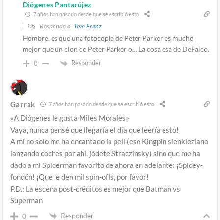
Diógenes Pantarújez
7 años han pasado desde que se escribió esto
Responde a
Tom Frenz
Hombre, es que una fotocopia de Peter Parker es mucho
mejor que un clon de Peter Parker o… La cosa esa de DeFalco.
Responder
0
Garrak
7 años han pasado desde que se escribió esto
«A Diógenes le gusta Miles Morales»
Vaya, nunca pensé que llegaría el día que leería esto!
A mí no solo me ha encantado la peli (ese Kingpin sienkieziano
lanzando coches por ahí, jódete Straczinsky) sino que me ha
dado a mi Spiderman favorito de ahora en adelante: ¡Spidey-
fondón! ¡Que le den mil spin-offs, por favor!
P.D.: La escena post-créditos es mejor que Batman vs
Superman
Responder
0