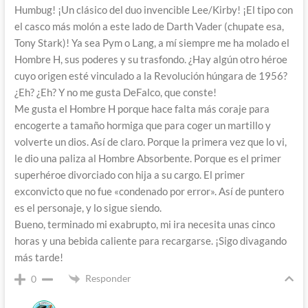
Humbug! ¡Un clásico del duo invencible Lee/Kirby! ¡El tipo con
el casco más molón a este lado de Darth Vader (chupate esa,
Tony Stark)! Ya sea Pym o Lang, a mí siempre me ha molado el
Hombre H, sus poderes y su trasfondo. ¿Hay algún otro héroe
cuyo origen esté vinculado a la Revolución húngara de 1956?
¿Eh? ¿Eh? Y no me gusta DeFalco, que conste!
Me gusta el Hombre H porque hace falta más coraje para
encogerte a tamaño hormiga que para coger un martillo y
volverte un dios. Así de claro. Porque la primera vez que lo vi,
le dio una paliza al Hombre Absorbente. Porque es el primer
superhéroe divorciado con hija a su cargo. El primer
exconvicto que no fue «condenado por error». Así de puntero
es el personaje, y lo sigue siendo.
Bueno, terminado mi exabrupto, mi ira necesita unas cinco
horas y una bebida caliente para recargarse. ¡Sigo divagando
más tarde!
Responder
0