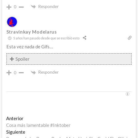
Responder
0
Stravinkay Modelarus
5 años han pasado desde que se escribió esto
Esta vez nada de Gifs…
Spoiler
Responder
0
Navegación
Entrada
Anterior
anterior:
Cosa más lamentable #Inktober
de
Entrada
Siguiente