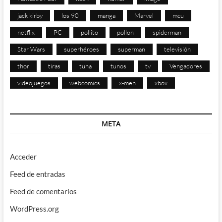
jack kirby
los 90
manga
Marvel
mcu
netflix
PC
pollito
pollon
spiderman
Star Wars
superhéroes
superman
televisión
thor
tiras
tuna
tunos
tv
Vengadores
videojuegos
webcomics
x-men
xbox
META
Acceder
Feed de entradas
Feed de comentarios
WordPress.org