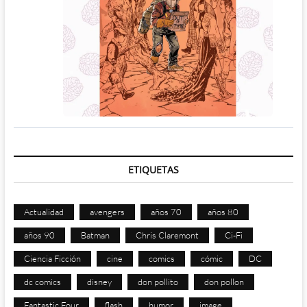
ETIQUETAS
Actualidad
avengers
años 70
años 80
años 90
Batman
Chris Claremont
Ci-Fi
Ciencia Ficción
cine
comics
cómic
DC
dc comics
disney
don pollito
don pollon
Fantastic Four
flash
humor
image