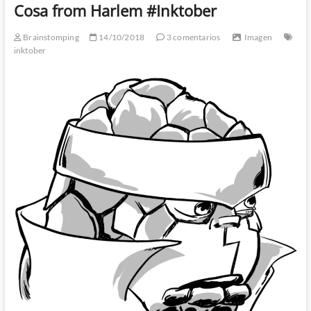
Cosa from Harlem #Inktober
Brainstomping
14/10/2018
3 comentarios
Imagen
inktober