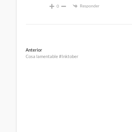
Responder
0
Navegación
Entrada
Anterior
anterior:
Cosa lamentable #Inktober
de
entradas