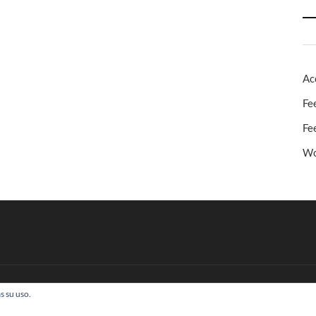
Ac
Fe
Fe
Wo
s su uso.
 Todos los derechos reservados