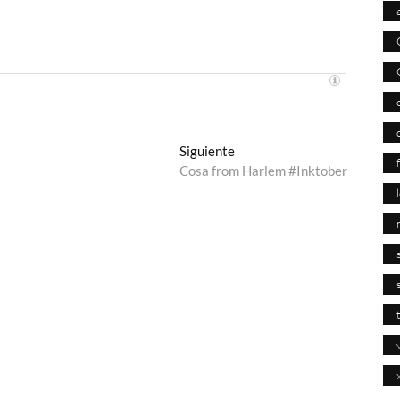
Entrada
Siguiente
siguiente:
Cosa from Harlem #Inktober