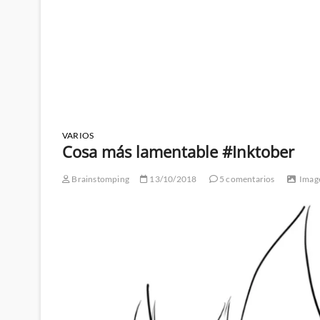
VARIOS
Cosa más lamentable #Inktober
Brainstomping
13/10/2018
5 comentarios
Imag