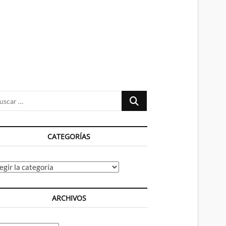
n
ú
Buscar
…
CATEGORÍAS
tegorías
ARCHIVOS