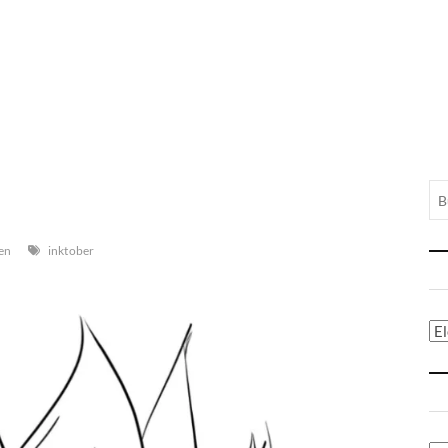
en
inktober
Ca