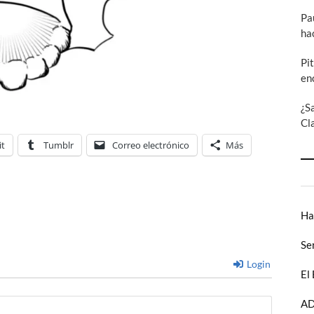
Pa
ha
Pi
en
¿S
Cl
it
Tumblr
Correo electrónico
Más
Ha
Se
Login
El
AD