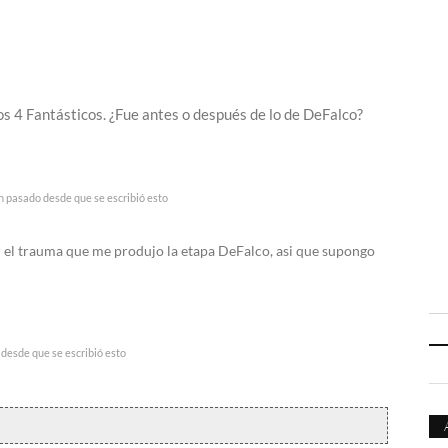
s 4 Fantásticos. ¿Fue antes o después de lo de DeFalco?
n pasado desde que se escribió esto
r el trauma que me produjo la etapa DeFalco, asi que supongo
desde que se escribió esto