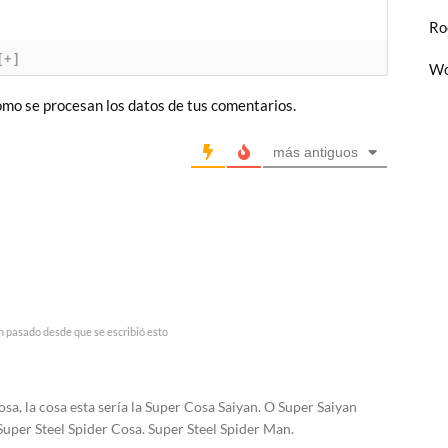
Ro
[+]
Wo
mo se procesan los datos de tus comentarios.
más antiguos
n pasado desde que se escribió esto
osa, la cosa esta sería la Super Cosa Saiyan. O Super Saiyan
uper Steel Spider Cosa. Super Steel Spider Man.