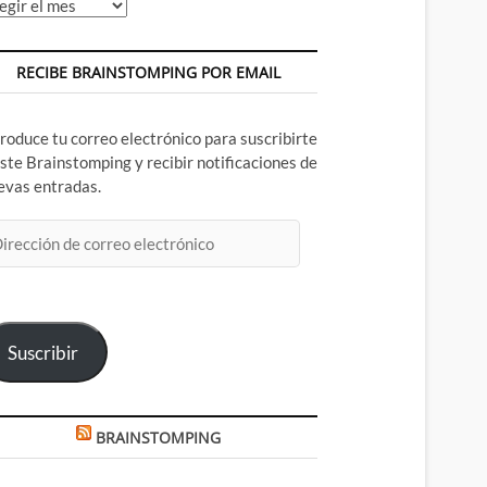
chivos
RECIBE BRAINSTOMPING POR EMAIL
troduce tu correo electrónico para suscribirte
este Brainstomping y recibir notificaciones de
evas entradas.
rección
rreo
ectrónico
Suscribir
BRAINSTOMPING