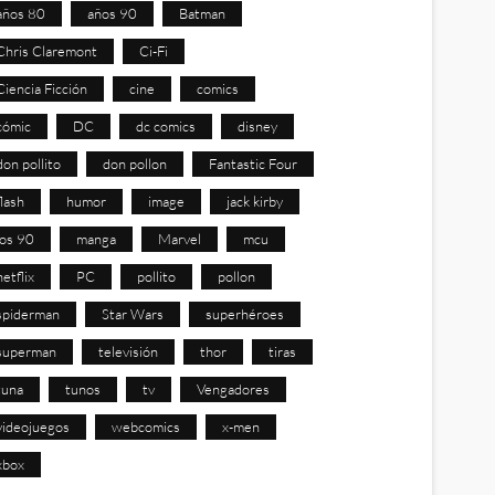
años 80
años 90
Batman
Chris Claremont
Ci-Fi
Ciencia Ficción
cine
comics
cómic
DC
dc comics
disney
don pollito
don pollon
Fantastic Four
flash
humor
image
jack kirby
los 90
manga
Marvel
mcu
netflix
PC
pollito
pollon
spiderman
Star Wars
superhéroes
superman
televisión
thor
tiras
tuna
tunos
tv
Vengadores
videojuegos
webcomics
x-men
xbox