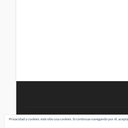
BRAINSTOMPING
Privacidad y cookies: este sitio usa cookies. Si continúas navegando por él, acepta
| Diseñado por:
Theme Freesia
|
WordPress
| ©