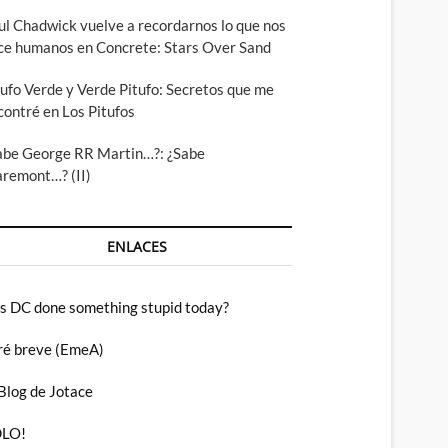
ul Chadwick vuelve a recordarnos lo que nos
ce humanos en Concrete: Stars Over Sand
tufo Verde y Verde Pitufo: Secretos que me
contré en Los Pitufos
abe George RR Martin…?: ¿Sabe
aremont…? (II)
ENLACES
s DC done something stupid today?
ré breve (EmeA)
 Blog de Jotace
LO!