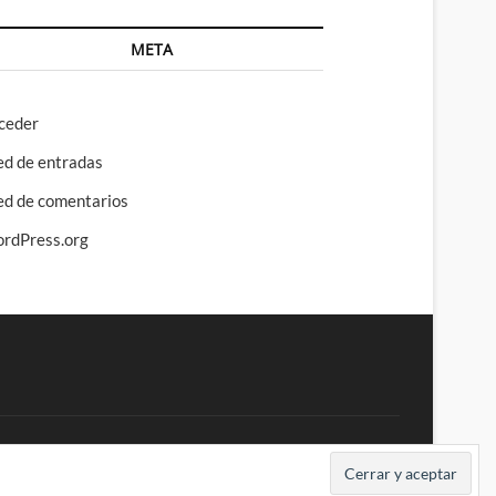
META
ceder
ed de entradas
ed de comentarios
rdPress.org