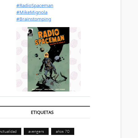
ETIQUETAS
Actualidad
avengers
años 70