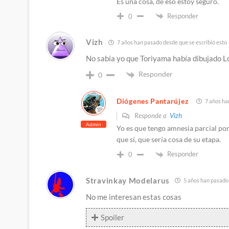
Es una cosa, de eso estoy seguro.
Responder
0
Vizh
7 años han pasado desde que se escribió esto
No sabía yo que Toriyama había dibujado Lo
Responder
0
Diógenes Pantarújez
7 años ha
Responde a
Vizh
Admin
Yo es que tengo amnesia parcial po
que sí, que sería cosa de su etapa.
Responder
0
Stravinkay Modelarus
5 años han pasado 
No me interesan estas cosas
Spoiler