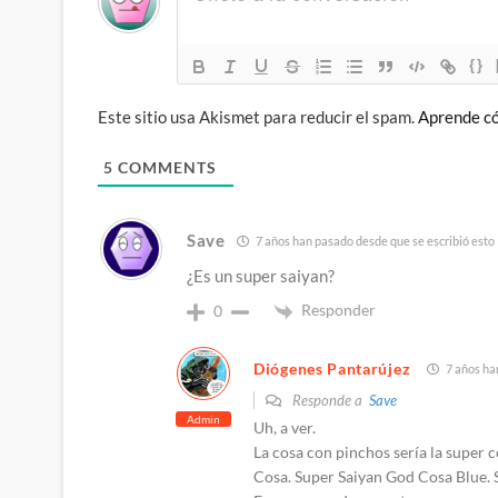
{}
Este sitio usa Akismet para reducir el spam.
Aprende có
5
COMMENTS
Save
7 años han pasado desde que se escribió esto
¿Es un super saiyan?
Responder
0
Diógenes Pantarújez
7 años ha
Responde a
Save
Admin
Uh, a ver.
La cosa con pinchos sería la super c
Cosa. Super Saiyan God Cosa Blue. S