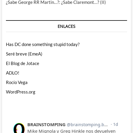
¿Sabe George RR Martin…?: ¿Sabe Claremont…? (II)
ENLACES
Has DC done something stupid today?
Seré breve (EmeA)
El Blog de Jotace
ADLO!
Rocío Vega
WordPress.org