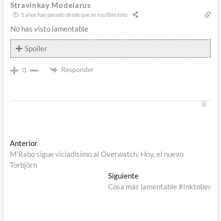
Stravinkay Modelarus
5 años han pasado desde que se escribió esto
No has visto lamentable
Spoiler
Responder
0
Navegación
Entrada
Anterior
anterior:
M’Rabo sigue viciadisimo al Overwatch: Hoy, el nuevo
de
Torbjörn
entradas
Entrada
Siguiente
siguiente:
Cosa más lamentable #Inktober