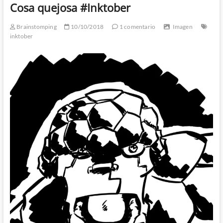
Cosa quejosa #Inktober
Brainstomping
10/10/2018
1 comentario
Imagen
inktober