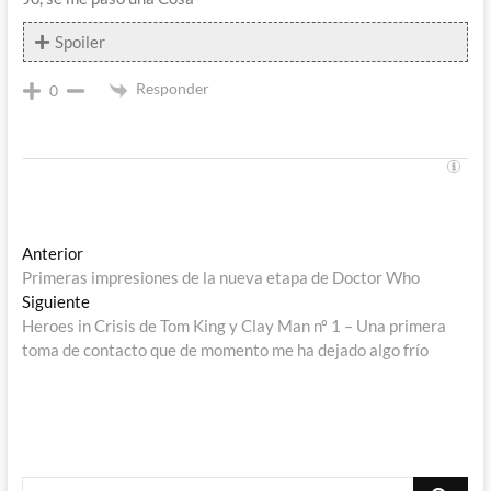
Spoiler
Responder
0
Navegación
Entrada
Anterior
anterior:
Primeras impresiones de la nueva etapa de Doctor Who
de
Entrada
Siguiente
entradas
siguiente:
Heroes in Crisis de Tom King y Clay Man nº 1 – Una primera
toma de contacto que de momento me ha dejado algo frío
Buscar