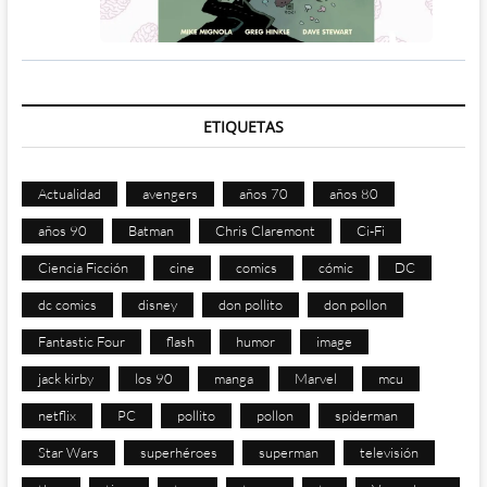
ETIQUETAS
Actualidad
avengers
años 70
años 80
años 90
Batman
Chris Claremont
Ci-Fi
Ciencia Ficción
cine
comics
cómic
DC
dc comics
disney
don pollito
don pollon
Fantastic Four
flash
humor
image
jack kirby
los 90
manga
Marvel
mcu
netflix
PC
pollito
pollon
spiderman
Star Wars
superhéroes
superman
televisión