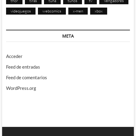
thor
tiras
tuna
tunos
tv
Vengadores
videojuegos
webcomics
x-men
xbox
META
Acceder
Feed de entradas
Feed de comentarios
WordPress.org