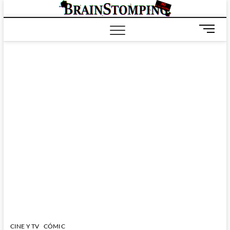
Saltar
BRAIN
ALL-NEW! ALL-
al
DIFFERENT!
contenido
B
o
t
ó
n
d
e
m
e
n
ú
CINE Y TV
CÓMIC