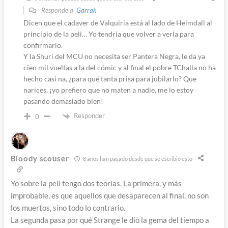
Responde a
Garrak
Dicen que el cadaver de Valquiria está al lado de Heimdall al
principio de la peli… Yo tendría que volver a verla para
confirmarlo.
Y la Shuri del MCU no necesita ser Pantera Negra, le da ya
cien mil vueltas a la del cómic y al final el pobre TChalla no ha
hecho casi na, ¿para qué tanta prisa para jubilarlo? Que
narices, ¡yo prefiero que no maten a nadie, me lo estoy
pasando demasiado bien!
Responder
0
Bloody scouser
8 años han pasado desde que se escribió esto
Yo sobre la peli tengo dos teorías. La primera, y más
improbable, es que aquellos que desaparecen al final, no son
los muertos, sino todo lo contrario.
La segunda pasa por qué Strange le diò la gema del tiempo a