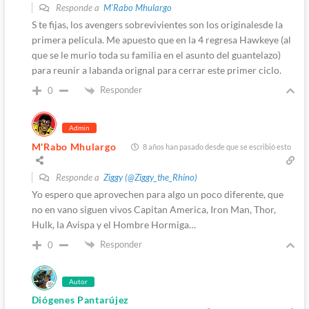
Responde a
M'Rabo Mhulargo
S te fijas, los avengers sobrevivientes son los originalesde la
primera pelicula. Me apuesto que en la 4 regresa Hawkeye (al
que se le murio toda su familia en el asunto del guantelazo)
para reunir a labanda orignal para cerrar este primer ciclo.
Responder
0
Admin
M'Rabo Mhulargo
8 años han pasado desde que se escribió esto
Responde a
Ziggy (@Ziggy_the_Rhino)
Yo espero que aprovechen para algo un poco diferente, que
no en vano siguen vivos Capitan America, Iron Man, Thor,
Hulk, la Avispa y el Hombre Hormiga…
Responder
0
Autor
Diógenes Pantarújez