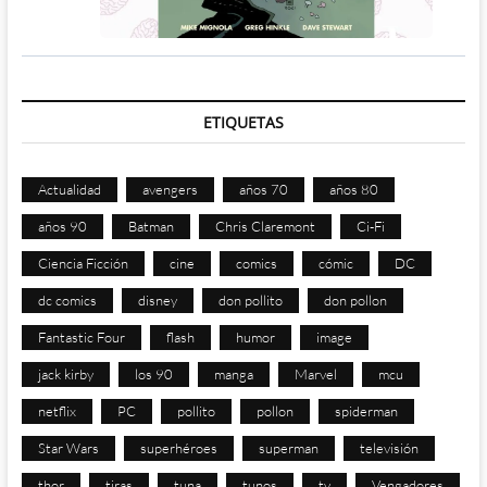
ETIQUETAS
Actualidad
avengers
años 70
años 80
años 90
Batman
Chris Claremont
Ci-Fi
Ciencia Ficción
cine
comics
cómic
DC
dc comics
disney
don pollito
don pollon
Fantastic Four
flash
humor
image
jack kirby
los 90
manga
Marvel
mcu
netflix
PC
pollito
pollon
spiderman
Star Wars
superhéroes
superman
televisión
thor
tiras
tuna
tunos
tv
Vengadores