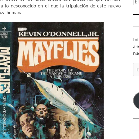
Ar
a lo desconocido en el que la tripulación de este nuevo
raza humana.
In
a 
nu
Di
de
co
el