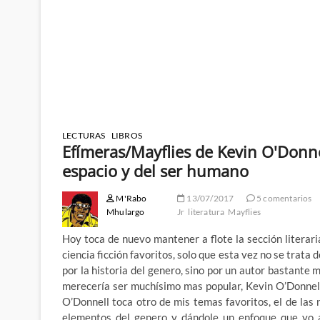
LECTURAS
LIBROS
Efímeras/Mayflies de Kevin O'Donnel
espacio y del ser humano
M'Rabo
13/07/2017
5 comentarios
Mhulargo
Jr
literatura
Mayflies
Hoy toca de nuevo mantener a flote la sección literari
ciencia ficción favoritos, solo que esta vez no se trat
por la historia del genero, sino por un autor bastante 
merecería ser muchísimo mas popular, Kevin O’Donnell J
O’Donnell toca otro de mis temas favoritos, el de las
elementos del genero y dándole un enfoque que yo 