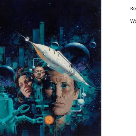
Ro
Wo