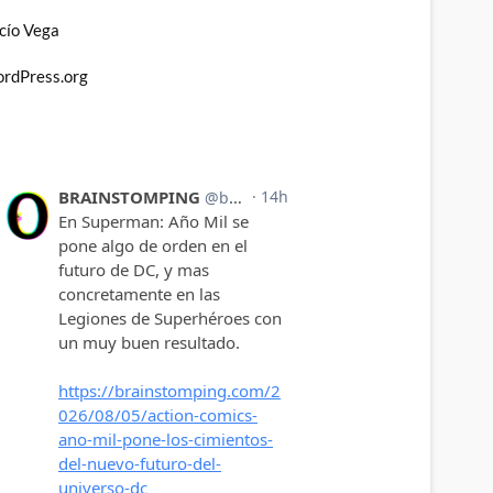
cío Vega
rdPress.org