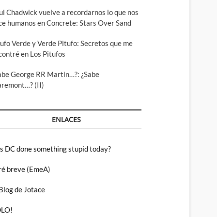
ul Chadwick vuelve a recordarnos lo que nos
ce humanos en Concrete: Stars Over Sand
tufo Verde y Verde Pitufo: Secretos que me
contré en Los Pitufos
abe George RR Martin…?: ¿Sabe
aremont…? (II)
ENLACES
s DC done something stupid today?
ré breve (EmeA)
 Blog de Jotace
LO!