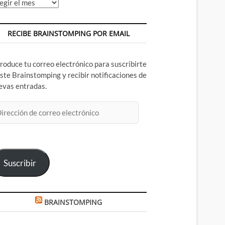
chivos
RECIBE BRAINSTOMPING POR EMAIL
troduce tu correo electrónico para suscribirte
este Brainstomping y recibir notificaciones de
evas entradas.
rección
rreo
ectrónico
Suscribir
BRAINSTOMPING