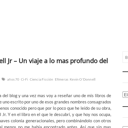
l Jr – Un viaje a lo mas profundo del
años 70
Ci-Fi
Ciencia Ficción
Efímeras
Kevin O'Donnell
Ca
a del blog y una vez mas voy a reseñar uno de mis libros de
a de uno escrito por uno de esos grandes nombres consagrados
menos conocido pero que por lo poco que he leído de su obra,
r. Y en el libro en el que le descubrí, y que hoy nos ocupa,
 naves colonia generacionales, pero combinándolo con otros
al menos no me había encontrado antes. Así que sin mas