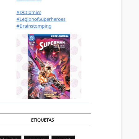
ETIQUETAS
Actualidad
avengers
años 70