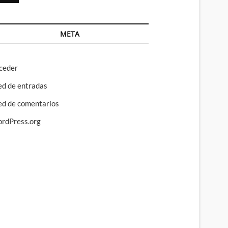
META
ceder
ed de entradas
ed de comentarios
rdPress.org