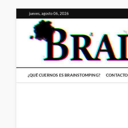
Saltar
jueves, agosto 06, 2026
al
contenido
¿QUÉ CUERNOS ES BRAINSTOMPING?
CONTACTO