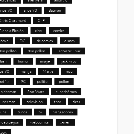
años 80
años 90
Batman
Chris Claremont
Ci-Fi
Ciencia Ficción
cine
comics
cómic
DC
dc comics
disney
don pollito
don pollon
Fantastic Four
flash
humor
image
jack kirby
los 90
manga
Marvel
mcu
netflix
PC
pollito
pollon
spiderman
Star Wars
superhéroes
superman
televisión
thor
tiras
tuna
tunos
tv
Vengadores
videojuegos
webcomics
x-men
xbox