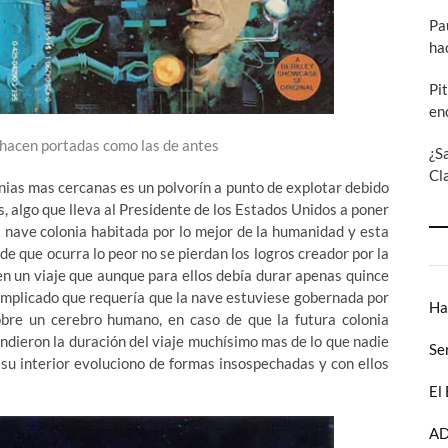
Pa
ha
Pi
en
e hacen portadas como las de antes
¿S
Cl
olonias mas cercanas es un polvorín a punto de explotar debido
s, algo que lleva al Presidente de los Estados Unidos a poner
 nave colonia habitada por lo mejor de la humanidad y esta
de que ocurra lo peor no se pierdan los logros creador por la
n un viaje que aunque para ellos debía durar apenas quince
 complicado que requería que la nave estuviese gobernada por
Ha
 sobre un cerebro humano, en caso de que la futura colonia
ndieron la duración del viaje muchísimo mas de lo que nadie
Se
 su interior evoluciono de formas insospechadas y con ellos
El
AD