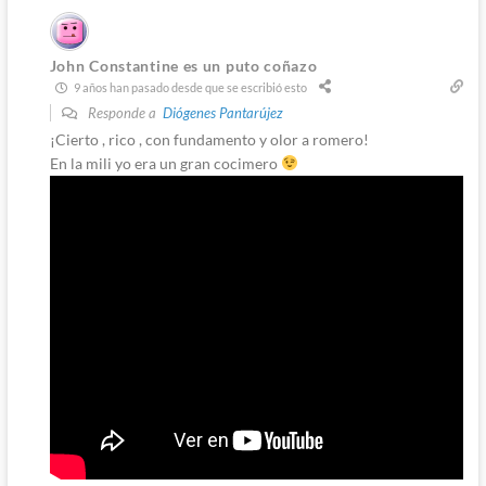
John Constantine es un puto coñazo
9 años han pasado desde que se escribió esto
Responde a
Diógenes Pantarújez
¡Cierto , rico , con fundamento y olor a romero!
En la mili yo era un gran cocimero