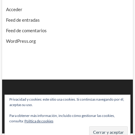
Acceder
Feed de entradas
Feed de comentarios
WordPress.org
Privacidad y cookies: este sitio usa cookies. Si continúas navegando por él,
aceptas su uso.
Para obtener más información, incluido cómo gestionar las cookies,
BRAINSTOMPING
| Diseñado por:
Theme Freesia
|
WordPress
| © Todos
consulta:
Política de cookies
los derechos reservados