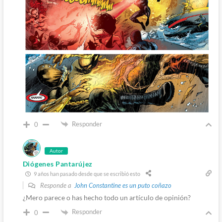
Responder
0
Autor
Diógenes Pantarújez
9 años han pasado desde que se escribió esto
Responde a
John Constantine es un puto coñazo
¿Mero parece o has hecho todo un artículo de opinión?
Responder
0