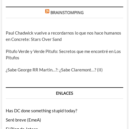
BRAINSTOMPING
Paul Chadwick vuelve a recordarnos lo que nos hace humanos
en Concrete: Stars Over Sand
Pitufo Verde y Verde Pitufo: Secretos que me encontré en Los
Pitufos
¿Sabe George RR Martin…?: ¿Sabe Claremont…? (II)
ENLACES
Has DC done something stupid today?
Seré breve (EmeA)
El Blog de Jotace