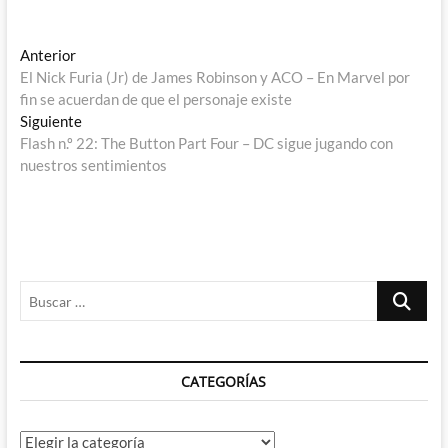
Navegación
Entrada
Anterior
anterior:
El Nick Furia (Jr) de James Robinson y ACO – En Marvel por
de
fin se acuerdan de que el personaje existe
entradas
Entrada
Siguiente
siguiente:
Flash n.º 22: The Button Part Four – DC sigue jugando con
nuestros sentimientos
Buscar
…
CATEGORÍAS
Categorías