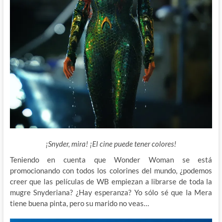
¡Snyder, mira! ¡El cine puede tener colores!
Teniendo en cuenta que Wonder Woman se está
promocionando con todos los colorines del mundo, ¿podemos
creer que
las películas de WB empiezan a librarse de toda la
mugre Snyderiana? ¿Hay esperanza? Yo sólo sé que la Mera
tiene buena pinta, pero su marido no veas…