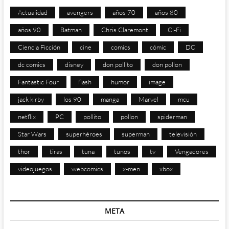
Actualidad
avengers
años 70
años 80
años 90
Batman
Chris Claremont
Ci-Fi
Ciencia Ficción
cine
comics
cómic
DC
dc comics
disney
don pollito
don pollon
Fantastic Four
flash
humor
image
jack kirby
los 90
manga
Marvel
mcu
netflix
PC
pollito
pollon
spiderman
Star Wars
superhéroes
superman
televisión
thor
tiras
tuna
tunos
tv
Vengadores
videojuegos
webcomics
x-men
xbox
META