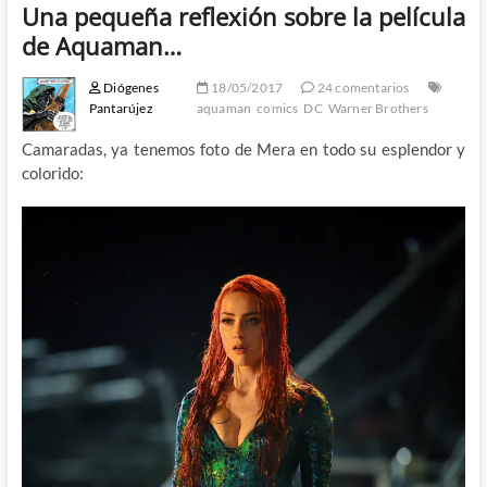
Una pequeña reflexión sobre la película
de Aquaman…
Diógenes
18/05/2017
24 comentarios
Pantarújez
aquaman
comics
DC
Warner Brothers
Camaradas, ya tenemos foto de Mera en todo su esplendor y
colorido: