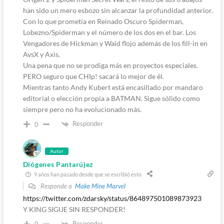
han sido un mero esbozo sin alcanzar la profundidad anterior.
Con lo que prometía en Reinado Oscuro Spiderman,
Lobezno/Spiderman y el número de los dos en el bar. Los
Vengadores de Hickman y Waid flojo además de los fill-in en
AvsX y Axis.
Una pena que no se prodiga más en proyectos especiales.
PERO seguro que CHIp! sacará lo mejor de él.
Mientras tanto Andy Kubert está encasillado por mandaro
editorial o elección propia a BATMAN. Sigue sólido como
siempre pero no ha evolucionado más.
Responder
0
Autor
Diógenes Pantarújez
9 años han pasado desde que se escribió esto
Responde a
Make Mine Marvel
https://twitter.com/zdarsky/status/864897501089873923
Y KING SIGUE SIN RESPONDER!
Responder