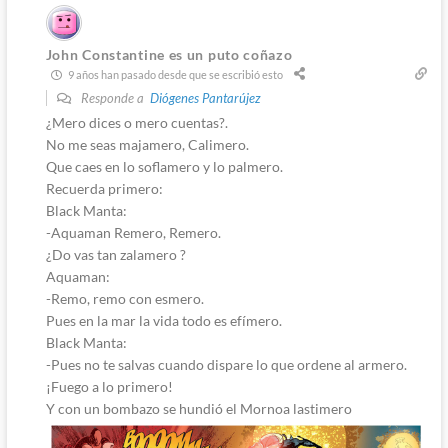
John Constantine es un puto coñazo
9 años han pasado desde que se escribió esto
Responde a
Diógenes Pantarújez
¿Mero dices o mero cuentas?.
No me seas majamero, Calimero.
Que caes en lo soflamero y lo palmero.
Recuerda primero:
Black Manta:
-Aquaman Remero, Remero.
¿Do vas tan zalamero ?
Aquaman:
-Remo, remo con esmero.
Pues en la mar la vida todo es efímero.
Black Manta:
-Pues no te salvas cuando dispare lo que ordene al armero.
¡Fuego a lo primero!
Y con un bombazo se hundió el Mornoa lastimero