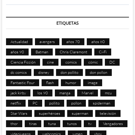
ETIQUETAS
Actualidad
avengers
años 70
años 80
años 90
Batman
Chris Claremont
Ci-Fi
Ciencia Ficción
cine
comics
cómic
DC
dc comics
disney
don pollito
don pollon
Fantastic Four
flash
humor
image
jack kirby
los 90
manga
Marvel
mcu
netflix
PC
pollito
pollon
spiderman
Star Wars
superhéroes
superman
televisión
thor
tiras
tuna
tunos
tv
Vengadores
videojuegos
webcomics
x-men
xbox