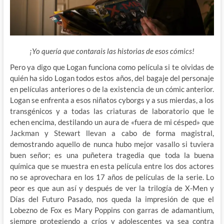
¡Yo quería que contarais las historias de esos cómics!
Pero ya digo que Logan funciona como película si te olvidas de
quién ha sido Logan todos estos años, del bagaje del personaje
en películas anteriores o de la existencia de un cómic anterior.
Logan se enfrenta a esos niñatos cyborgs y a sus mierdas, a los
transgénicos y a todas las criaturas de laboratorio que le
echen encima, destilando un aura de «fuera de mi césped» que
Jackman y Stewart llevan a cabo de forma magistral,
demostrando aquello de nunca hubo mejor vasallo si tuviera
buen señor; es una puñetera tragedia que toda la buena
química que se muestra en esta película entre los dos actores
no se aprovechara en los 17 años de películas de la serie. Lo
peor es que aun así y después de ver la trilogía de X-Men y
Días del Futuro Pasado, nos queda la impresión de que el
Lobezno de Fox es Mary Poppins con garras de adamantium,
siempre protegiendo a críos y adolescentes ya sea contra