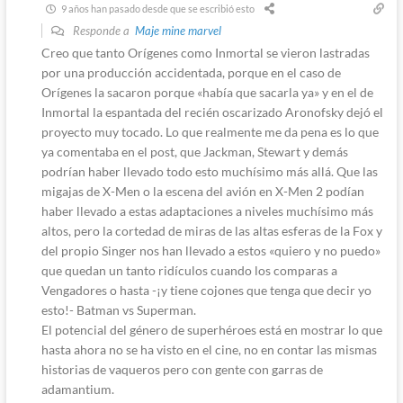
9 años han pasado desde que se escribió esto
Responde a
Maje mine marvel
Creo que tanto Orígenes como Inmortal se vieron lastradas
por una producción accidentada, porque en el caso de
Orígenes la sacaron porque «había que sacarla ya» y en el de
Inmortal la espantada del recién oscarizado Aronofsky dejó el
proyecto muy tocado. Lo que realmente me da pena es lo que
ya comentaba en el post, que Jackman, Stewart y demás
podrían haber llevado todo esto muchísimo más allá. Que las
migajas de X-Men o la escena del avión en X-Men 2 podían
haber llevado a estas adaptaciones a niveles muchísimo más
altos, pero la cortedad de miras de las altas esferas de la Fox y
del propio Singer nos han llevado a estos «quiero y no puedo»
que quedan un tanto ridículos cuando los comparas a
Vengadores o hasta -¡y tiene cojones que tenga que decir yo
esto!- Batman vs Superman.
El potencial del género de superhéroes está en mostrar lo que
hasta ahora no se ha visto en el cine, no en contar las mismas
historias de vaqueros pero con gente con garras de
adamantium.