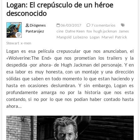
Logan: El crepúsculo de un héroe
desconocido
Diógenes
06/03/2017
7 comentarios
Pantarújez
cine
Dafne Keen
fox
hugh jackman
James
Mangold
Lobezno
Logan
Marvel
Patrick
Stewart
x-men
Logan es esa película crepuscular que nos anunciaban, el
«Wolverine:The End» que nos prometían los trailers y la
despedida -por ahora- de Hugh Jackman del personaje. Y en
esa labor es muy honesta, con un montaje y una dirección
sólidas que saben en todo momento lo que estan haciendo y
hasta en ocasiones deslumbran. Y sin embargo, Logan es
profundamente amarga no por la historia que nos esta
contando, si no por lo que nos podían haber contado hasta
ahora…