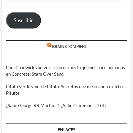
correo
electrónico
Suscribir
BRAINSTOMPING
Paul Chadwick vuelve a recordarnos lo que nos hace humanos
en Concrete: Stars Over Sand
Pitufo Verde y Verde Pitufo: Secretos que me encontré en Los
Pitufos
¿Sabe George RR Martin…?: ¿Sabe Claremont…? (II)
ENLACES