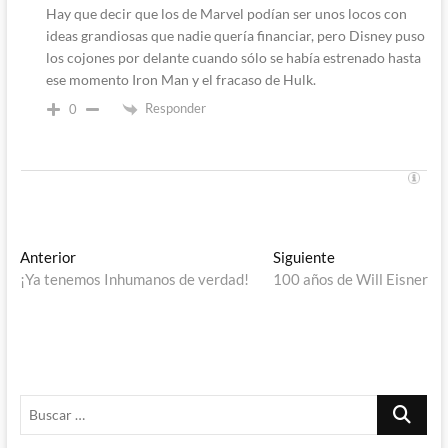
Hay que decir que los de Marvel podían ser unos locos con
ideas grandiosas que nadie quería financiar, pero Disney puso
los cojones por delante cuando sólo se había estrenado hasta
ese momento Iron Man y el fracaso de Hulk.
Responder
0
Navegación
Entrada
Entrada
Anterior
Siguiente
anterior:
siguiente:
¡Ya tenemos Inhumanos de verdad!
100 años de Will Eisner
de
entradas
Buscar
…