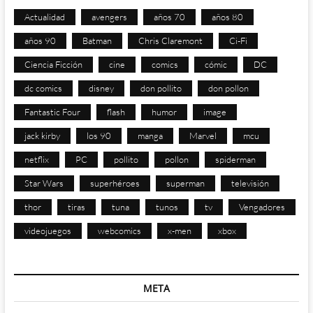
Actualidad
avengers
años 70
años 80
años 90
Batman
Chris Claremont
Ci-Fi
Ciencia Ficción
cine
comics
cómic
DC
dc comics
disney
don pollito
don pollon
Fantastic Four
flash
humor
image
jack kirby
los 90
manga
Marvel
mcu
netflix
PC
pollito
pollon
spiderman
Star Wars
superhéroes
superman
televisión
thor
tiras
tuna
tunos
tv
Vengadores
videojuegos
webcomics
x-men
xbox
META