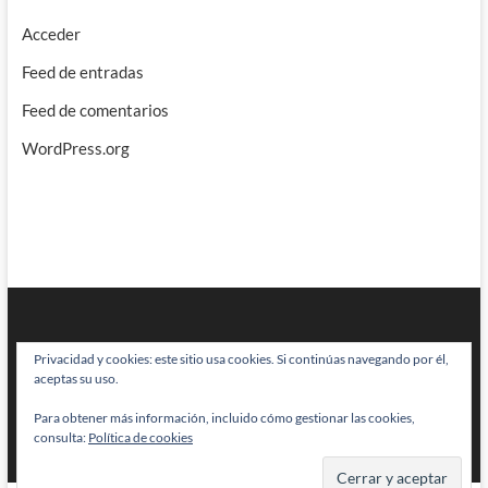
Acceder
Feed de entradas
Feed de comentarios
WordPress.org
Privacidad y cookies: este sitio usa cookies. Si continúas navegando por él,
aceptas su uso.
Para obtener más información, incluido cómo gestionar las cookies,
BRAINSTOMPING
| Diseñado por:
Theme Freesia
|
WordPress
| © Todos
consulta:
Política de cookies
los derechos reservados