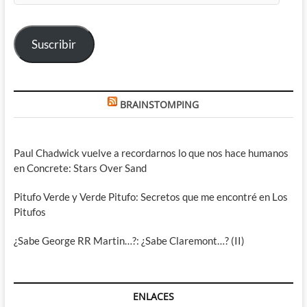
correo
electrónico
Suscribir
BRAINSTOMPING
Paul Chadwick vuelve a recordarnos lo que nos hace humanos
en Concrete: Stars Over Sand
Pitufo Verde y Verde Pitufo: Secretos que me encontré en Los
Pitufos
¿Sabe George RR Martin…?: ¿Sabe Claremont…? (II)
ENLACES