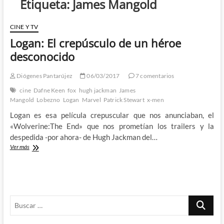
Etiqueta:
James Mangold
CINE Y TV
Logan: El crepúsculo de un héroe
desconocido
Diógenes Pantarújez
06/03/2017
7 comentarios
cine
Dafne Keen
fox
hugh jackman
James
Mangold
Lobezno
Logan
Marvel
Patrick Stewart
x-men
Logan es esa película crepuscular que nos anunciaban, el
«Wolverine:The End» que nos prometían los trailers y la
despedida -por ahora- de Hugh Jackman del…
Logan:
Ver más
El
crepúsculo
de
un
héroe
Buscar
desconocido
…