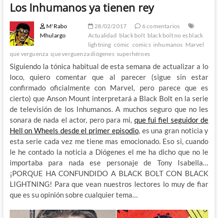
Los Inhumanos ya tienen rey
M'Rabo
28/02/2017
6 comentarios
Mhulargo
Actualidad
black bolt
black bolt no es black
lightning
cómic
comics
inhumanos
Marvel
que verguenza
que verguenza diógenes
superhéroes
Siguiendo la tónica habitual de esta semana de actualizar a lo
loco, quiero comentar que al parecer (sigue sin estar
confirmado oficialmente con Marvel, pero parece que es
cierto) que Anson Mount interpretará a Black Bolt en la serie
de televisión de los Inhumanos. A muchos seguro que no les
sonara de nada el actor, pero para mi,
que fui fiel seguidor de
Hell on Wheels desde el primer episodio
, es una gran noticia y
esta serie cada vez me tiene mas emocionado. Eso si, cuando
le he contado la noticia a Diógenes el me ha dicho que no le
importaba para nada ese personaje de Tony Isabella…
¡PORQUE HA CONFUNDIDO A BLACK BOLT CON BLACK
LIGHTNING! Para que vean nuestros lectores lo muy de fiar
que es su opinión sobre cualquier tema…