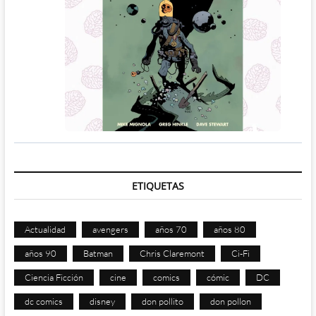
ETIQUETAS
Actualidad
avengers
años 70
años 80
años 90
Batman
Chris Claremont
Ci-Fi
Ciencia Ficción
cine
comics
cómic
DC
dc comics
disney
don pollito
don pollon