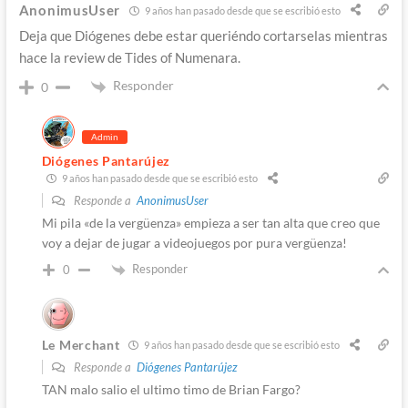
AnonimusUser
9 años han pasado desde que se escribió esto
Deja que Diógenes debe estar queriéndo cortarselas mientras
hace la review de Tides of Numenara.
Responder
0
Admin
Diógenes Pantarújez
9 años han pasado desde que se escribió esto
Responde a
AnonimusUser
Mi pila «de la vergüenza» empieza a ser tan alta que creo que
voy a dejar de jugar a videojuegos por pura vergüenza!
Responder
0
Le Merchant
9 años han pasado desde que se escribió esto
Responde a
Diógenes Pantarújez
TAN malo salio el ultimo timo de Brian Fargo?