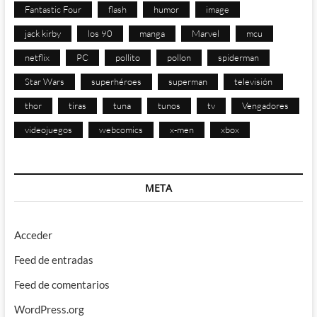
Fantastic Four
flash
humor
image
jack kirby
los 90
manga
Marvel
mcu
netflix
PC
pollito
pollon
spiderman
Star Wars
superhéroes
superman
televisión
thor
tiras
tuna
tunos
tv
Vengadores
videojuegos
webcomics
x-men
xbox
META
Acceder
Feed de entradas
Feed de comentarios
WordPress.org