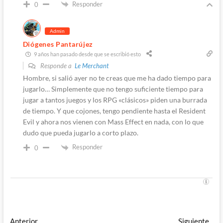
Responder
0
Admin
Diógenes Pantarújez
9 años han pasado desde que se escribió esto
Responde a
Le Merchant
Hombre, si salió ayer no te creas que me ha dado tiempo para
jugarlo… Simplemente que no tengo suficiente tiempo para
jugar a tantos juegos y los RPG «clásicos» piden una burrada
de tiempo. Y que cojones, tengo pendiente hasta el Resident
Evil y ahora nos vienen con Mass Effect en nada, con lo que
dudo que pueda jugarlo a corto plazo.
Responder
0
Navegación
Entrada
Ent
Anterior
Siguiente