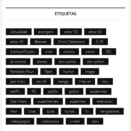
ETIQUETAS
Actualidad
avengers
años 70
años 80
años 90
Batman
Chris Claremont
Ci-Fi
Ciencia Ficción
cine
comics
cómic
DC
dc comics
disney
don pollito
don pollon
Fantastic Four
flash
humor
image
jack kirby
los 90
manga
Marvel
mcu
netflix
PC
pollito
pollon
spiderman
Star Wars
superhéroes
superman
televisión
thor
tiras
tuna
tunos
tv
Vengadores
videojuegos
webcomics
x-men
xbox