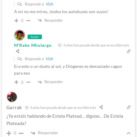
Responde a
Vizh
A mi no me mires, ¡todos los autobuses son suyos!
Responder
0
Autor
M'Rabo Mhulargo
9 años han pasado desde que se escribió esto
Responde a
Vizh
Era esto o un duelo al sol, y Diógenes es demasiado cagon
para eso
Responder
0
Garrak
9 años han pasado desde que se escribió esto
¿Ya estáis hablando de Estela Platead… digooo… De Estela
Plateada?
Responder
0