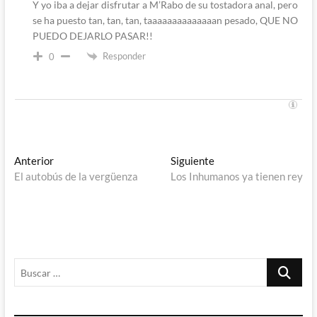
Y yo iba a dejar disfrutar a M’Rabo de su tostadora anal, pero
se ha puesto tan, tan, tan, taaaaaaaaaaaaaan pesado, QUE NO
PUEDO DEJARLO PASAR!!
Responder
0
Navegación
Entrada
Entrada
Anterior
Siguiente
anterior:
siguiente:
El autobús de la vergüenza
Los Inhumanos ya tienen rey
de
entradas
Buscar
…