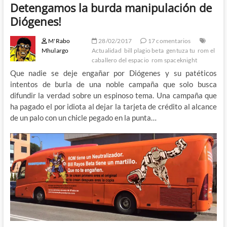
Detengamos la burda manipulación de
Diógenes!
M'Rabo
28/02/2017
17 comentarios
Mhulargo
Actualidad
bill plagio beta
gentuza tu
rom el
caballero del espacio
rom spaceknight
Que nadie se deje engañar por Diógenes y su patéticos
intentos de burla de una noble campaña que solo busca
difundir la verdad sobre un espinoso tema. Una campaña que
ha pagado el por idiota al dejar la tarjeta de crédito al alcance
de un palo con un chicle pegado en la punta…