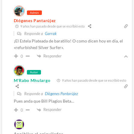
Admin
Diógenes Pantarújez
9 años han pasado desde que se escribió esto
Responde a
Garrak
¡El Estela Plateada de baratillo! O como dicen hoy en día, el
«refurbished Silver Surfer».
Responder
0
Autor
M'Rabo Mhulargo
9 años han pasado desde que se escribió esto
Responde a
Diógenes Pantarújez
Pues anda que Bill Plagios Beta…
Responder
0
Annihilus el aniquilador