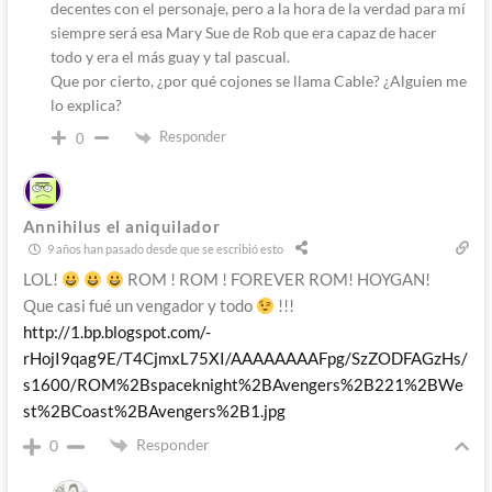
decentes con el personaje, pero a la hora de la verdad para mí
siempre será esa Mary Sue de Rob que era capaz de hacer
todo y era el más guay y tal pascual.
Que por cierto, ¿por qué cojones se llama Cable? ¿Alguien me
lo explica?
Responder
0
Annihilus el aniquilador
9 años han pasado desde que se escribió esto
LOL!
ROM ! ROM ! FOREVER ROM! HOYGAN!
Que casi fué un vengador y todo
!!!
http://1.bp.blogspot.com/-
rHojI9qag9E/T4CjmxL75XI/AAAAAAAAFpg/SzZODFAGzHs/
s1600/ROM%2Bspaceknight%2BAvengers%2B221%2BWe
st%2BCoast%2BAvengers%2B1.jpg
Responder
0