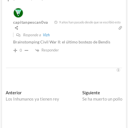
capitanpescan0va
9 años han pasado desde que se escribió esto
Responde a
Vizh
Brainstomping Civil War II: el último bostezo de Bendis
Responder
0
Navegación
Entrada
Entrada
Anterior
Siguiente
anterior:
siguiente:
Los Inhumanos ya tienen rey
Se ha muerto un pollo
de
entradas