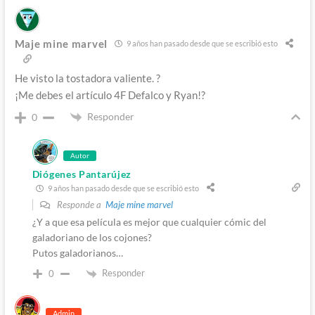
Maje mine marvel
9 años han pasado desde que se escribió esto
He visto la tostadora valiente. ?
¡Me debes el artículo 4F Defalco y Ryan!?
Responder
0
Autor
Diógenes Pantarújez
9 años han pasado desde que se escribió esto
Responde a
Maje mine marvel
¿Y a que esa película es mejor que cualquier cómic del
galadoriano de los cojones?
Putos galadorianos…
Responder
0
Admin