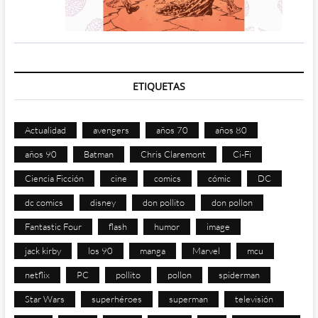
ETIQUETAS
Actualidad
avengers
años 70
años 80
años 90
Batman
Chris Claremont
Ci-Fi
Ciencia Ficción
cine
comics
cómic
DC
dc comics
disney
don pollito
don pollon
Fantastic Four
flash
humor
image
jack kirby
los 90
manga
Marvel
mcu
netflix
PC
pollito
pollon
spiderman
Star Wars
superhéroes
superman
televisión