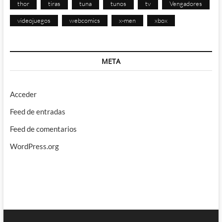
thor
tiras
tuna
tunos
tv
Vengadores
videojuegos
webcomics
x-men
xbox
META
Acceder
Feed de entradas
Feed de comentarios
WordPress.org