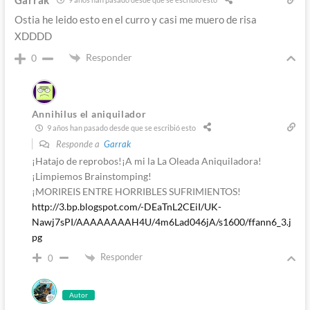
Ostia he leido esto en el curro y casi me muero de risa
XDDDD
Responder
0
Annihilus el aniquilador
9 años han pasado desde que se escribió esto
Responde a
Garrak
¡Hatajo de reprobos!¡A mi la La Oleada Aniquiladora!
¡Limpiemos Brainstomping!
¡MORIREIS ENTRE HORRIBLES SUFRIMIENTOS!
http://3.bp.blogspot.com/-DEaTnL2CEiI/UK-
Nawj7sPI/AAAAAAAAH4U/4m6Lad046jA/s1600/ffann6_3.j
pg
Responder
0
Autor