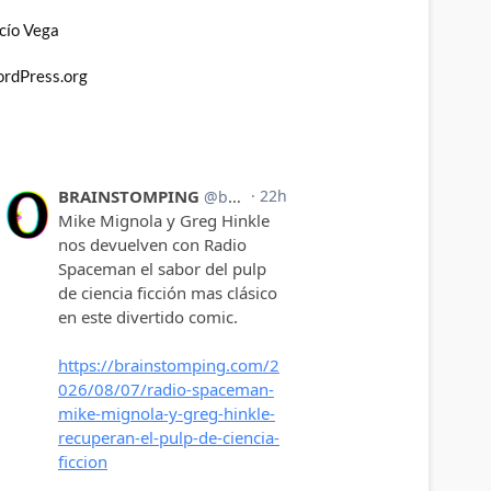
cío Vega
rdPress.org