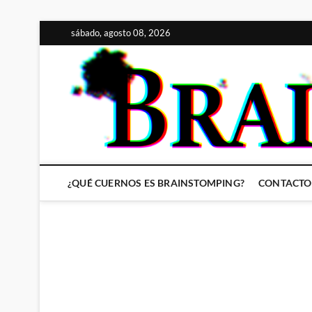
Saltar
sábado, agosto 08, 2026
al
contenido
¿QUÉ CUERNOS ES BRAINSTOMPING?
CONTACTO