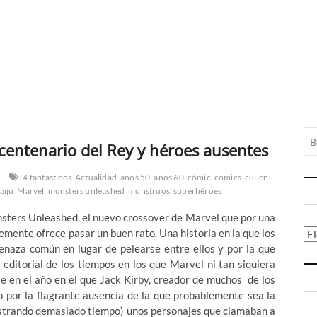
entenario del Rey y héroes ausentes
4 fantasticos
Actualidad
años 50
años 60
cómic
comics
cullen
aiju
Marvel
monsters unleashed
monstruos
superhéroes
sters Unleashed, el nuevo crossover de Marvel que por una
mente ofrece pasar un buen rato. Una historia en la que los
Ca
naza común en lugar de pelearse entre ellos y por la que
editorial de los tiempos en los que Marvel ni tan siquiera
se en el año en el que Jack Kirby, creador de muchos de los
 por la flagrante ausencia de la que probablemente sea la
astrando demasiado tiempo) unos personajes que clamaban a