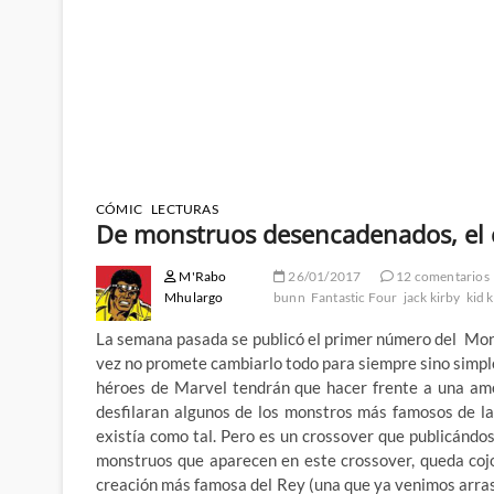
CÓMIC
LECTURAS
De monstruos desencadenados, el c
M'Rabo
26/01/2017
12 comentarios
Mhulargo
bunn
Fantastic Four
jack kirby
kid k
La semana pasada se publicó el primer número del Mon
vez no promete cambiarlo todo para siempre sino simple
héroes de Marvel tendrán que hacer frente a una ame
desfilaran algunos de los monstros más famosos de la 
existía como tal. Pero es un crossover que publicándo
monstruos que aparecen en este crossover, queda cojo
creación más famosa del Rey (una que ya venimos arr