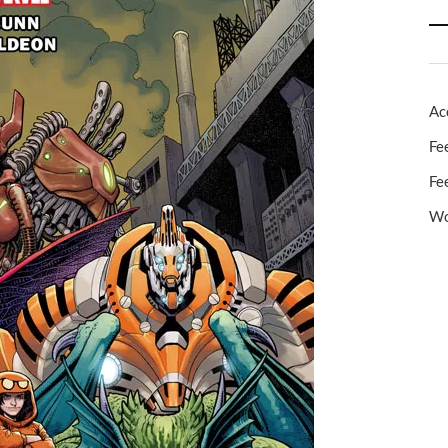
Ac
Fe
Fe
Wo