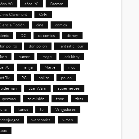
años 80
años 90
Batman
Chris Claremont
Ci-Fi
Ciencia Ficción
cine
comics
cómic
DC
dc comics
disney
don pollito
don pollon
Fantastic Four
flash
humor
image
jack kirby
los 90
manga
Marvel
mcu
netflix
PC
pollito
pollon
spiderman
Star Wars
superhéroes
superman
televisión
thor
tiras
tuna
tunos
tv
Vengadores
videojuegos
webcomics
x-men
xbox