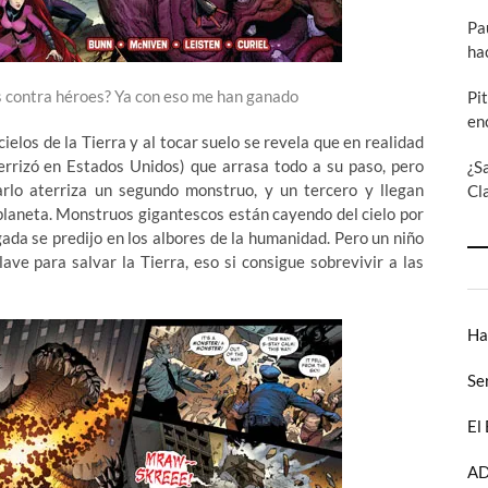
Pa
ha
s contra héroes? Ya con eso me han ganado
Pi
en
elos de la Tierra y al tocar suelo se revela que en realidad
errizó en Estados Unidos) que arrasa todo a su paso, pero
¿S
rlo aterriza un segundo monstruo, y un tercero y llegan
Cl
planeta. Monstruos gigantescos están cayendo del cielo por
gada se predijo en los albores de la humanidad. Pero un niño
ave para salvar la Tierra, eso si consigue sobrevivir a las
Ha
Se
El
AD