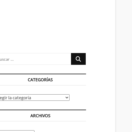
n
ú
Buscar
…
CATEGORÍAS
tegorías
ARCHIVOS