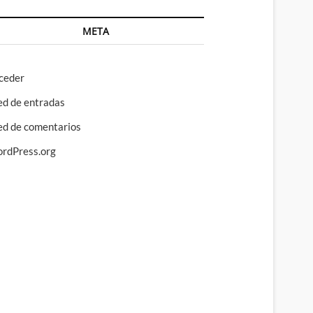
META
ceder
ed de entradas
ed de comentarios
rdPress.org