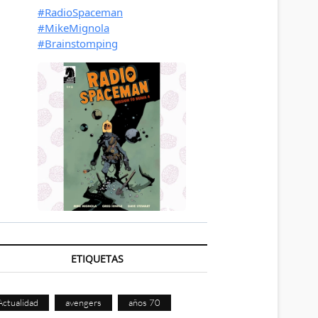
ETIQUETAS
Actualidad
avengers
años 70