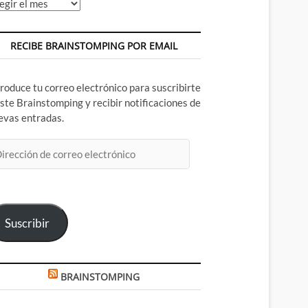
chivos
RECIBE BRAINSTOMPING POR EMAIL
troduce tu correo electrónico para suscribirte
este Brainstomping y recibir notificaciones de
evas entradas.
rección
rreo
ectrónico
Suscribir
BRAINSTOMPING