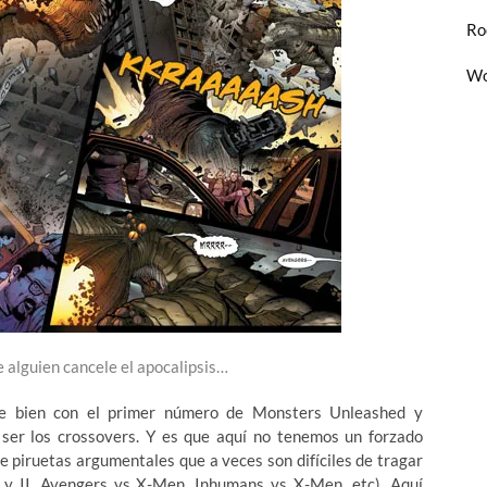
Ro
Wo
e alguien cancele el apocalipsis…
e bien con el primer número de Monsters Unleashed y
ser los crossovers. Y es que aquí no tenemos un forzado
e piruetas argumentales que a veces son difíciles de tragar
 I y II, Avengers vs X-Men, Inhumans vs X-Men, etc). Aquí