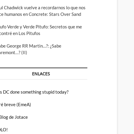
ul Chadwick vuelve a recordarnos lo que nos
ce humanos en Concrete: Stars Over Sand
tufo Verde y Verde Pitufo: Secretos que me
contré en Los Pitufos
abe George RR Martin…?: ¿Sabe
aremont…? (II)
ENLACES
s DC done something stupid today?
ré breve (EmeA)
 Blog de Jotace
LO!