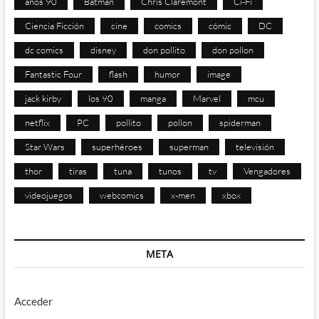
años 90
Batman
Chris Claremont
Ci-Fi
Ciencia Ficción
cine
comics
cómic
DC
dc comics
disney
don pollito
don pollon
Fantastic Four
flash
humor
image
jack kirby
los 90
manga
Marvel
mcu
netflix
PC
pollito
pollon
spiderman
Star Wars
superhéroes
superman
televisión
thor
tiras
tuna
tunos
tv
Vengadores
videojuegos
webcomics
x-men
xbox
META
Acceder