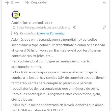
Responder
0
Annihilus el aniquilador
9 años han pasado desde que se escribió esto
Responde a
Diógenes Pantarújez
Además que en la segunda guerra mundial hay episodios
silenciados a tope como el Marocchinate o como se abssolvió
al general SS Erich von dem Bach Zelewski por testificar en
contra de sus ex-jefes, etc…
Pero volviendo al comic que se reseña,cierto, cierto
afortunados somos.
Sobre todo en esta época que volvemos al ensamblaje de
comics a lo bestia, hay comics USA de superheroes que tienen
tantos dibujantes para cumplir lo plazos que parecen
recopilatorios del personaje más que un número de serie.
Pero que conste que tú, Diogenes tienes como todos, ejem,
ciertos lapsus.
¡Mira lo que me he encontrado en la web «señores que aman
las LUGER en Latveria» XD XD XD