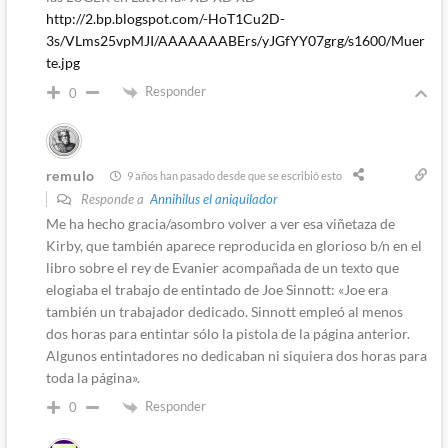
http://2.bp.blogspot.com/-HoT1Cu2D-
3s/VLms25vpMJI/AAAAAAABErs/yJGfYY07grg/s1600/Muer
te.jpg
Responder
0
remulo
9 años han pasado desde que se escribió esto
Responde a
Annihilus el aniquilador
Me ha hecho gracia/asombro volver a ver esa viñetaza de
Kirby, que también aparece reproducida en glorioso b/n en el
libro sobre el rey de Evanier acompañada de un texto que
elogiaba el trabajo de entintado de Joe Sinnott: «Joe era
también un trabajador dedicado. Sinnott empleó al menos
dos horas para entintar sólo la pistola de la página anterior.
Algunos entintadores no dedicaban ni siquiera dos horas para
toda la página».
Responder
0