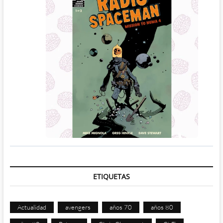
ETIQUETAS
Actualidad
avengers
años 70
años 80