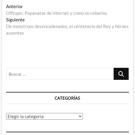
Navegación
Entrada
Anterior
anterior:
Offtopic: Papanatas de Internet y como no cebarlos
de
Entrada
Siguiente
entradas
siguiente:
De monstruos desencadenados, el centenario del Rey y héroes
ausentes
Buscar
…
CATEGORÍAS
Categorías