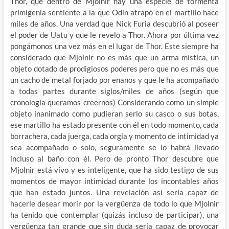
Thor, que dentro de Mjolnir hay una especie de tormenta
primigenia sentiente a la que Odín atrapó en el martillo hace
miles de años. Una verdad que Nick Furia descubrió al poseer
el poder de Uatu y que le revelo a Thor. Ahora por última vez
pongámonos una vez más en el lugar de Thor. Este siempre ha
considerado que Mjolnir no es más que un arma mística, un
objeto dotado de prodigiosos poderes pero que no es más que
un cacho de metal forjado por enanos y que le ha acompañado
a todas partes durante siglos/miles de años (según que
cronología queramos creernos) Considerando como un simple
objeto inanimado como pudieran serlo su casco o sus botas,
ese martillo ha estado presente con él en todo momento, cada
borrachera, cada juerga, cada orgia y momento de intimidad ya
sea acompañado o solo, seguramente se lo habrá llevado
incluso al baño con él. Pero de pronto Thor descubre que
Mjolnir está vivo y es inteligente, que ha sido testigo de sus
momentos de mayor intimidad durante los incontables años
que han estado juntos. Una revelación así sería capaz de
hacerle desear morir por la vergüenza de todo lo que Mjolnir
ha tenido que contemplar (quizás incluso de participar), una
vergüenza tan grande que sin duda sería capaz de provocar