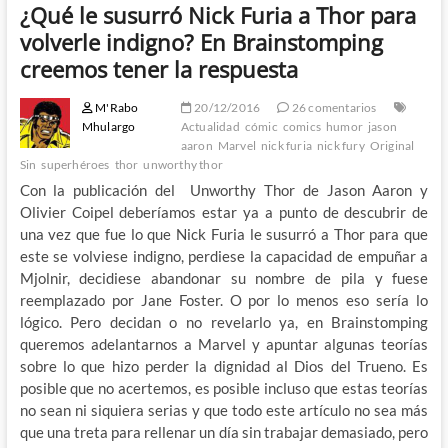
¿Qué le susurró Nick Furia a Thor para
volverle indigno? En Brainstomping
creemos tener la respuesta
M'Rabo
20/12/2016
26 comentarios
Mhulargo
Actualidad
cómic
comics
humor
jason
aaron
Marvel
nick furia
nick fury
Original
Sin
superhéroes
thor
unworthy thor
Con la publicación del Unworthy Thor de Jason Aaron y
Olivier Coipel deberíamos estar ya a punto de descubrir de
una vez que fue lo que Nick Furia le susurró a Thor para que
este se volviese indigno, perdiese la capacidad de empuñar a
Mjolnir, decidiese abandonar su nombre de pila y fuese
reemplazado por Jane Foster. O por lo menos eso sería lo
lógico. Pero decidan o no revelarlo ya, en Brainstomping
queremos adelantarnos a Marvel y apuntar algunas teorías
sobre lo que hizo perder la dignidad al Dios del Trueno. Es
posible que no acertemos, es posible incluso que estas teorías
no sean ni siquiera serias y que todo este artículo no sea más
que una treta para rellenar un día sin trabajar demasiado, pero