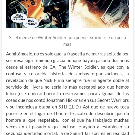
Si, el meme de Winter Soldier aun puede exprimirse un poco
mas
Admitámoslo, no es solo que la frasecita de marras soltada por
sorpresa siga teniendo gracia aunque hayan pasado dos años
desde el estreno de CA: The Winter Soldier, es que con la
confusa y retorcida historia de ambas organizaciones, la
revelación de que Nick Furia siempre fue un agente doble al
servicio de Hydra no sería lo más descabellado que hemos
leído (ese dudoso honor lo reservamos para algunas de las
cosas que nos contó Jonathan Hickman en sus Secret Warriors
y su inconclusa etapa en S.H.I.E.L.D.) Así que de nuevo toca
ponerse en el lugar de Thor, este acaba de descubrir que un
hombre al que respetaba, con el que ha trabajado muchas
veces en el pasado y que incluso le ayudo a establecer su
segunda identidad mortal, la de Sigurd Jarlson, es en realidad