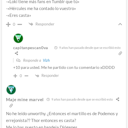
-«Loki tiene más fans en Tumblr que tú»
-«Hércules me ha contado lo vuestro»
-«Eres casta»
Responder
0
capitanpescan0va
9 años han pasado desde que se escribió esto
Responde a
Vizh
+10 para usted. Me he partido con tu comentario xDDDD
Responder
0
Maje mine marvel
9 años han pasado desde que se escribió esto
No he leído unworthy. ¿Entonces el martillo es de Podemos y
errejonista?? Thor entonces es casta?
Me lo has puesto en bandeja Diógenes.