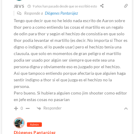
JBVS
9 años han pasado desde que se escribió esto
Responde a
Diógenes Pantarújez
Tengo que decir que no he leido nada escrito de Aaron sobre
thor pero a como entiendo las cosas el martillo es un regalo
de odin para thor y según el hechizo de consistía en que solo
thor podía levantar el martillo (es decir. No importa si Thor es
digno o indigno, el lo puede usar) pero el hechizo tenía una
clausula. que solo en momentos de gran peligro el martillo
podia ser usado por algún ser siempre que este sea una
persona digna y obviamente eso es juzgado por el hechizo.
Asi que tampoco entiendo porque afectaría que alguien haga
sentir indigno a thor si el que juzga es el hechizo no la
persona.
Pero bueno. Si hubiera alguien como jim shooter como editor
en jefe estas cosas no pasarian
Responder
0
Admin
Diógenes Pantarújez