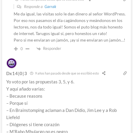
Responde a
Garrak
Me da igual, las visitas solo le dan dinero al señor WordPress.
Por eso nos pasamos el día cagándonos y meándonos en los
lectores, nos da todo igual! Somos el puto blog más honesto
de internet. Tarugos igual sí, pero honestos un rato!
Pero si me enviaran un jamón, ¡ay si me enviaran un jamón…!
Responder
0
Dx14|0|3
9 años han pasado desde que se escribió esto
Yo voto por las propuestas 3, 5, y 6.
Y aquí añado varias:
– Because reasons
– Porque sí
– En Brainstomping aclaman a Dan Didio, Jim Lee y a Rob
Liefeld
– Diógenes si tiene corazón
– M’Rabo Mhulargo no es negro