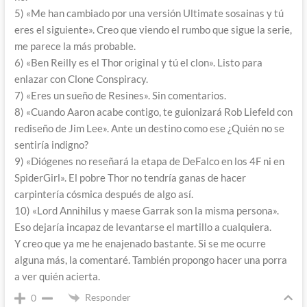
5) «Me han cambiado por una versión Ultimate sosainas y tú
eres el siguiente». Creo que viendo el rumbo que sigue la serie,
me parece la más probable.
6) «Ben Reilly es el Thor original y tú el clon». Listo para
enlazar con Clone Conspiracy.
7) «Eres un sueño de Resines». Sin comentarios.
8) «Cuando Aaron acabe contigo, te guionizará Rob Liefeld con
rediseño de Jim Lee». Ante un destino como ese ¿Quién no se
sentiría indigno?
9) «Diógenes no reseñará la etapa de DeFalco en los 4F ni en
SpiderGirl». El pobre Thor no tendría ganas de hacer
carpintería cósmica después de algo así.
10) «Lord Annihilus y maese Garrak son la misma persona».
Eso dejaría incapaz de levantarse el martillo a cualquiera.
Y creo que ya me he enajenado bastante. Si se me ocurre
alguna más, la comentaré. También propongo hacer una porra
a ver quién acierta.
Responder
0