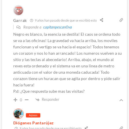
Garrak
9 años han pasado desde que se escribió esto
Responde a
capitanpescan0va
Negro es blanco, la esencia se destila! El caos se ordena todo
se va a las oficinas! La gravedad va hacia arriba, los moviles
funcionan y el vertigo se va hacia el espacio! Todos tenemos
un corazon y nos lo han arrancado! Los numeros vuelven a su
sitio y las teclas al abecedario! Arriba, abajo, el mundo al
reves esta ordenado y el sistema va en una linea de metro
anticuada con el valor de una moneda caducada! Todo
corazon tiene un huracan que se agita por dentro y pide salir
hacia fuera!
P.d: ¿Que respuesta sube mas las visitas?
Responder
0
Admin
Diógenes Pantarújez
9 años han pasado desde que se escribió esto