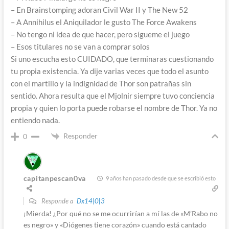
– En Brainstomping adoran Civil War II y The New 52
– A Annihilus el Aniquilador le gusto The Force Awakens
– No tengo ni idea de que hacer, pero sígueme el juego
– Esos titulares no se van a comprar solos
Si uno escucha esto CUIDADO, que terminaras cuestionando
tu propia existencia. Ya dije varias veces que todo el asunto
con el martillo y la indignidad de Thor son patrañas sin
sentido. Ahora resulta que el Mjolnir siempre tuvo conciencia
propia y quien lo porta puede robarse el nombre de Thor. Ya no
entiendo nada.
Responder
0
capitanpescan0va
9 años han pasado desde que se escribió esto
Responde a
Dx14|0|3
¡Mierda! ¿Por qué no se me ocurrirían a mí las de «M’Rabo no
es negro» y «Diógenes tiene corazón» cuando está cantado