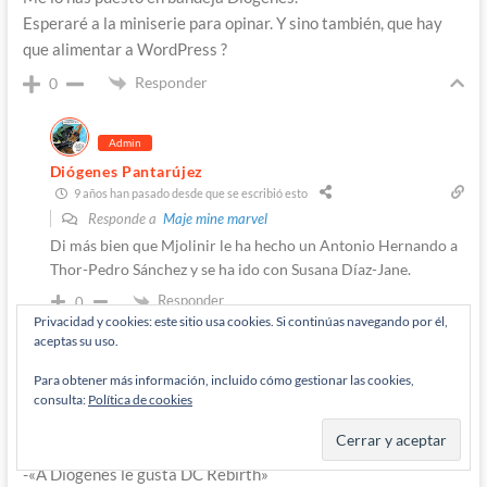
Esperaré a la miniserie para opinar. Y sino también, que hay
que alimentar a WordPress ?
Responder
0
Admin
Diógenes Pantarújez
9 años han pasado desde que se escribió esto
Responde a
Maje mine marvel
Di más bien que Mjolinir le ha hecho un Antonio Hernando a
Thor-Pedro Sánchez y se ha ido con Susana Díaz-Jane.
Responder
0
Privacidad y cookies: este sitio usa cookies. Si continúas navegando por él,
aceptas su uso.
Para obtener más información, incluido cómo gestionar las cookies,
garrak
9 años han pasado desde que se escribió esto
consulta:
Política de cookies
A ver, me apunto, me apunto!
-«Diógenes y M’Rabo son la misma persona»
-«A Diógenes le gusta DC Rebirth»