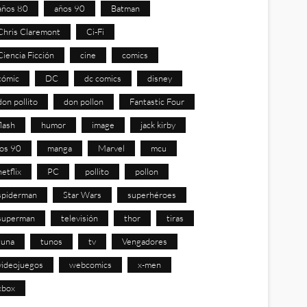
años 80
años 90
Batman
Chris Claremont
Ci-Fi
Ciencia Ficción
cine
comics
cómic
DC
dc comics
disney
don pollito
don pollon
Fantastic Four
flash
humor
image
jack kirby
los 90
manga
Marvel
mcu
netflix
PC
pollito
pollon
spiderman
Star Wars
superhéroes
superman
televisión
thor
tiras
tuna
tunos
tv
Vengadores
videojuegos
webcomics
x-men
xbox