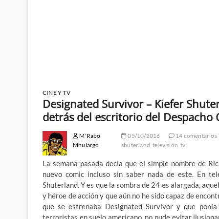
CINE Y TV
Designated Survivor – Kiefer Shuter
detrás del escritorio del Despacho 
M'Rabo
05/10/2016
14 comentarios
Mhulargo
shuterland
televisión
tv
La semana pasada decía que el simple nombre de Ric
nuevo comic incluso sin saber nada de este. En tel
Shuterland. Y es que la sombra de 24 es alargada, aquel
y héroe de acción y que aún no he sido capaz de encontr
que se estrenaba Designated Survivor y que ponía
terroristas en suelo americano, no pude evitar ilusion