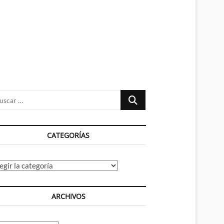
n
ú
Buscar
…
CATEGORÍAS
tegorías
ARCHIVOS