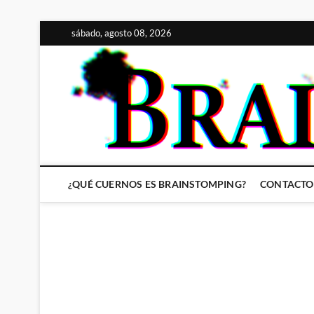
Saltar
sábado, agosto 08, 2026
al
contenido
¿QUÉ CUERNOS ES BRAINSTOMPING?
CONTACTO