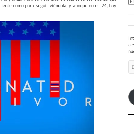
Ar
iente como para seguir viéndola, y aunque no es 24, hay
In
a 
nu
Di
de
co
el