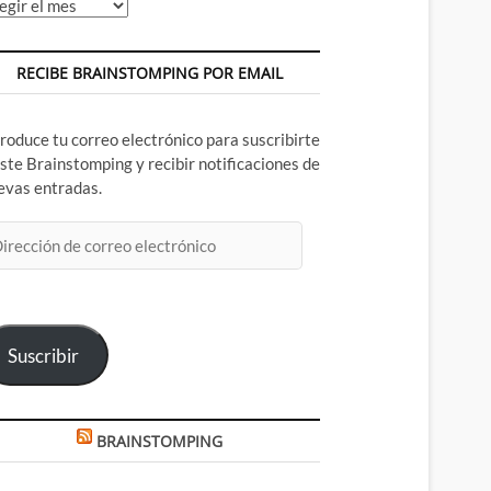
chivos
RECIBE BRAINSTOMPING POR EMAIL
troduce tu correo electrónico para suscribirte
este Brainstomping y recibir notificaciones de
evas entradas.
rección
rreo
ectrónico
Suscribir
BRAINSTOMPING