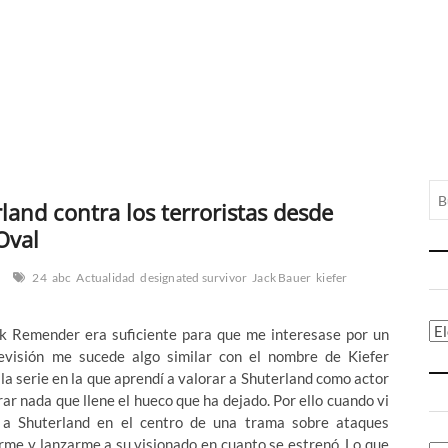
land contra los terroristas desde
Oval
24
abc
Actualidad
designated survivor
Jack Bauer
kiefer
Ca
k Remender era suficiente para que me interesase por un
evisión me sucede algo similar con el nombre de Kiefer
la serie en la que aprendí a valorar a Shuterland como actor
ar nada que llene el hueco que ha dejado. Por ello cuando vi
 a Shuterland en el centro de una trama sobre ataques
arme y lanzarme a su visionado en cuanto se estrenó. Lo que