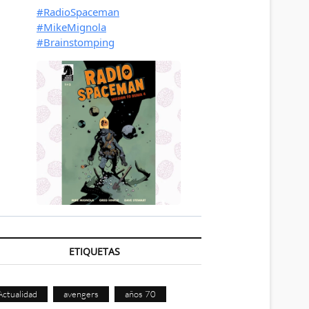
ETIQUETAS
Actualidad
avengers
años 70