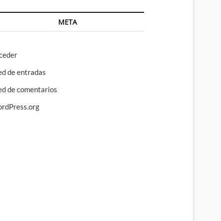
META
ceder
ed de entradas
ed de comentarios
rdPress.org