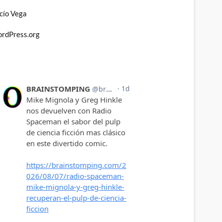
cío Vega
rdPress.org