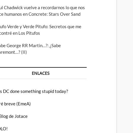
ul Chadwick vuelve a recordarnos lo que nos
ce humanos en Concrete: Stars Over Sand
tufo Verde y Verde Pitufo: Secretos que me
contré en Los Pitufos
abe George RR Martin…?: ¿Sabe
aremont…? (II)
ENLACES
s DC done something stupid today?
ré breve (EmeA)
 Blog de Jotace
LO!