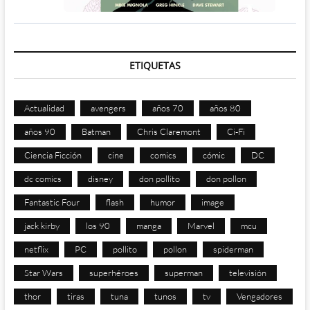
ETIQUETAS
Actualidad
avengers
años 70
años 80
años 90
Batman
Chris Claremont
Ci-Fi
Ciencia Ficción
cine
comics
cómic
DC
dc comics
disney
don pollito
don pollon
Fantastic Four
flash
humor
image
jack kirby
los 90
manga
Marvel
mcu
netflix
PC
pollito
pollon
spiderman
Star Wars
superhéroes
superman
televisión
thor
tiras
tuna
tunos
tv
Vengadores