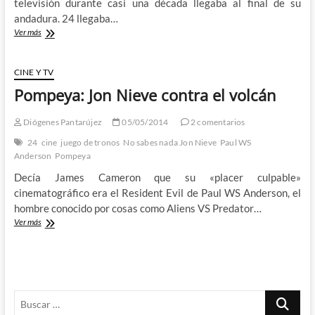
televisión durante casi una década llegaba al final de su
andadura. 24 llegaba…
24:
Ver más
Live
Another
Day
CINE Y TV
–
Pompeya: Jon Nieve contra el volcán
Vuelve
Jack
Bauer,
Diógenes Pantarújez
05/05/2014
2 comentarios
vuelve
24
cine
juego de tronos
No sabes nada Jon Nieve
Paul WS
el
Anderson
Pompeya
Hombre…
Decía James Cameron que su «placer culpable»
cinematográfico era el Resident Evil de Paul WS Anderson, el
hombre conocido por cosas como Aliens VS Predator…
Pompeya:
Ver más
Jon
Nieve
contra
el
volcán
Buscar
…