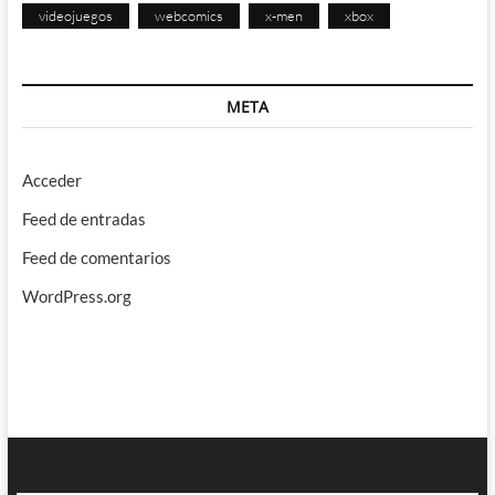
videojuegos
webcomics
x-men
xbox
META
Acceder
Feed de entradas
Feed de comentarios
WordPress.org