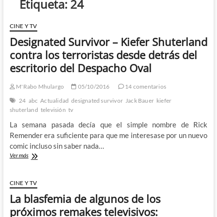
Etiqueta:
24
CINE Y TV
Designated Survivor – Kiefer Shuterland
contra los terroristas desde detrás del
escritorio del Despacho Oval
M'Rabo Mhulargo
05/10/2016
14 comentarios
24
abc
Actualidad
designated survivor
Jack Bauer
kiefer
shuterland
televisión
tv
La semana pasada decía que el simple nombre de Rick
Remender era suficiente para que me interesase por un nuevo
comic incluso sin saber nada…
Designated
Ver más
Survivor
–
Kiefer
CINE Y TV
Shuterland
La blasfemia de algunos de los
contra
los
próximos remakes televisivos:
terroristas