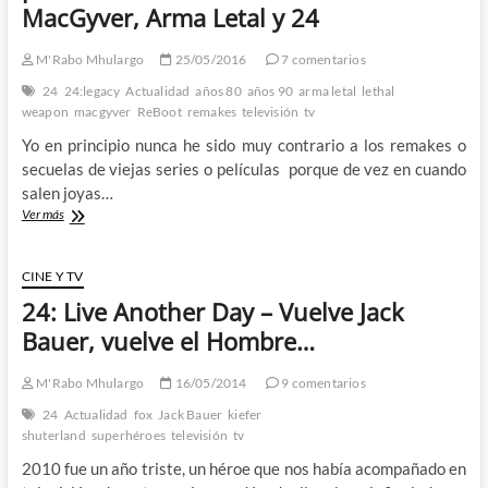
MacGyver, Arma Letal y 24
desde
detrás
del
M'Rabo Mhulargo
25/05/2016
7 comentarios
escritorio
24
24:legacy
Actualidad
años 80
años 90
arma letal
lethal
del
weapon
macgyver
ReBoot
remakes
televisión
tv
Despacho
Oval
Yo en principio nunca he sido muy contrario a los remakes o
secuelas de viejas series o películas porque de vez en cuando
salen joyas…
La
Ver más
blasfemia
de
algunos
CINE Y TV
de
24: Live Another Day – Vuelve Jack
los
próximos
Bauer, vuelve el Hombre…
remakes
televisivos:
M'Rabo Mhulargo
16/05/2014
9 comentarios
MacGyver,
Arma
24
Actualidad
fox
Jack Bauer
kiefer
Letal
shuterland
superhéroes
televisión
tv
y
2010 fue un año triste, un héroe que nos había acompañado en
24