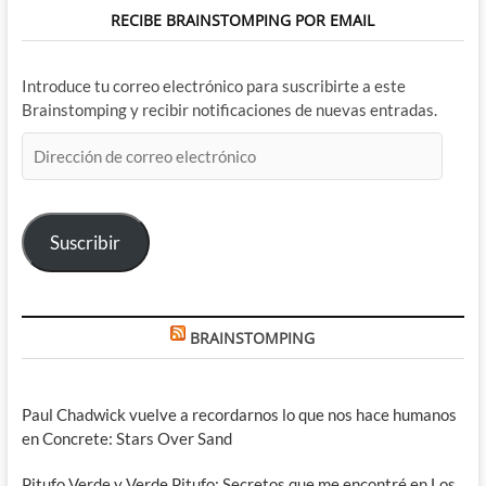
RECIBE BRAINSTOMPING POR EMAIL
Introduce tu correo electrónico para suscribirte a este
Brainstomping y recibir notificaciones de nuevas entradas.
Dirección
de
correo
electrónico
Suscribir
BRAINSTOMPING
Paul Chadwick vuelve a recordarnos lo que nos hace humanos
en Concrete: Stars Over Sand
Pitufo Verde y Verde Pitufo: Secretos que me encontré en Los