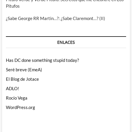
Pitufos
¿Sabe George RR Martin…?: ¿Sabe Claremont…? (II)
ENLACES
Has DC done something stupid today?
Seré breve (EmeA)
El Blog de Jotace
ADLO!
Rocío Vega
WordPress.org