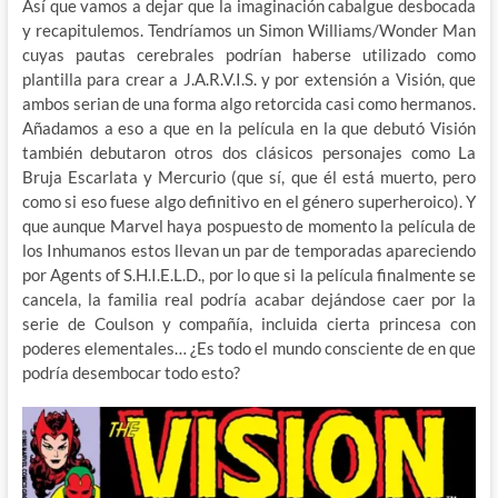
Así que vamos a dejar que la imaginación cabalgue desbocada
y recapitulemos. Tendríamos un Simon Williams/Wonder Man
cuyas pautas cerebrales podrían haberse utilizado como
plantilla para crear a J.A.R.V.I.S. y por extensión a Visión, que
ambos serian de una forma algo retorcida casi como hermanos.
Añadamos a eso a que en la película en la que debutó Visión
también debutaron otros dos clásicos personajes como La
Bruja Escarlata y Mercurio (que sí, que él está muerto, pero
como si eso fuese algo definitivo en el género superheroico). Y
que aunque Marvel haya pospuesto de momento la película de
los Inhumanos estos llevan un par de temporadas apareciendo
por Agents of S.H.I.E.L.D., por lo que si la película finalmente se
cancela, la familia real podría acabar dejándose caer por la
serie de Coulson y compañía, incluida cierta princesa con
poderes elementales… ¿Es todo el mundo consciente de en que
podría desembocar todo esto?