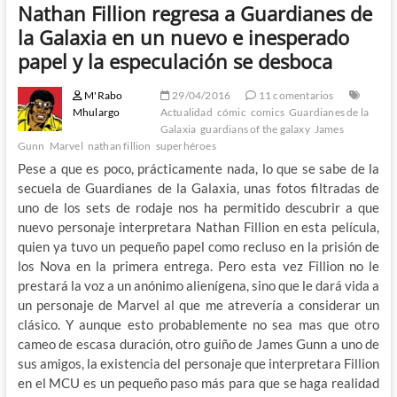
Nathan Fillion regresa a Guardianes de
la Galaxia en un nuevo e inesperado
papel y la especulación se desboca
M'Rabo
29/04/2016
11 comentarios
Mhulargo
Actualidad
cómic
comics
Guardianes de la
Galaxia
guardians of the galaxy
James
Gunn
Marvel
nathan fillion
superhéroes
Pese a que es poco, prácticamente nada, lo que se sabe de la
secuela de Guardianes de la Galaxia, unas fotos filtradas de
uno de los sets de rodaje nos ha permitido descubrir a que
nuevo personaje interpretara Nathan Fillion en esta película,
quien ya tuvo un pequeño papel como recluso en la prisión de
los Nova en la primera entrega. Pero esta vez Fillion no le
prestará la voz a un anónimo alienígena, sino que le dará vida a
un personaje de Marvel al que me atrevería a considerar un
clásico. Y aunque esto probablemente no sea mas que otro
cameo de escasa duración, otro guiño de James Gunn a uno de
sus amigos, la existencia del personaje que interpretara Fillion
en el MCU es un pequeño paso más para que se haga realidad