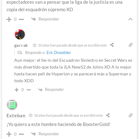
espectadores van a pensar que la liga de la justicia es una
copia del esquadrón súpremo XD
Responder
0
garrak
10 años han pasado desde que se escribió esto
Responde a
Eric Dreadstar
Aun mejor: el tie-in del Escuadron Siniestro en Secret Wars es
más divertido que toda la JLA New52 de Johns XD A lo mejor
hasta hacen peli de Hyperion y se parecerá más a Superman y
todo XDD
Responder
0
Exteban
10 años han pasado desde que se escribió esto
¡Yo quiero a este hombre haciendo de BoosterGold!
Responder
0