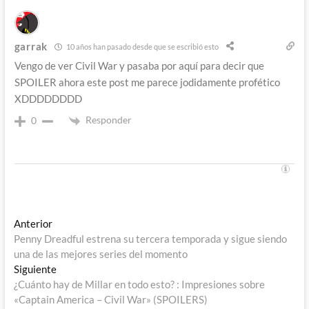
garrak
10 años han pasado desde que se escribió esto
Vengo de ver Civil War y pasaba por aquí para decir que
SPOILER ahora este post me parece jodidamente profético
XDDDDDDDD
Responder
0
Navegación
Entrada
Anterior
anterior:
Penny Dreadful estrena su tercera temporada y sigue siendo
de
una de las mejores series del momento
entradas
Entrada
Siguiente
siguiente:
¿Cuánto hay de Millar en todo esto? : Impresiones sobre
«Captain America – Civil War» (SPOILERS)