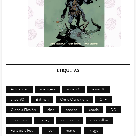
ETIQUETAS
Actualidad
avengers
años 70
años 80
años 90
Batman
Chris Claremont
Ci-Fi
Ciencia Ficción
cine
comics
cómic
DC
dc comics
disney
don pollito
don pollon
Fantastic Four
flash
humor
image