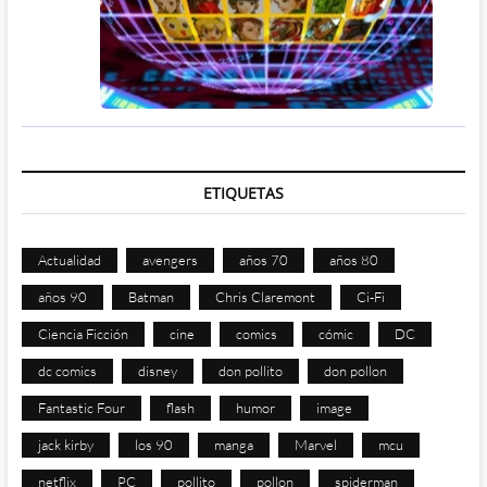
ETIQUETAS
Actualidad
avengers
años 70
años 80
años 90
Batman
Chris Claremont
Ci-Fi
Ciencia Ficción
cine
comics
cómic
DC
dc comics
disney
don pollito
don pollon
Fantastic Four
flash
humor
image
jack kirby
los 90
manga
Marvel
mcu
netflix
PC
pollito
pollon
spiderman