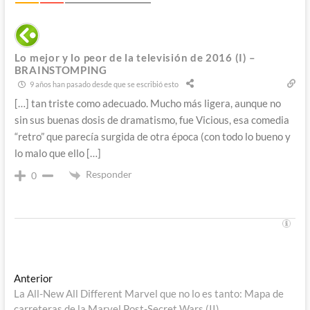
Lo mejor y lo peor de la televisión de 2016 (I) –
BRAINSTOMPING
9 años han pasado desde que se escribió esto
[…] tan triste como adecuado. Mucho más ligera, aunque no
sin sus buenas dosis de dramatismo, fue Vicious, esa comedia
“retro” que parecía surgida de otra época (con todo lo bueno y
lo malo que ello […]
Responder
0
Navegación
Entrada
Anterior
anterior:
La All-New All Different Marvel que no lo es tanto: Mapa de
de
carreteras de la Marvel Post-Secret Wars (II)