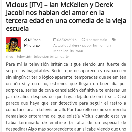
Vicious [ITV] – Ian McKellen y Derek
Jacobi nos hablan del amor en la
tercera edad en una comedia de la vieja
escuela
M'Rabo
03/02/2016
1 comentario
Mhulargo
Actualidad
derek jacobi
humor
Ian
McKellen
itv
iwan
rheon
televisión
television britanica
tv
Para mí la televisión británica sigue siendo una fuente de
sorpresas inagotables. Series que desaparecen y reaparecen
sin ningún criterio lógico aparente, temporadas que se emiten
un año sí y otro no, estrenos que llegan un buen día por
sorpresa, series de cuya cancelación definitiva te enteras un
par de años después de que haya dejado de emitirse… Casi
parece que haya que ser detective para seguir el rastro a
cómo funciona la televisión allí. Por todo ello no me sorprendió
demasiado enterarme de que existía Vicius cuando esta ya
había terminado de emitirse (a falta de un especial de
despedida) Algo más sorprendente aun si cabe viendo que uno