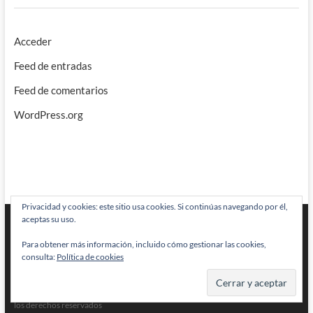
Acceder
Feed de entradas
Feed de comentarios
WordPress.org
Privacidad y cookies: este sitio usa cookies. Si continúas navegando por él,
aceptas su uso.
Para obtener más información, incluido cómo gestionar las cookies,
consulta:
Política de cookies
BRAINSTOMPING
| Diseñado por:
Theme Freesia
|
WordPress
| © Todos
los derechos reservados