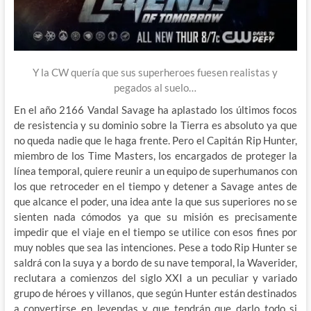
Y la CW quería que sus superheroes fuesen realistas y
pegados al suelo…
En el año 2166 Vandal Savage ha aplastado los últimos focos
de resistencia y su dominio sobre la Tierra es absoluto ya que
no queda nadie que le haga frente. Pero el Capitán Rip Hunter,
miembro de los Time Masters, los encargados de proteger la
línea temporal, quiere reunir a un equipo de superhumanos con
los que retroceder en el tiempo y detener a Savage antes de
que alcance el poder, una idea ante la que sus superiores no se
sienten nada cómodos ya que su misión es precisamente
impedir que el viaje en el tiempo se utilice con esos fines por
muy nobles que sea las intenciones. Pese a todo Rip Hunter se
saldrá con la suya y a bordo de su nave temporal, la Waverider,
reclutara a comienzos del siglo XXI a un peculiar y variado
grupo de héroes y villanos, que según Hunter están destinados
a convertirse en leyendas y que tendrán que darlo todo si