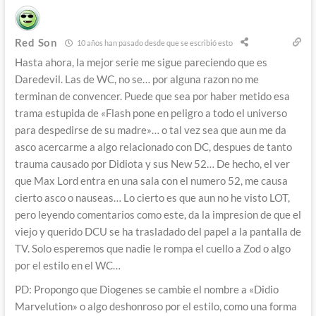
Red Son
10 años han pasado desde que se escribió esto
Hasta ahora, la mejor serie me sigue pareciendo que es
Daredevil. Las de WC, no se… por alguna razon no me
terminan de convencer. Puede que sea por haber metido esa
trama estupida de «Flash pone en peligro a todo el universo
para despedirse de su madre»… o tal vez sea que aun me da
asco acercarme a algo relacionado con DC, despues de tanto
trauma causado por Didiota y sus New 52… De hecho, el ver
que Max Lord entra en una sala con el numero 52, me causa
cierto asco o nauseas… Lo cierto es que aun no he visto LOT,
pero leyendo comentarios como este, da la impresion de que el
viejo y querido DCU se ha trasladado del papel a la pantalla de
TV. Solo esperemos que nadie le rompa el cuello a Zod o algo
por el estilo en el WC…
PD: Propongo que Diogenes se cambie el nombre a «Didio
Marvelution» o algo deshonroso por el estilo, como una forma