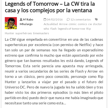
Legends of Tomorrow – La CW tira la
casa y los complejos por la ventana
M'Rabo
04/02/2016
12 comentarios
Mhulargo
Actualidad
Arrow
cómic
comics
cw
doctor
who
flash
legends of tomorrow
Rip
Hunter
superhéroes
timemasters
La CW sigue empeñada en convertirse en una de las cadenas
superheroicas por excelencia (con permiso de Netflix) y hace
tan solo un par de semanas nos ha llegado un esperadísimo
estreno que confirma lo mucho que están apostando por este
género que tan buenos resultados les está dando, Legends of
Tomorrow. Esta serie parecía una apuesta muy arriesgada,
reunir a varios secundarios de las series de Flash y Arrow en
torno a un clásico, pero poco conocido, personaje como Rip
Hunter y lanzarlos a viajar por el pasado y el futuro del
Universo DC. Pero de nuevo la jugada les ha salido bien y tras
haber visto los dos primeros episodios (o más bien el piloto
partido en dos) puedo decir que nunca me había imaginado que
necesitase tanto una serie como esta…