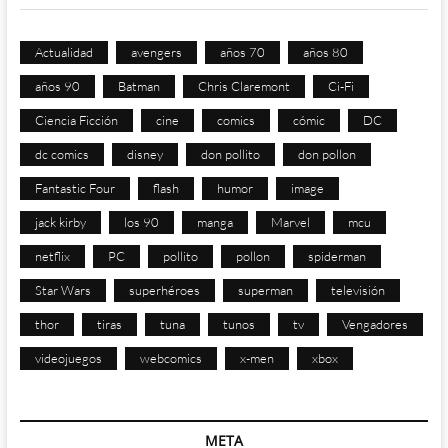
Actualidad
avengers
años 70
años 80
años 90
Batman
Chris Claremont
Ci-Fi
Ciencia Ficción
cine
comics
cómic
DC
dc comics
disney
don pollito
don pollon
Fantastic Four
flash
humor
image
jack kirby
los 90
manga
Marvel
mcu
netflix
PC
pollito
pollon
spiderman
Star Wars
superhéroes
superman
televisión
thor
tiras
tuna
tunos
tv
Vengadores
videojuegos
webcomics
x-men
xbox
META