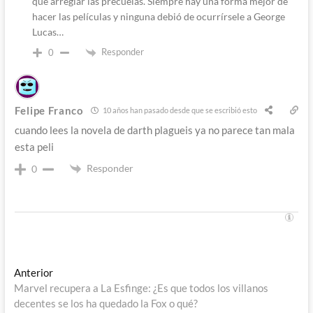
que arreglar las precuelas. Siempre hay una forma mejor de
hacer las películas y ninguna debió de ocurrírsele a George
Lucas…
Responder
0
Felipe Franco
10 años han pasado desde que se escribió esto
cuando lees la novela de darth plagueis ya no parece tan mala
esta peli
Responder
0
Navegación
Entrada
Anterior
anterior:
Marvel recupera a La Esfinge: ¿Es que todos los villanos
de
decentes se los ha quedado la Fox o qué?