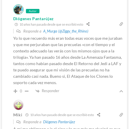
Autor
Diógenes Pantarújez
10 años han pasado desde que se escribió esto
Responde a
A_Murga (@Ziggy_the_Rhino)
Yo lo que recuerdo más eran todas esas voces que me juraban
y que me perjuraban que las precuelas «con el tiempo y el
contexto adecuado las verás con los mismos ojos que a la
trilogía». Ya han pasado 16 años desde La Amenaza Fantasma,
tantos como habían pasado desde El Retorno del Jedi a LAF y
te puedo asegurar que mi visión de las precuelas no ha
cambiado casi nada. Bueno si, El Ataque de los Clones lo
soporto cada vez menos.
Responder
0
Miki
10 años han pasado desde que se escribió esto
Responde a
Diógenes Pantarújez
A mí me obligaron a ir al cine y lo que más me alucinó es que