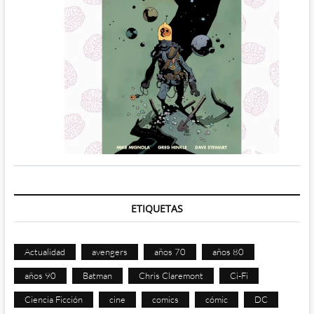
ETIQUETAS
Actualidad
avengers
años 70
años 80
años 90
Batman
Chris Claremont
Ci-Fi
Ciencia Ficción
cine
comics
cómic
DC