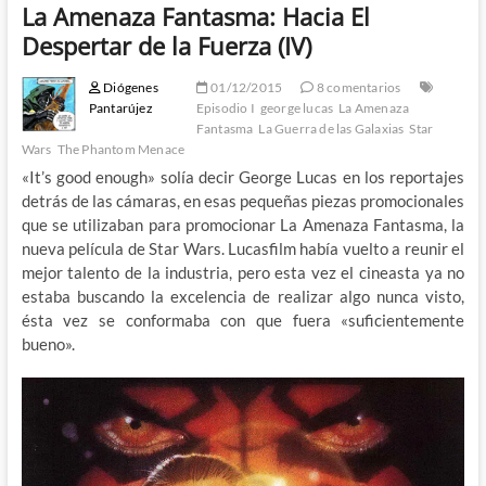
La Amenaza Fantasma: Hacia El
Despertar de la Fuerza (IV)
Diógenes
01/12/2015
8 comentarios
Pantarújez
Episodio I
george lucas
La Amenaza
Fantasma
La Guerra de las Galaxias
Star
Wars
The Phantom Menace
«It’s good enough» solía decir George Lucas en los reportajes
detrás de las cámaras, en esas pequeñas piezas promocionales
que se utilizaban para promocionar La Amenaza Fantasma, la
nueva película de Star Wars. Lucasfilm había vuelto a reunir el
mejor talento de la industria, pero esta vez el cineasta ya no
estaba buscando la excelencia de realizar algo nunca visto,
ésta vez se conformaba con que fuera «suficientemente
bueno».