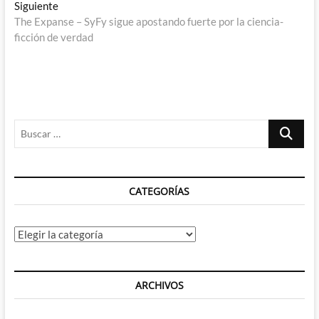
entradas
Entrada
Siguiente
siguiente:
The Expanse – SyFy sigue apostando fuerte por la ciencia-
ficción de verdad
Buscar
…
CATEGORÍAS
Categorías
ARCHIVOS