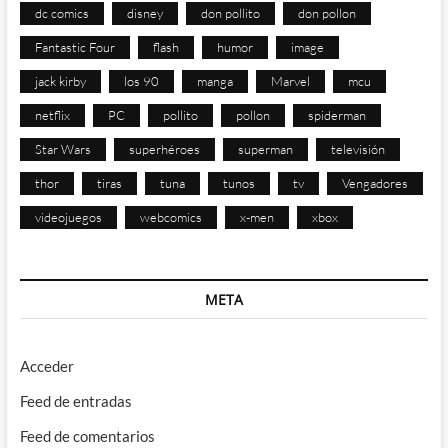
dc comics
disney
don pollito
don pollon
Fantastic Four
flash
humor
image
jack kirby
los 90
manga
Marvel
mcu
netflix
PC
pollito
pollon
spiderman
Star Wars
superhéroes
superman
televisión
thor
tiras
tuna
tunos
tv
Vengadores
videojuegos
webcomics
x-men
xbox
META
Acceder
Feed de entradas
Feed de comentarios