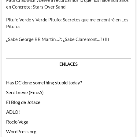
Paul Chadwick vuelve a recordarnos lo que nos hace humanos
en Concrete: Stars Over Sand
Pitufo Verde y Verde Pitufo: Secretos que me encontré en Los
Pitufos
¿Sabe George RR Martin…?: ¿Sabe Claremont…? (II)
ENLACES
Has DC done something stupid today?
Seré breve (EmeA)
El Blog de Jotace
ADLO!
Rocío Vega
WordPress.org