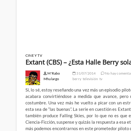
CINE Y TV
Extant (CBS) – ¿Esta Halle Berry sol
M'Rabo
31/07/2014
No hay comenta
Mhulargo
berry
televisión
tv
Si, lo sé, estoy reseñando una vez más un episodio pilo
acabara convirtiéndose a medida que avance, pero 
costumbre. Una vez más he vuelto a picar con un estre
esta sea de “las buenas”. La serie en cuestión es Extan
también produce Falling Skies, por lo que no es que 
Ciencia-Ficción, suspense y quizás la respuesta a esa e
más podemos encontrarnos en este prometedor piloto q