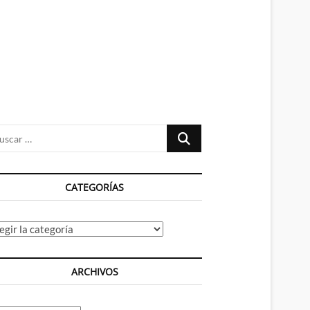
n
ú
Buscar
…
CATEGORÍAS
tegorías
ARCHIVOS