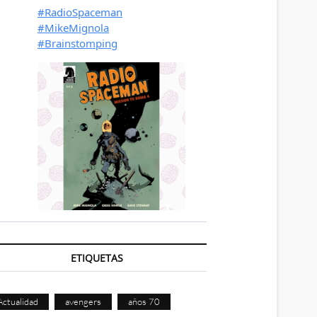
ETIQUETAS
Actualidad
avengers
años 70