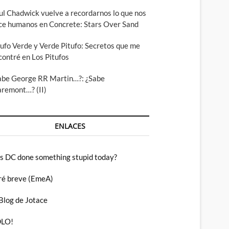
ul Chadwick vuelve a recordarnos lo que nos
ce humanos en Concrete: Stars Over Sand
tufo Verde y Verde Pitufo: Secretos que me
contré en Los Pitufos
abe George RR Martin…?: ¿Sabe
aremont…? (II)
ENLACES
s DC done something stupid today?
ré breve (EmeA)
 Blog de Jotace
LO!