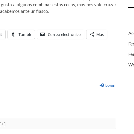
s gusta a algunos combinar estas cosas, mas nos vale cruzar
o acabemos ante un fiasco.
Ac
it
Tumblr
Correo electrónico
Más
Fe
Fe
Wo
Login
[+]