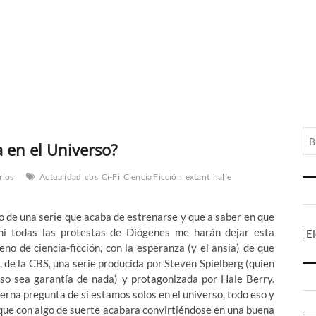
a en el Universo?
rios
Actualidad
cbs
Ci-Fi
Ciencia Ficción
extant
halle
to de una serie que acaba de estrenarse y que a saber en que
ni todas las protestas de Diógenes me harán dejar esta
Ca
no de ciencia-ficción, con la esperanza (y el ansia) de que
t, de la CBS, una serie producida por Steven Spielberg (quien
eso sea garantía de nada) y protagonizada por Hale Berry.
terna pregunta de si estamos solos en el universo, todo eso y
ue con algo de suerte acabara convirtiéndose en una buena