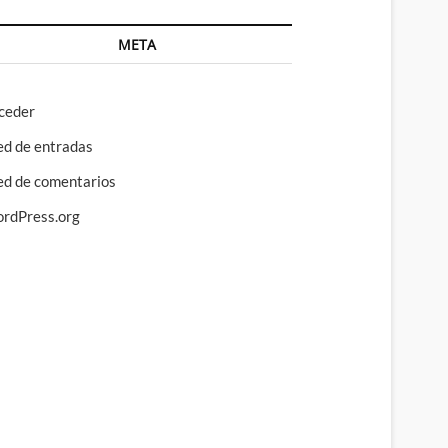
META
ceder
ed de entradas
ed de comentarios
rdPress.org