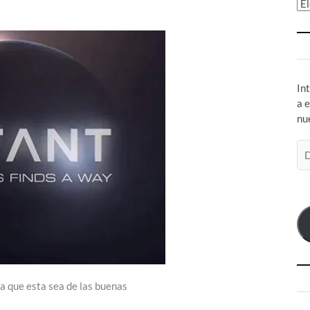
Ar
In
a 
nu
Di
de
co
el
a que esta sea de las buenas