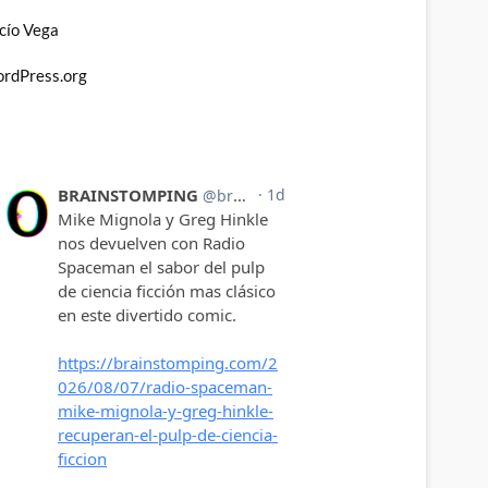
cío Vega
rdPress.org