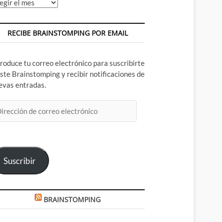
chivos
RECIBE BRAINSTOMPING POR EMAIL
troduce tu correo electrónico para suscribirte
este Brainstomping y recibir notificaciones de
evas entradas.
rección
rreo
ectrónico
Suscribir
BRAINSTOMPING