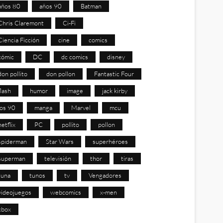
años 80
años 90
Batman
Chris Claremont
Ci-Fi
Ciencia Ficción
cine
comics
cómic
DC
dc comics
disney
don pollito
don pollon
Fantastic Four
flash
humor
image
jack kirby
los 90
manga
Marvel
mcu
netflix
PC
pollito
pollon
spiderman
Star Wars
superhéroes
superman
televisión
thor
tiras
tuna
tunos
tv
Vengadores
videojuegos
webcomics
x-men
xbox