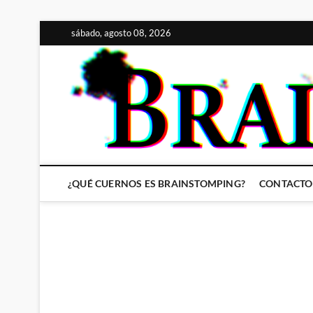
Saltar
sábado, agosto 08, 2026
al
contenido
¿QUÉ CUERNOS ES BRAINSTOMPING?
CONTACTO