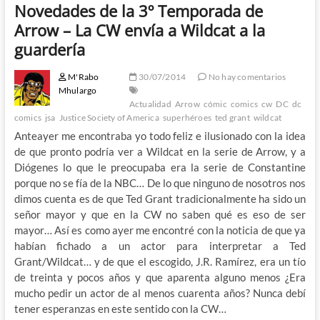
Novedades de la 3º Temporada de
Arrow – La CW envía a Wildcat a la
guardería
M'Rabo
30/07/2014
No hay comentarios
Mhulargo
Actualidad
Arrow
cómic
comics
cw
DC
dc
comics
jsa
Justice Society of America
superhéroes
ted grant
wildcat
Anteayer me encontraba yo todo feliz e ilusionado con la idea
de que pronto podría ver a Wildcat en la serie de Arrow, y a
Diógenes lo que le preocupaba era la serie de Constantine
porque no se fía de la NBC… De lo que ninguno de nosotros nos
dimos cuenta es de que Ted Grant tradicionalmente ha sido un
señor mayor y que en la CW no saben qué es eso de ser
mayor… Así es como ayer me encontré con la noticia de que ya
habían fichado a un actor para interpretar a Ted
Grant/Wildcat… y de que el escogido, J.R. Ramírez, era un tío
de treinta y pocos años y que aparenta alguno menos ¿Era
mucho pedir un actor de al menos cuarenta años? Nunca debí
tener esperanzas en este sentido con la CW…