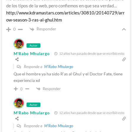
de los tipos de la web, pero confiemos en que sea verdad…
http://www.kdramastars.com/articles/30810/20140729/arr
ow-season-3-ras-al-ghul.htm
Responder
0
Autor
M'Rabo Mhulargo
12 años han pasado desde que se escribió esto
Responde a
M'Rabo Mhulargo
Que el hombre ya ha sido R’as al Ghul y el Doctor Fate, tiene
experiencia xd
Responder
0
Autor
M'Rabo Mhulargo
12 años han pasado desde que se escribió esto
Responde a
M'Rabo Mhulargo