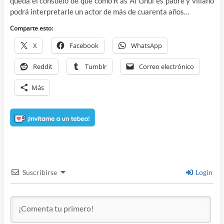
queda el consuelo de que como R’as Al Ghul es padre y villano
podrá interpretarle un actor de más de cuarenta años…
Comparte esto:
X
Facebook
WhatsApp
Reddit
Tumblr
Correo electrónico
Más
Suscribirse
Login