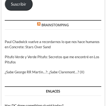
Suscribir
BRAINSTOMPING
Paul Chadwick vuelve a recordarnos lo que nos hace humanos
en Concrete: Stars Over Sand
Pitufo Verde y Verde Pitufo: Secretos que me encontré en Los
Pitufos
¿Sabe George RR Martin…?: ¿Sabe Claremont…? (II)
ENLACES
Has DC done something stupid today?