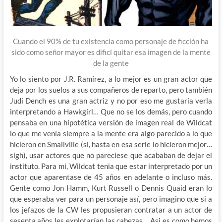
Cuando el 90% de tu existencia como personaje de ficción ha
sido como señor mayor es dificl quitar esa imagen de la mente
de la gente
Yo lo siento por J.R. Ramírez, a lo mejor es un gran actor que
deja por los suelos a sus compañeros de reparto, pero también
Judi Dench es una gran actriz y no por eso me gustaría verla
interpretando a Hawkgirl… Que no se los demás, pero cuando
pensaba en una hipotética versión de imagen real de Wildcat
lo que me venía siempre a la mente era algo parecido a lo que
hicieron en Smallville (si, hasta en esa serie lo hicieron mejor…
sigh), usar actores que no pareciese que acababan de dejar el
instituto. Para mi, Wildcat tenia que estar interpretado por un
actor que aparentase de 45 años en adelante o incluso más.
Gente como Jon Hamm, Kurt Russell o Dennis Quaid eran lo
que esperaba ver para un personaje así, pero imagino que si a
los jefazos de la CW les propusieran contratar a un actor de
sesenta años les explotarían las cabezas… Asi es como hemos