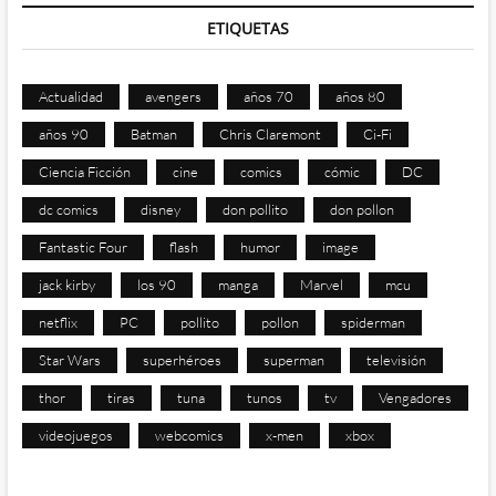
ETIQUETAS
Actualidad
avengers
años 70
años 80
años 90
Batman
Chris Claremont
Ci-Fi
Ciencia Ficción
cine
comics
cómic
DC
dc comics
disney
don pollito
don pollon
Fantastic Four
flash
humor
image
jack kirby
los 90
manga
Marvel
mcu
netflix
PC
pollito
pollon
spiderman
Star Wars
superhéroes
superman
televisión
thor
tiras
tuna
tunos
tv
Vengadores
videojuegos
webcomics
x-men
xbox