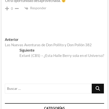
Otra oportunidad desaprovechada.
Responder
0
Navegación
Entrada
Anterior
anterior:
Las Nuevas Aventuras de Don Pollito y Don Pollón 382
de
Entrada
Siguiente
entradas
siguiente:
Extant (CBS) – ¿Esta Halle Berry sola en el Universo?
Buscar
…
CATEGORÍAS