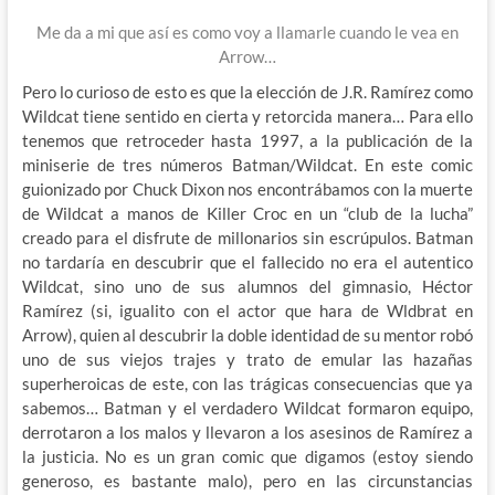
Me da a mi que así es como voy a llamarle cuando le vea en
Arrow…
Pero lo curioso de esto es que la elección de J.R. Ramírez como
Wildcat tiene sentido en cierta y retorcida manera… Para ello
tenemos que retroceder hasta 1997, a la publicación de la
miniserie de tres números Batman/Wildcat. En este comic
guionizado por Chuck Dixon nos encontrábamos con la muerte
de Wildcat a manos de Killer Croc en un “club de la lucha”
creado para el disfrute de millonarios sin escrúpulos. Batman
no tardaría en descubrir que el fallecido no era el autentico
Wildcat, sino uno de sus alumnos del gimnasio, Héctor
Ramírez (si, igualito con el actor que hara de Wldbrat en
Arrow), quien al descubrir la doble identidad de su mentor robó
uno de sus viejos trajes y trato de emular las hazañas
superheroicas de este, con las trágicas consecuencias que ya
sabemos… Batman y el verdadero Wildcat formaron equipo,
derrotaron a los malos y llevaron a los asesinos de Ramírez a
la justicia. No es un gran comic que digamos (estoy siendo
generoso, es bastante malo), pero en las circunstancias