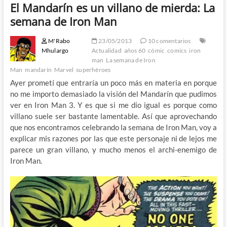
El Mandarín es un villano de mierda: La
semana de Iron Man
M'Rabo
23/05/2013
10 comentarios
Mhulargo
Actualidad
años 60
cómic
comics
iron
man
La semana de Iron
Man
mandarín
Marvel
superhéroes
Ayer prometí que entraría un poco más en materia en porque
no me importo demasiado la visión del Mandarín que pudimos
ver en Iron Man 3. Y es que si me dio igual es porque como
villano suele ser bastante lamentable. Así que aprovechando
que nos encontramos celebrando la semana de Iron Man, voy a
explicar mis razones por las que este personaje ni de lejos me
parece un gran villano, y mucho menos el archi-enemigo de
Iron Man.