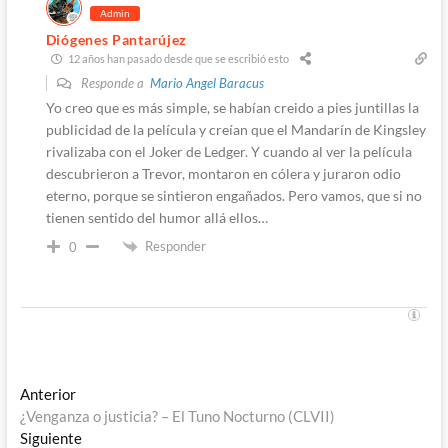
Admin
Diógenes Pantarújez
12 años han pasado desde que se escribió esto
Responde a
Mario Angel Baracus
Yo creo que es más simple, se habían creido a pies juntillas la
publicidad de la película y creían que el Mandarín de Kingsley
rivalizaba con el Joker de Ledger. Y cuando al ver la película
descubrieron a Trevor, montaron en cólera y juraron odio
eterno, porque se sintieron engañados. Pero vamos, que si no
tienen sentido del humor allá ellos…
Responder
0
Navegación
Entrada
Anterior
anterior:
¿Venganza o justicia? – El Tuno Nocturno (CLVII)
de
Entrada
Siguiente