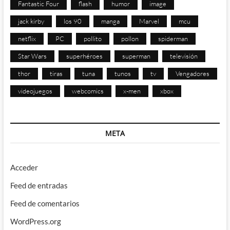
Fantastic Four
flash
humor
image
jack kirby
los 90
manga
Marvel
mcu
netflix
PC
pollito
pollon
spiderman
Star Wars
superhéroes
superman
televisión
thor
tiras
tuna
tunos
tv
Vengadores
videojuegos
webcomics
x-men
xbox
META
Acceder
Feed de entradas
Feed de comentarios
WordPress.org