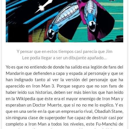
Y pensar que en estos tiempos casi parecía que Jim
Lee podía llegar a ser un dibujante apañado…
Yo es que no entiendo de donde ha salido esa legión de fans del
Mandarín que defienden a capa y espada al personaje y que se
han indignado tanto al ver la versión del personaje que ha
aparecido en Iron Man 3. Porque seguro que no son fans de
haber leído sus historias, deben ser más bien los que han leído
en la Wikipedia que éste era el mayor enemigo de Iron Man y
esperaban un Doctor Muerte, que si no no me lo explico. Y es
que en una serie en la que un empresario rival, Obadiah Stane,
sin ninguna clase de superpoder fue capaz de destruir casi por
completo a Iron Man a todos los niveles, este Fu-Manchú de