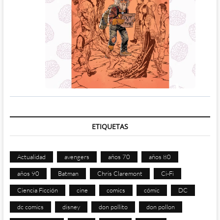
ETIQUETAS
Actualidad
avengers
años 70
años 80
años 90
Batman
Chris Claremont
Ci-Fi
Ciencia Ficción
cine
comics
cómic
DC
dc comics
disney
don pollito
don pollon