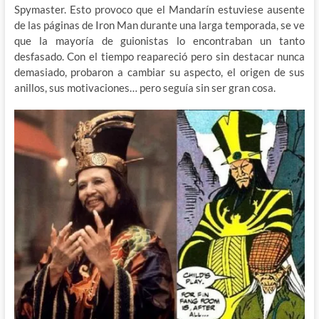
Spymaster. Esto provoco que el Mandarín estuviese ausente
de las páginas de Iron Man durante una larga temporada, se ve
que la mayoría de guionistas lo encontraban un tanto
desfasado. Con el tiempo reapareció pero sin destacar nunca
demasiado, probaron a cambiar su aspecto, el origen de sus
anillos, sus motivaciones… pero seguía sin ser gran cosa.