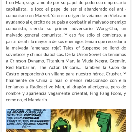
Iron Man, seguramente por su papel de poderoso empresario
capitalista, le toco el papel de ser el abanderado del anti-
comunismo en Marvel. Ya en su origen le veíamos en Vietnam
ayudando al ejército de su país a combatir al malvado enemigo
comunista, siendo su primer adversario Wong-Chu, un
malvado general comunista. Y eso fue sólo el comienzo, a
partir de ahí la mayoría de sus enemigos tenían que recordar a
la malvada “amenaza roja”. Tales of Suspense se llenó de
soviéticos y chinos diabólicos. De la Unión Soviética teníamos
a Crimson Dynamo, Titanium Man, la Viuda Negra, Gremlin,
Red Barbarian, The Actor, Unicorn… También la Cuba de
Castro proporcionó un villano para nuestro héroe, Crusher. Y
finalmente de China o más o menos relacionado con ella
teníamos a Radioactive Man, al dragón alienígena, pero de
nombre y apariencia vagamente oriental, Fing Fang Foom, y
como no, el Mandarín.