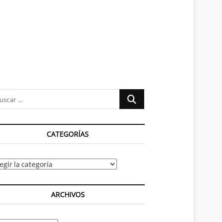
n
ú
Buscar
…
CATEGORÍAS
tegorías
ARCHIVOS