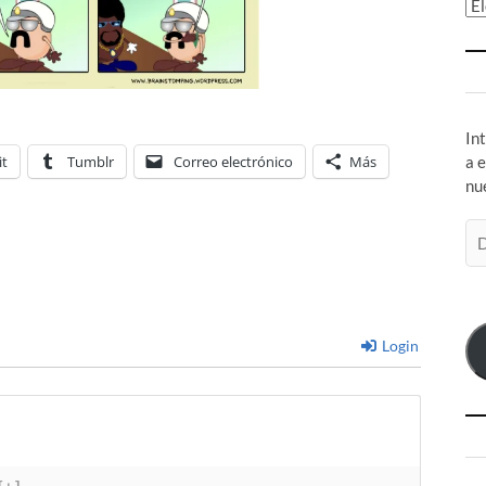
Ar
In
it
Tumblr
Correo electrónico
Más
a 
nu
Di
de
co
el
Login