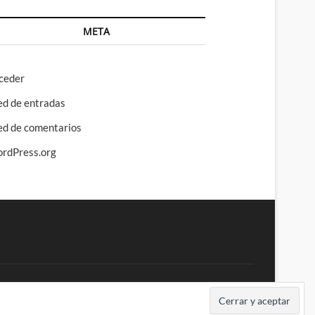
META
ceder
ed de entradas
ed de comentarios
rdPress.org