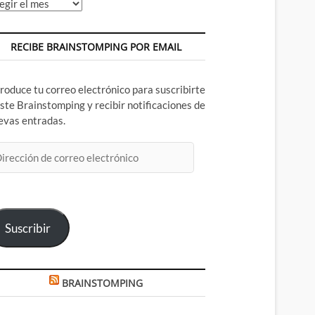
chivos
RECIBE BRAINSTOMPING POR EMAIL
troduce tu correo electrónico para suscribirte
este Brainstomping y recibir notificaciones de
evas entradas.
rección
rreo
ectrónico
Suscribir
BRAINSTOMPING