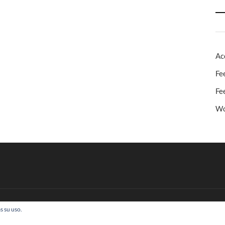
Ac
Fe
Fe
Wo
s su uso.
 Todos los derechos reservados