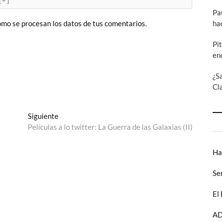
[+]
Pa
ha
mo se procesan los datos de tus comentarios.
Pi
en
¿S
Cl
Entrada
Siguiente
siguiente:
Películas a lo twitter: La Guerra de las Galaxias (II)
Ha
Se
El
AD