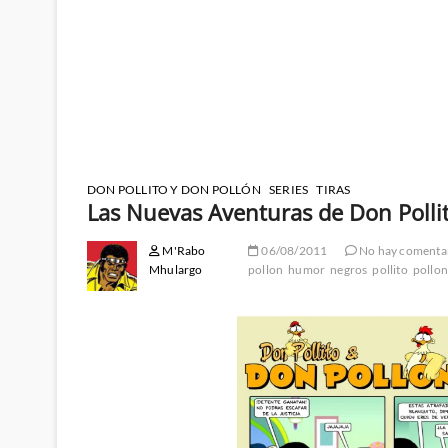
DON POLLITO Y DON POLLÓN
SERIES
TIRAS
Las Nuevas Aventuras de Don Polli
M'Rabo
06/08/2011
No hay comenta
Mhulargo
pollon
humor
negros
pollito
pollo