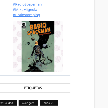
ETIQUETAS
Actualidad
avengers
años 70