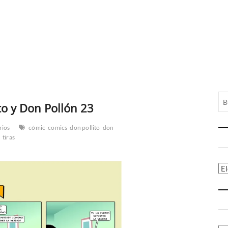
to y Don Pollón 23
rios
cómic
comics
don pollito
don
n
tiras
Ca