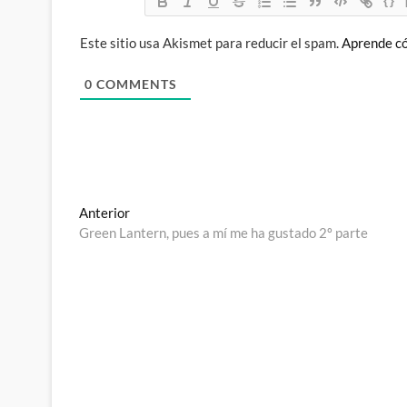
{}
Este sitio usa Akismet para reducir el spam.
Aprende có
0
COMMENTS
Navegación
Entrada
Anterior
anterior:
Green Lantern, pues a mí me ha gustado 2º parte
de
entradas