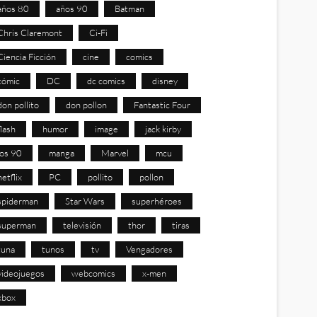
años 80
años 90
Batman
Chris Claremont
Ci-Fi
Ciencia Ficción
cine
comics
cómic
DC
dc comics
disney
don pollito
don pollon
Fantastic Four
flash
humor
image
jack kirby
los 90
manga
Marvel
mcu
netflix
PC
pollito
pollon
spiderman
Star Wars
superhéroes
superman
televisión
thor
tiras
tuna
tunos
tv
Vengadores
videojuegos
webcomics
x-men
xbox