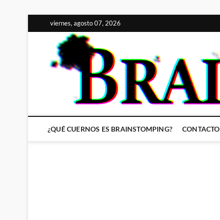
Saltar
viernes, agosto 07, 2026
al
contenido
¿QUÉ CUERNOS ES BRAINSTOMPING?
CONTACTO