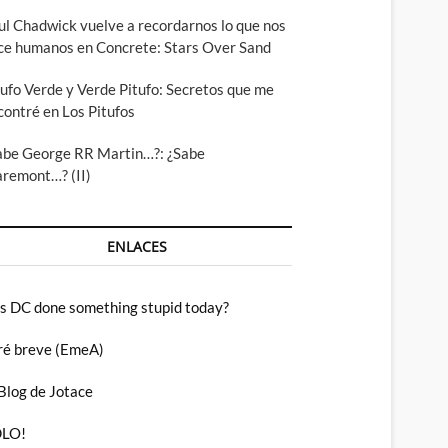
ul Chadwick vuelve a recordarnos lo que nos
ce humanos en Concrete: Stars Over Sand
tufo Verde y Verde Pitufo: Secretos que me
contré en Los Pitufos
abe George RR Martin…?: ¿Sabe
aremont…? (II)
ENLACES
s DC done something stupid today?
ré breve (EmeA)
 Blog de Jotace
LO!