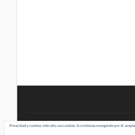
BRAINSTOMPING
Privacidad y cookies: este sitio usa cookies. Si continúas navegando por él, acepta
| Diseñado por:
Theme Freesia
|
WordPress
| ©