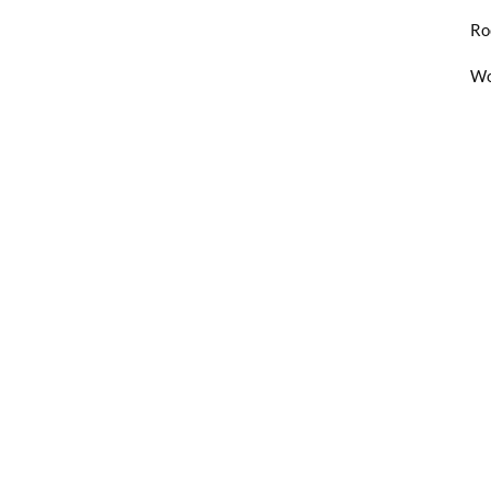
Ro
Wo