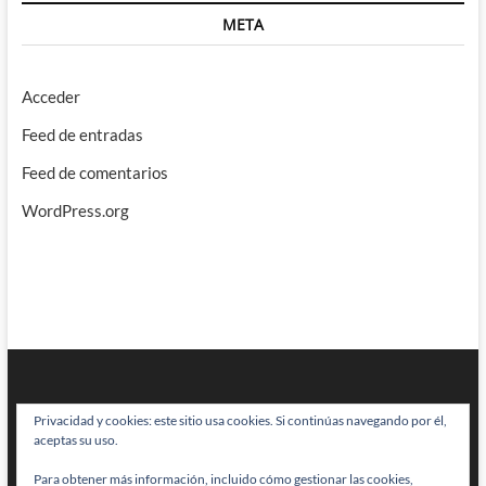
META
Acceder
Feed de entradas
Feed de comentarios
WordPress.org
Privacidad y cookies: este sitio usa cookies. Si continúas navegando por él,
aceptas su uso.
Para obtener más información, incluido cómo gestionar las cookies,
BRAINSTOMPING
| Diseñado por:
Theme Freesia
|
WordPress
| © Todos