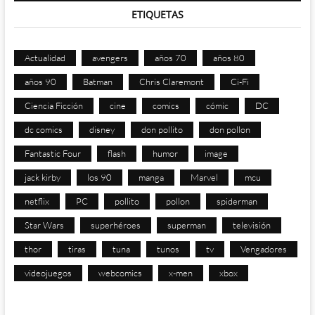
ETIQUETAS
Actualidad
avengers
años 70
años 80
años 90
Batman
Chris Claremont
Ci-Fi
Ciencia Ficción
cine
comics
cómic
DC
dc comics
disney
don pollito
don pollon
Fantastic Four
flash
humor
image
jack kirby
los 90
manga
Marvel
mcu
netflix
PC
pollito
pollon
spiderman
Star Wars
superhéroes
superman
televisión
thor
tiras
tuna
tunos
tv
Vengadores
videojuegos
webcomics
x-men
xbox