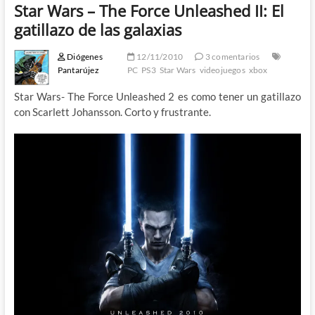
Star Wars – The Force Unleashed II: El
gatillazo de las galaxias
Diógenes
12/11/2010
3 comentarios
Pantarújez
PC
PS3
Star Wars
videojuegos
xbox
Star Wars- The Force Unleashed 2 es como tener un gatillazo
con Scarlett Johansson. Corto y frustrante.