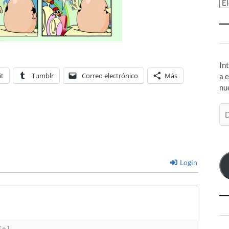
Ar
In
it
Tumblr
Correo electrónico
Más
a 
nu
Di
de
co
el
Login
[+]