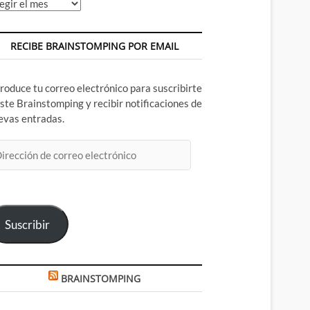
chivos
RECIBE BRAINSTOMPING POR EMAIL
troduce tu correo electrónico para suscribirte
este Brainstomping y recibir notificaciones de
evas entradas.
rección
rreo
ectrónico
Suscribir
BRAINSTOMPING