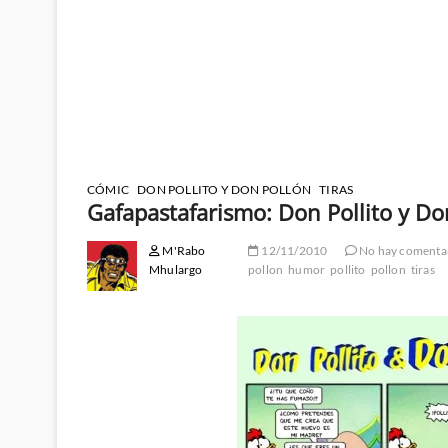
CÓMIC
DON POLLITO Y DON POLLÓN
TIRAS
Gafapastafarismo: Don Pollito y Do
M'Rabo
12/11/2010
No hay comenta
Mhulargo
pollon
humor
pollito
pollon
tiras