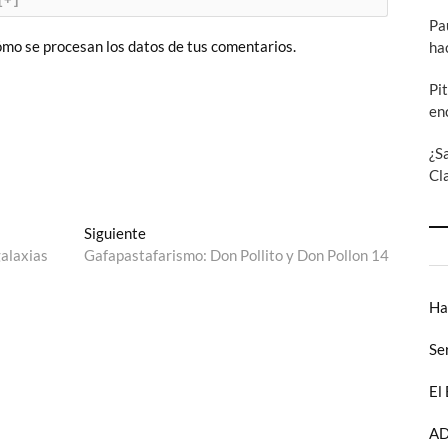
Pa
mo se procesan los datos de tus comentarios.
ha
Pi
en
¿S
Cl
Entrada
Siguiente
siguiente:
galaxias
Gafapastafarismo: Don Pollito y Don Pollon 14
Ha
Se
El
AD