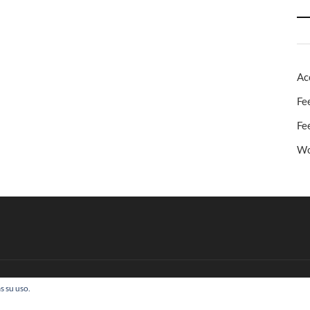
Ac
Fe
Fe
Wo
s su uso.
 Todos los derechos reservados