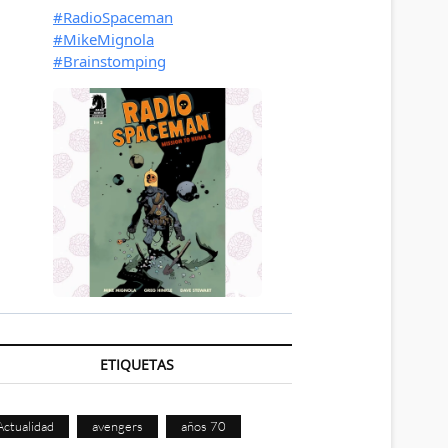
ETIQUETAS
Actualidad
avengers
años 70