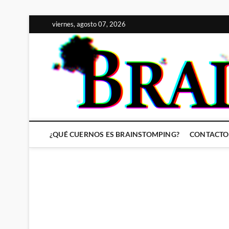
Saltar
viernes, agosto 07, 2026
al
contenido
¿QUÉ CUERNOS ES BRAINSTOMPING?
CONTACTO