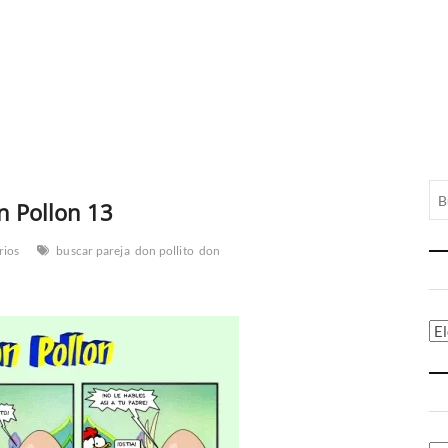
n Pollon 13
rios
buscar pareja
don pollito
don
Ca