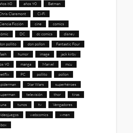
años 80
años 90
Batman
Chris Claremont
Ci-Fi
Ciencia Ficción
cine
comics
cómic
DC
dc comics
disney
don pollito
don pollon
Fantastic Four
flash
humor
image
jack kirby
los 90
manga
Marvel
mcu
netflix
PC
pollito
pollon
spiderman
Star Wars
superhéroes
superman
televisión
thor
tiras
tuna
tunos
tv
Vengadores
videojuegos
webcomics
x-men
xbox