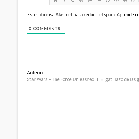
Este sitio usa Akismet para reducir el spam.
Aprende có
0
COMMENTS
Navegación
Entrada
Anterior
anterior:
Star Wars – The Force Unleashed II: El gatillazo de las 
de
entradas