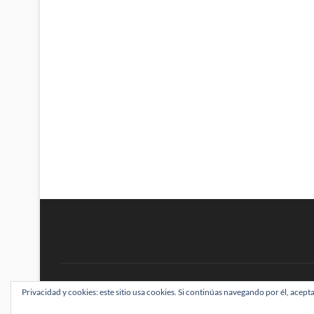
BRAINSTOMPING
Privacidad y cookies: este sitio usa cookies. Si continúas navegando por él, acepta
| Diseñado por:
Theme Freesia
|
WordPress
| ©