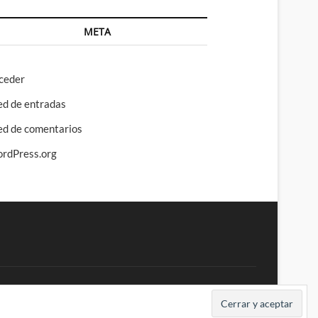
META
ceder
ed de entradas
ed de comentarios
rdPress.org