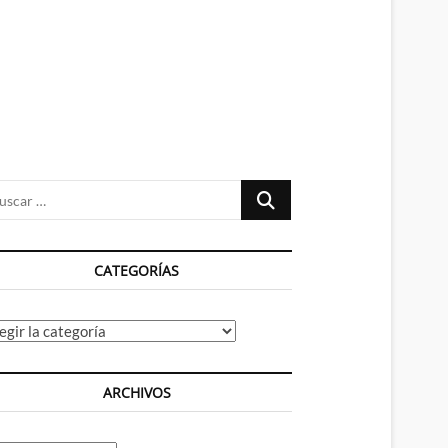
n
ú
Buscar
…
CATEGORÍAS
tegorías
ARCHIVOS