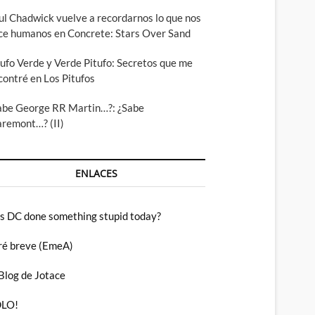
ul Chadwick vuelve a recordarnos lo que nos
ce humanos en Concrete: Stars Over Sand
tufo Verde y Verde Pitufo: Secretos que me
contré en Los Pitufos
abe George RR Martin…?: ¿Sabe
aremont…? (II)
ENLACES
s DC done something stupid today?
ré breve (EmeA)
 Blog de Jotace
LO!