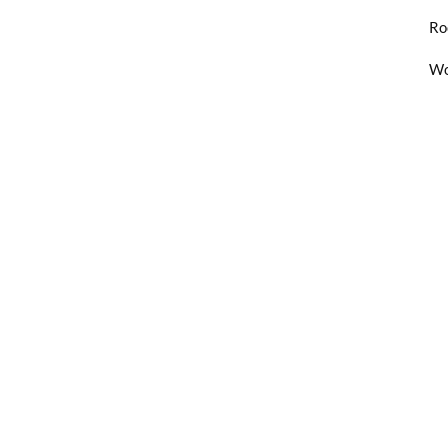
Ro
Wo