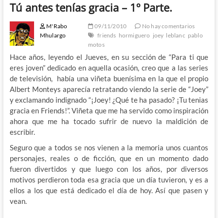
Tú antes tenías gracia – 1º Parte.
M'Rabo
09/11/2010
No hay comentarios
Mhulargo
friends
hormiguero
joey
leblanc
pablo
motos
Hace años, leyendo el Jueves, en su sección de “Para ti que
eres joven” dedicado en aquella ocasión, creo que a las series
de televisión, había una viñeta buenísima en la que el propio
Albert Monteys aparecía retratando viendo la serie de “Joey”
y exclamando indignado “¡Joey! ¿Qué te ha pasado? ¡Tu tenias
gracia en Friends!”. Viñeta que me ha servido como inspiración
ahora que me ha tocado sufrir de nuevo la maldición de
escribir.
Seguro que a todos se nos vienen a la memoria unos cuantos
personajes, reales o de ficción, que en un momento dado
fueron divertidos y que luego con los años, por diversos
motivos perdieron toda esa gracia que un día tuvieron, y es a
ellos a los que está dedicado el día de hoy. Así que pasen y
vean.