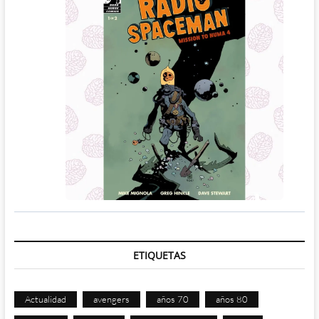
ETIQUETAS
Actualidad
avengers
años 70
años 80