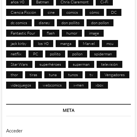
años 90
Batman
Chris Claremont
Ci-Fi
Ciencia Ficción
cine
comics
cómic
DC
dc comics
disney
don pollito
don pollon
Fantastic Four
flash
humor
image
jack kirby
los 90
manga
Marvel
mcu
netflix
PC
pollito
pollon
spiderman
Star Wars
superhéroes
superman
televisión
thor
tiras
tuna
tunos
tv
Vengadores
videojuegos
webcomics
x-men
xbox
META
Acceder