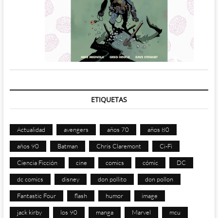
ETIQUETAS
Actualidad
avengers
años 70
años 80
años 90
Batman
Chris Claremont
Ci-Fi
Ciencia Ficción
cine
comics
cómic
DC
dc comics
disney
don pollito
don pollon
Fantastic Four
flash
humor
image
jack kirby
los 90
manga
Marvel
mcu