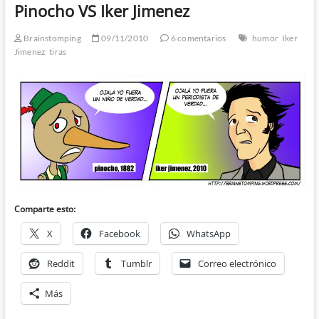
Pinocho VS Iker Jimenez
Brainstomping
09/11/2010
6 comentarios
humor
Iker
Jimenez
tiras
Comparte esto:
X
Facebook
WhatsApp
Reddit
Tumblr
Correo electrónico
Más