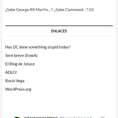
¿Sabe George RR Martin…?: ¿Sabe Claremont…? (II)
ENLACES
Has DC done something stupid today?
Seré breve (EmeA)
El Blog de Jotace
ADLO!
Rocío Vega
WordPress.org