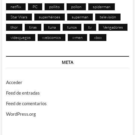
netflix
PC
pollito
pollon
spiderman
Star Wars
superhéroes
superman
televisión
thor
tiras
tuna
tunos
tv
Vengadores
videojuegos
webcomics
x-men
xbox
META
Acceder
Feed de entradas
Feed de comentarios
WordPress.org