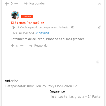
Responder
0
Admin
Diógenes Pantarújez
12 años han pasado desde que se escribió esto
Responde a
karlosman
Totalmente de acuerdo, Pinocho es el más grande!
Responder
0
Navegación
Entrada
Anterior
anterior:
Gafapastafarismo: Don Pollito y Don Pollon 12
de
Entrada
Siguiente
entradas
siguiente:
Tú antes tenías gracia – 1º Parte.