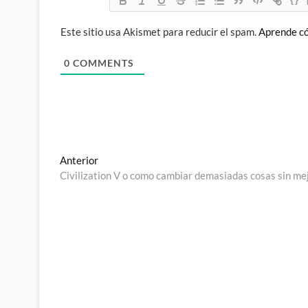
Este sitio usa Akismet para reducir el spam.
Aprende có
0
COMMENTS
Navegación
Entrada
Anterior
anterior:
Civilization V o como cambiar demasiadas cosas sin m
de
entradas