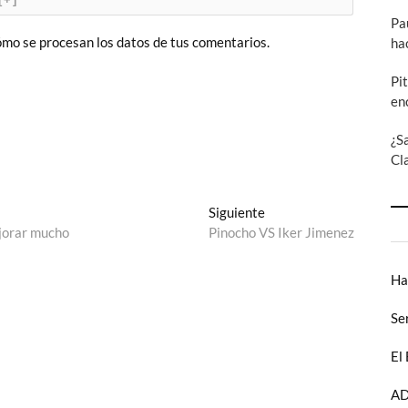
Pa
mo se procesan los datos de tus comentarios.
ha
Pi
en
¿S
Cl
Entrada
Siguiente
siguiente:
ejorar mucho
Pinocho VS Iker Jimenez
Ha
Se
El
AD