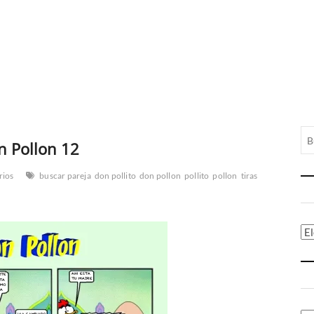
n Pollon 12
rios
buscar pareja
don pollito
don pollon
pollito
pollon
tiras
Ca