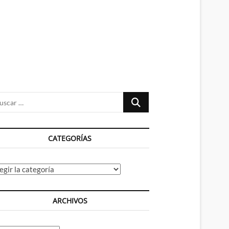
n
ú
Buscar
…
CATEGORÍAS
tegorías
ARCHIVOS