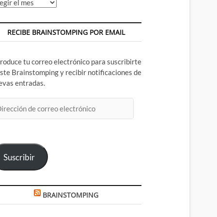
chivos
RECIBE BRAINSTOMPING POR EMAIL
troduce tu correo electrónico para suscribirte
este Brainstomping y recibir notificaciones de
evas entradas.
rección
rreo
ectrónico
Suscribir
BRAINSTOMPING