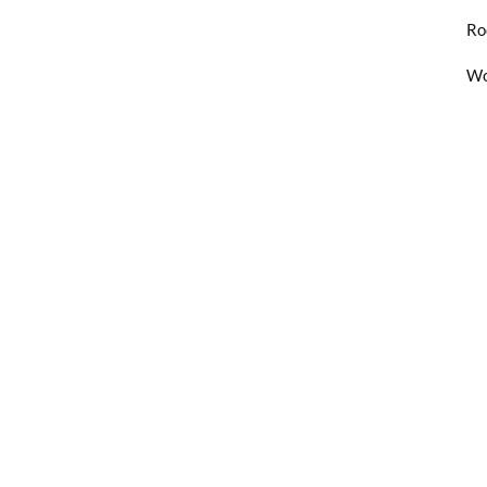
Ro
Wo