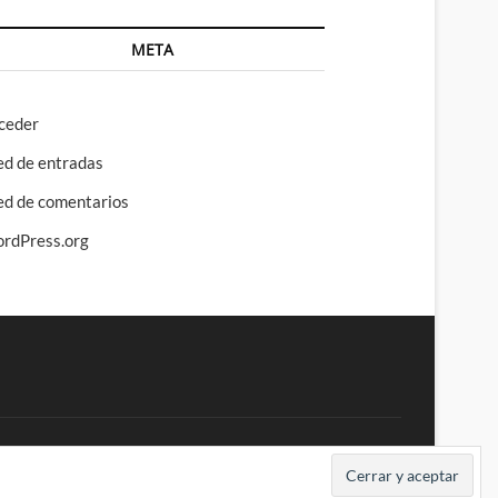
META
ceder
ed de entradas
ed de comentarios
rdPress.org