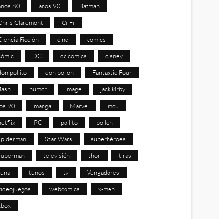
años 80
años 90
Batman
Chris Claremont
Ci-Fi
Ciencia Ficción
cine
comics
cómic
DC
dc comics
disney
don pollito
don pollon
Fantastic Four
flash
humor
image
jack kirby
los 90
manga
Marvel
mcu
netflix
PC
pollito
pollon
spiderman
Star Wars
superhéroes
superman
televisión
thor
tiras
tuna
tunos
tv
Vengadores
videojuegos
webcomics
x-men
xbox