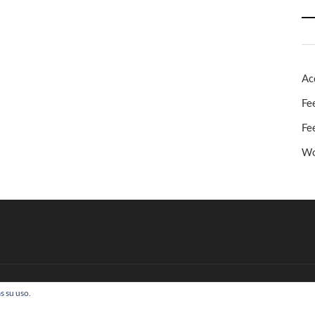
Ac
Fe
Fe
Wo
s su uso.
 Todos los derechos reservados