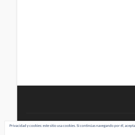
BRAINSTOMPING
Privacidad y cookies: este sitio usa cookies. Si continúas navegando por él, acepta
| Diseñado por:
Theme Freesia
|
WordPress
| ©