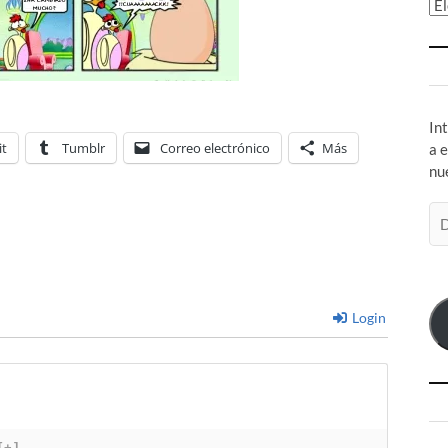
Ar
In
it
Tumblr
Correo electrónico
Más
a 
nu
Di
de
co
el
Login
[+]