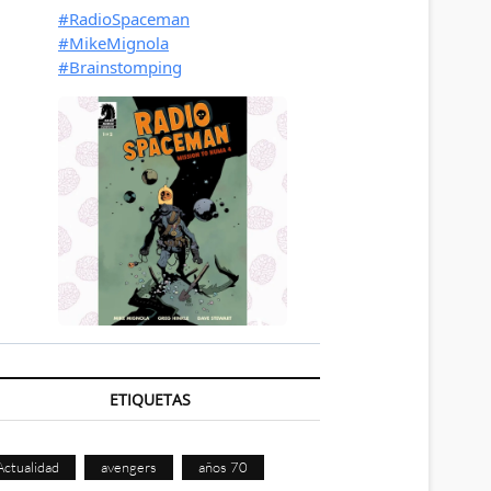
ETIQUETAS
Actualidad
avengers
años 70