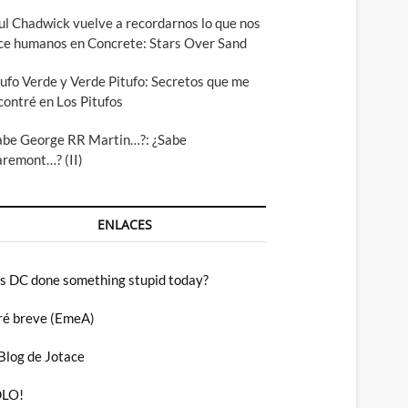
ul Chadwick vuelve a recordarnos lo que nos
ce humanos en Concrete: Stars Over Sand
tufo Verde y Verde Pitufo: Secretos que me
contré en Los Pitufos
abe George RR Martin…?: ¿Sabe
aremont…? (II)
ENLACES
s DC done something stupid today?
ré breve (EmeA)
 Blog de Jotace
LO!