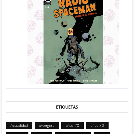
ETIQUETAS
Actualidad
avengers
años 70
años 80