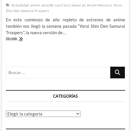
Actualidad
anime
años 80
Los Cinco Samurais
Ronin Warriors
Yoroi
Shin Den Samurai Troopers
En este comienzo de año repleto de estrenos de anime
también nos llegó la semana pasada “Yoroi Shin Den Samurai
Troopers”, la nueva versión de…
Vuelven
Ver más
los
Cinco
Samuráis
cargados
de
Buscar
sorpresas
…
CATEGORÍAS
Categorías