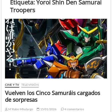
Etiqueta:
Yoroi Shin Den Samurai
Troopers
CINE Y TV
TELEVISIÓN
Vuelven los Cinco Samuráis cargados
de sorpresas
M'Rabo Mhulargo
15/01/2026
4 comentarios