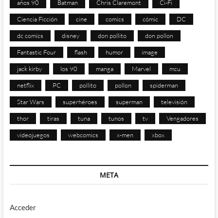
años 90
Batman
Chris Claremont
Ci-Fi
Ciencia Ficción
cine
comics
cómic
DC
dc comics
disney
don pollito
don pollon
Fantastic Four
flash
humor
image
jack kirby
los 90
manga
Marvel
mcu
netflix
PC
pollito
pollon
spiderman
Star Wars
superhéroes
superman
televisión
thor
tiras
tuna
tunos
tv
Vengadores
videojuegos
webcomics
x-men
xbox
META
Acceder