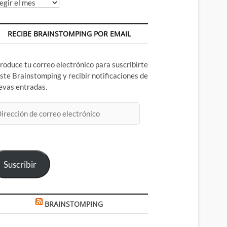
chivos
RECIBE BRAINSTOMPING POR EMAIL
troduce tu correo electrónico para suscribirte
este Brainstomping y recibir notificaciones de
evas entradas.
rección
rreo
ectrónico
Suscribir
BRAINSTOMPING