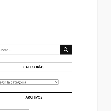
n
ú
Buscar
…
CATEGORÍAS
tegorías
ARCHIVOS