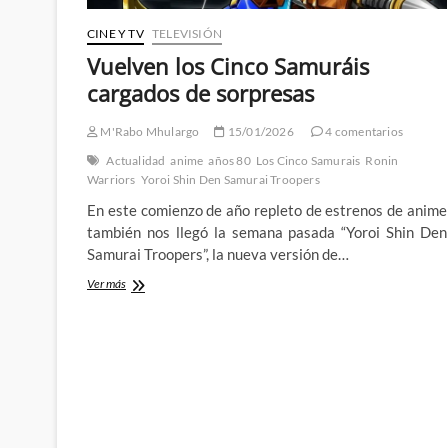
CINE Y TV
TELEVISIÓN
Vuelven los Cinco Samuráis
cargados de sorpresas
M'Rabo Mhulargo
15/01/2026
4 comentarios
Actualidad
anime
años 80
Los Cinco Samurais
Ronin
Warriors
Yoroi Shin Den Samurai Troopers
En este comienzo de año repleto de estrenos de anime
también nos llegó la semana pasada “Yoroi Shin Den
Samurai Troopers”, la nueva versión de…
Vuelven
Ver más
los
Cinco
Samuráis
cargados
de
sorpresas