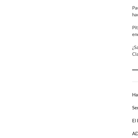
Pa
ha
Pi
en
¿S
Cl
Ha
Se
El
AD