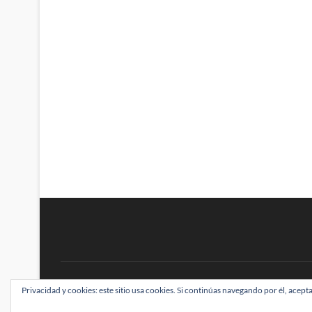
BRAINSTOMPING
Privacidad y cookies: este sitio usa cookies. Si continúas navegando por él, acepta
| Diseñado por:
Theme Freesia
|
WordPress
| ©