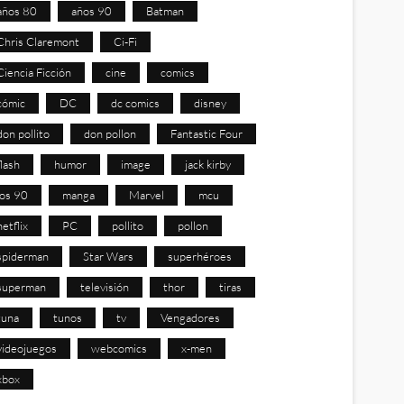
años 80
años 90
Batman
Chris Claremont
Ci-Fi
Ciencia Ficción
cine
comics
cómic
DC
dc comics
disney
don pollito
don pollon
Fantastic Four
flash
humor
image
jack kirby
los 90
manga
Marvel
mcu
netflix
PC
pollito
pollon
spiderman
Star Wars
superhéroes
superman
televisión
thor
tiras
tuna
tunos
tv
Vengadores
videojuegos
webcomics
x-men
xbox