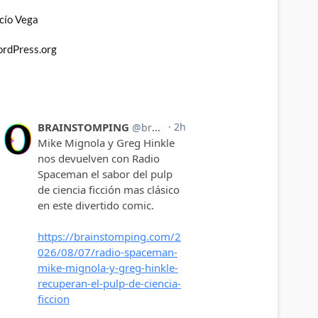
cío Vega
rdPress.org