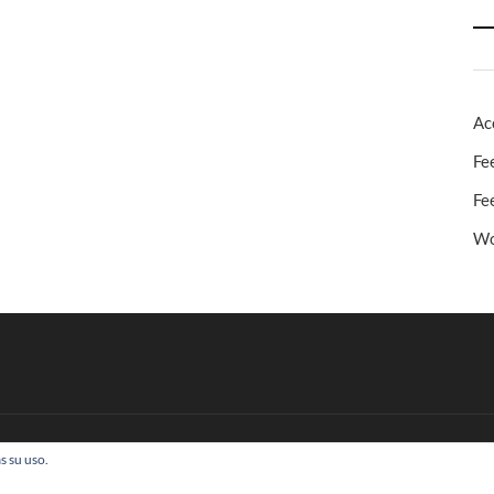
Ac
Fe
Fe
Wo
s su uso.
 Todos los derechos reservados