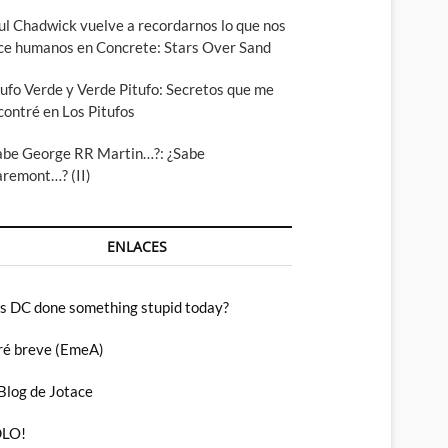
ul Chadwick vuelve a recordarnos lo que nos
ce humanos en Concrete: Stars Over Sand
tufo Verde y Verde Pitufo: Secretos que me
contré en Los Pitufos
abe George RR Martin…?: ¿Sabe
aremont…? (II)
ENLACES
s DC done something stupid today?
ré breve (EmeA)
 Blog de Jotace
LO!