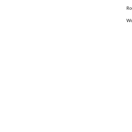
Ro
Wo