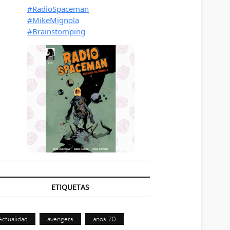
ETIQUETAS
Actualidad
avengers
años 70