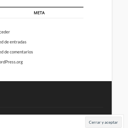
META
ceder
ed de entradas
ed de comentarios
rdPress.org