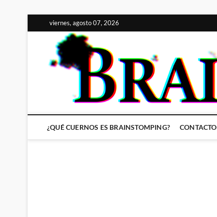
Saltar
viernes, agosto 07, 2026
al
contenido
¿QUÉ CUERNOS ES BRAINSTOMPING?
CONTACTO