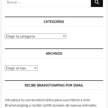
tras
…
acabar
el
mejor
CATEGORÍAS
juego
al
que
he
Categorías
jugado
jamas
ARCHIVOS
Archivos
RECIBE BRAINSTOMPING POR EMAIL
Introduce tu correo electrónico para suscribirte a este
Brainstomping y recibir notificaciones de nuevas entradas.