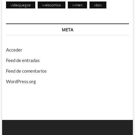
videojuegos
webcomics
x-men
xbox
META
Acceder
Feed de entradas
Feed de comentarios
WordPress.org