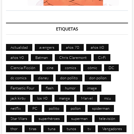
ETIQUETAS
Actualidad
avengers
años 70
años 80
años 90
Batman
Chris Claremont
Ci-Fi
Ciencia Ficción
cine
comics
cómic
DC
dc comics
disney
don pollito
don pollon
Fantastic Four
flash
humor
image
jack kirby
los 90
manga
Marvel
mcu
netflix
PC
pollito
pollon
spiderman
Star Wars
superhéroes
superman
televisión
thor
tiras
tuna
tunos
tv
Vengadores