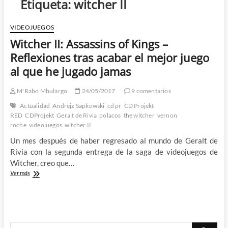
Etiqueta:
witcher II
VIDEOJUEGOS
Witcher II: Assassins of Kings –
Reflexiones tras acabar el mejor juego
al que he jugado jamas
M'Rabo Mhulargo
24/05/2017
9 comentarios
Actualidad
Andrejz Sapkowski
cd pr
CD Projekt
RED
CDProjekt
Geralt de Rivia
polacos
the witcher
vernon
roche
videojuegos
witcher II
Un mes después de haber regresado al mundo de Geralt de
Rivia con la segunda entrega de la saga de videojuegos de
Witcher, creo que…
Witcher
Ver más
II:
Assassins
of
Kings
–
Buscar
Reflexiones