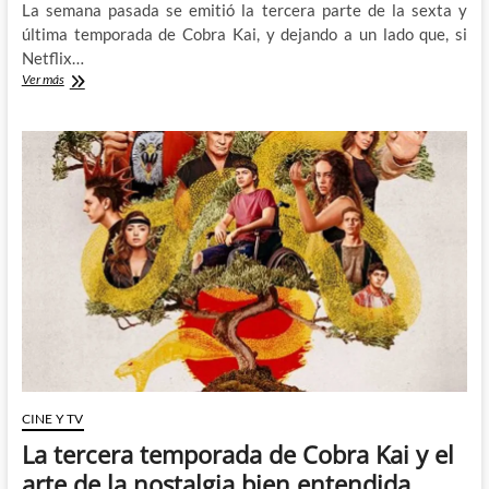
La semana pasada se emitió la tercera parte de la sexta y
última temporada de Cobra Kai, y dejando a un lado que, si
Netflix…
El
Ver más
fin
de
una
era:
Adiós
a
Cobra
Kai
CINE Y TV
La tercera temporada de Cobra Kai y el
arte de la nostalgia bien entendida