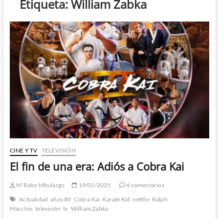
Etiqueta:
William Zabka
CINE Y TV
TELEVISIÓN
El fin de una era: Adiós a Cobra Kai
M'Rabo Mhulargo
19/02/2025
4 comentarios
Actualidad
años 80
Cobra Kai
Karate Kid
netflix
Ralph
Macchio
televisión
tv
William Zabka