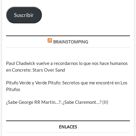
correo
electrónico
Suscribir
BRAINSTOMPING
Paul Chadwick vuelve a recordarnos lo que nos hace humanos
en Concrete: Stars Over Sand
Pitufo Verde y Verde Pitufo: Secretos que me encontré en Los
Pitufos
¿Sabe George RR Martin…?: ¿Sabe Claremont…? (II)
ENLACES