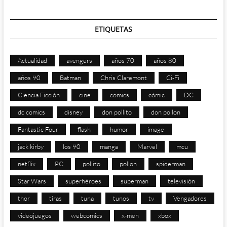
ETIQUETAS
Actualidad
avengers
años 70
años 80
años 90
Batman
Chris Claremont
Ci-Fi
Ciencia Ficción
cine
comics
cómic
DC
dc comics
disney
don pollito
don pollon
Fantastic Four
flash
humor
image
jack kirby
los 90
manga
Marvel
mcu
netflix
PC
pollito
pollon
spiderman
Star Wars
superhéroes
superman
televisión
thor
tiras
tuna
tunos
tv
Vengadores
videojuegos
webcomics
x-men
xbox