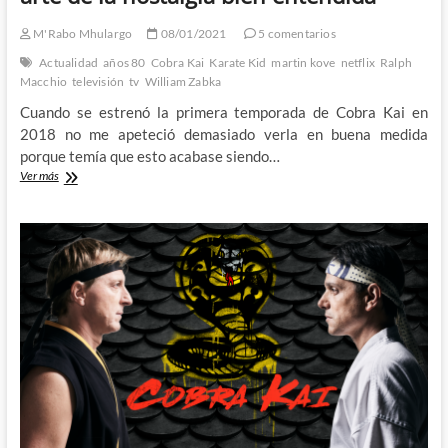
M'Rabo Mhulargo
08/01/2021
5 comentarios
Actualidad
años 80
Cobra Kai
Karate Kid
martin kove
netflix
Ralph
Macchio
televisión
tv
William Zabka
Cuando se estrenó la primera temporada de Cobra Kai en
2018 no me apeteció demasiado verla en buena medida
porque temía que esto acabase siendo…
La
Ver más
tercera
temporada
de
Cobra
Kai
y
el
arte
de
la
nostalgia
bien
entendida