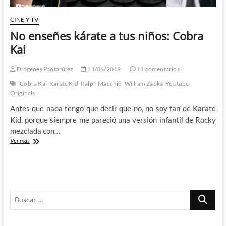
CINE Y TV
No enseñes kárate a tus niños: Cobra
Kai
Diógenes Pantarújez
11/06/2019
11 comentarios
Cobra Kai
Karate Kid
Ralph Macchio
William Zabka
Youtube
Originals
Antes que nada tengo que decir que no, no soy fan de Karate
Kid, porque siempre me pareció una versión infantil de Rocky
mezclada con…
No
Ver más
enseñes
kárate
a
tus
niños:
Buscar
Cobra
Kai
…