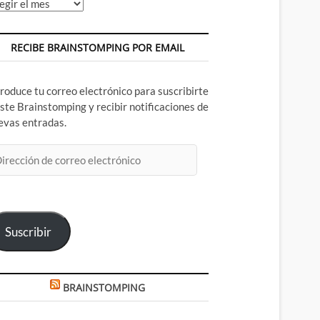
chivos
RECIBE BRAINSTOMPING POR EMAIL
troduce tu correo electrónico para suscribirte
este Brainstomping y recibir notificaciones de
evas entradas.
rección
rreo
ectrónico
Suscribir
BRAINSTOMPING