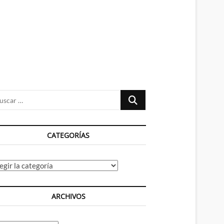
n
ú
Buscar
…
CATEGORÍAS
tegorías
ARCHIVOS