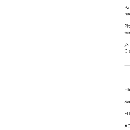
Pa
ha
Pi
en
¿S
Cl
Ha
Se
El
AD