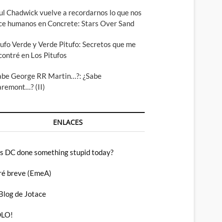
ul Chadwick vuelve a recordarnos lo que nos
ce humanos en Concrete: Stars Over Sand
tufo Verde y Verde Pitufo: Secretos que me
contré en Los Pitufos
abe George RR Martin…?: ¿Sabe
aremont…? (II)
ENLACES
s DC done something stupid today?
ré breve (EmeA)
 Blog de Jotace
LO!