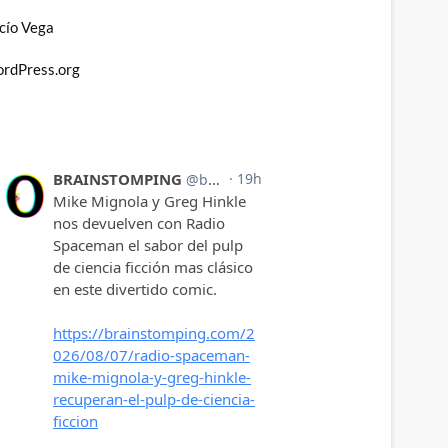
cío Vega
rdPress.org