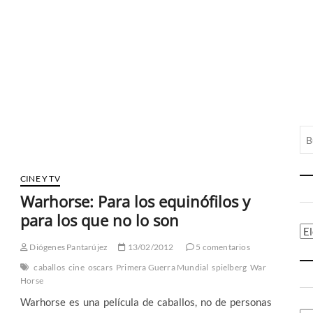
CINE Y TV
Warhorse: Para los equinófilos y
para los que no lo son
Ca
Diógenes Pantarújez
13/02/2012
5 comentarios
caballos
cine
oscars
Primera Guerra Mundial
spielberg
War
Horse
Warhorse es una película de caballos, no de personas