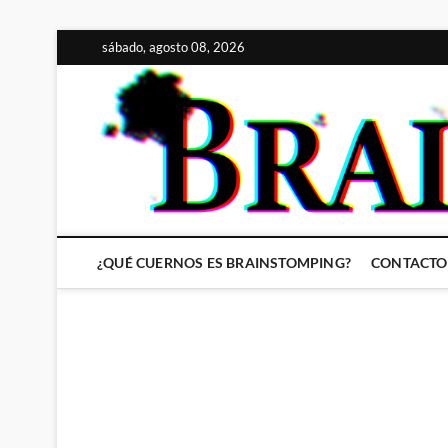
Saltar
sábado, agosto 08, 2026
al
contenido
¿QUÉ CUERNOS ES BRAINSTOMPING?
CONTACTO