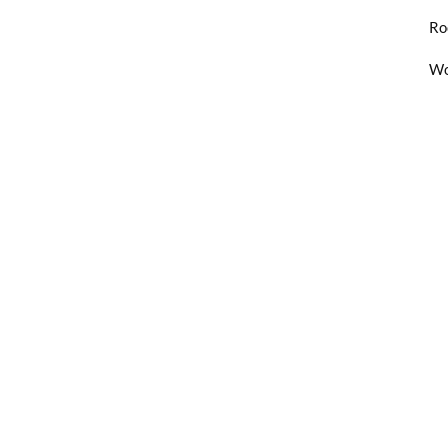
Ro
Wo