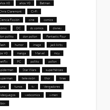
años 80
años 90
Batman
Chris Claremont
Ci-Fi
Ciencia Ficción
cine
comics
cómic
DC
dc comics
disney
don pollito
don pollon
Fantastic Four
flash
humor
image
jack kirby
los 90
manga
Marvel
mcu
netflix
PC
pollito
pollon
spiderman
Star Wars
superhéroes
superman
televisión
thor
tiras
tuna
tunos
tv
Vengadores
videojuegos
webcomics
x-men
xbox