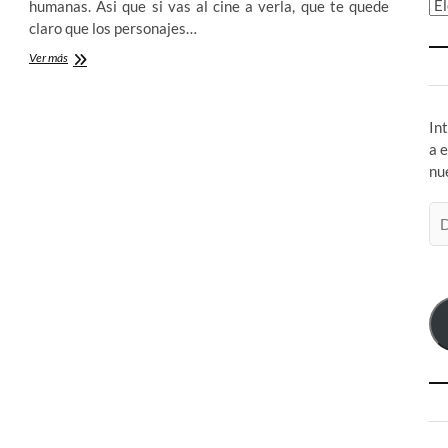
Ar
humanas. Asi que si vas al cine a verla, que te quede
claro que los personajes…
Warhorse:
Ver más
Para
los
equinófilos
In
y
para
a 
los
nu
que
no
Di
lo
de
son
co
el