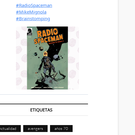
ETIQUETAS
Actualidad
avengers
años 70