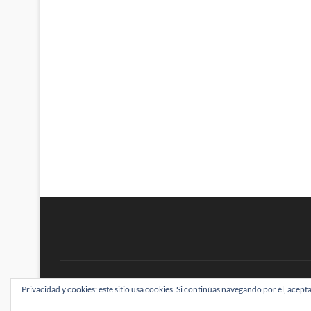
BRAINSTOMPING
Privacidad y cookies: este sitio usa cookies. Si continúas navegando por él, acepta
| Diseñado por:
Theme Freesia
|
WordPress
| ©