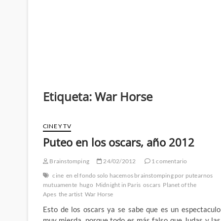
Etiqueta:
War Horse
CINE Y TV
Puteo en los oscars, año 2012
Brainstomping
24/02/2012
1 comentario
cine
en el fondo solo hacemos brainstomping por putearnos
mutuamente
hugo
Midnight in Paris
oscars
Planet of the
Apes
the artist
War Horse
Esto de los oscars ya se sabe que es un espectaculo
muy mierda, porque todo es más falso que Judas y las