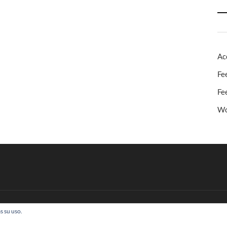
Ac
Fe
Fe
Wo
s su uso.
 Todos los derechos reservados