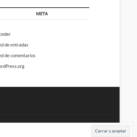
META
ceder
ed de entradas
ed de comentarios
rdPress.org