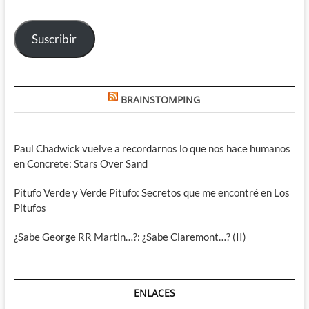
correo
electrónico
Suscribir
BRAINSTOMPING
Paul Chadwick vuelve a recordarnos lo que nos hace humanos
en Concrete: Stars Over Sand
Pitufo Verde y Verde Pitufo: Secretos que me encontré en Los
Pitufos
¿Sabe George RR Martin…?: ¿Sabe Claremont…? (II)
ENLACES