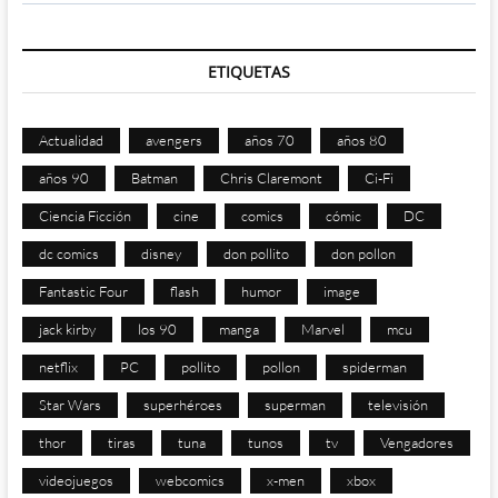
ETIQUETAS
Actualidad
avengers
años 70
años 80
años 90
Batman
Chris Claremont
Ci-Fi
Ciencia Ficción
cine
comics
cómic
DC
dc comics
disney
don pollito
don pollon
Fantastic Four
flash
humor
image
jack kirby
los 90
manga
Marvel
mcu
netflix
PC
pollito
pollon
spiderman
Star Wars
superhéroes
superman
televisión
thor
tiras
tuna
tunos
tv
Vengadores
videojuegos
webcomics
x-men
xbox