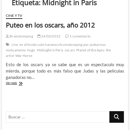
Etiqueta:
Midnight in Paris
CINE Y TV
Puteo en los oscars, año 2012
Brainstomping
24/02/2012
1 comentario
cine
en el fondo solo hacemos brainstomping por putearnos
mutuamente
hugo
Midnight in Paris
oscars
Planet of the Apes
the
artist
War Horse
Esto de los oscars ya se sabe que es un espectaculo muy
mierda, porque todo es más falso que Judas y las películas
ganadoras no…
Puteo
Ver más
en
los
oscars,
año
2012
Buscar
…