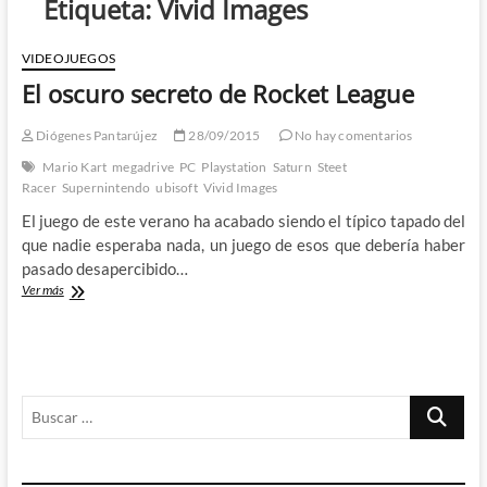
Etiqueta:
Vivid Images
VIDEOJUEGOS
El oscuro secreto de Rocket League
Diógenes Pantarújez
28/09/2015
No hay comentarios
Mario Kart
megadrive
PC
Playstation
Saturn
Steet
Racer
Supernintendo
ubisoft
Vivid Images
El juego de este verano ha acabado siendo el típico tapado del
que nadie esperaba nada, un juego de esos que debería haber
pasado desapercibido…
El
Ver más
oscuro
secreto
de
Rocket
League
Buscar
…