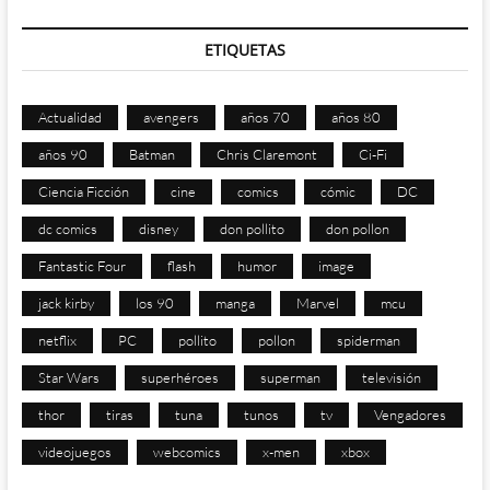
ETIQUETAS
Actualidad
avengers
años 70
años 80
años 90
Batman
Chris Claremont
Ci-Fi
Ciencia Ficción
cine
comics
cómic
DC
dc comics
disney
don pollito
don pollon
Fantastic Four
flash
humor
image
jack kirby
los 90
manga
Marvel
mcu
netflix
PC
pollito
pollon
spiderman
Star Wars
superhéroes
superman
televisión
thor
tiras
tuna
tunos
tv
Vengadores
videojuegos
webcomics
x-men
xbox