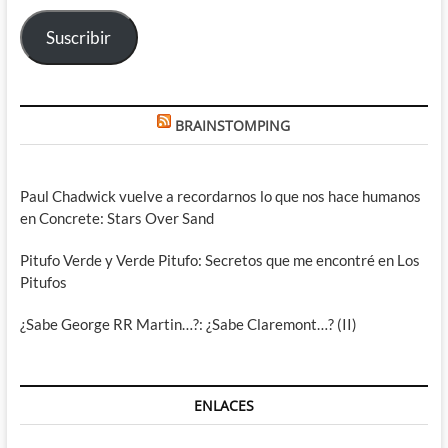
electrónico
Suscribir
BRAINSTOMPING
Paul Chadwick vuelve a recordarnos lo que nos hace humanos
en Concrete: Stars Over Sand
Pitufo Verde y Verde Pitufo: Secretos que me encontré en Los
Pitufos
¿Sabe George RR Martin…?: ¿Sabe Claremont…? (II)
ENLACES