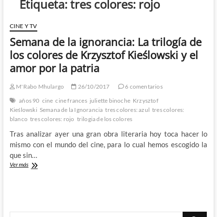
Etiqueta:
tres colores: rojo
CINE Y TV
Semana de la ignorancia: La trilogía de
los colores de Krzysztof Kieślowski y el
amor por la patria
M'Rabo Mhulargo
26/10/2017
6 comentarios
años 90
cine
cine frances
juliette binoche
Krzysztof
Kieślowski
Semana de la Ignorancia
tres colores: azul
tres colores:
blanco
tres colores: rojo
trilogia de los colores
Tras analizar ayer una gran obra literaria hoy toca hacer lo
mismo con el mundo del cine, para lo cual hemos escogido la
que sin…
Semana
Ver más
de
la
ignorancia:
La
trilogía
Buscar
de