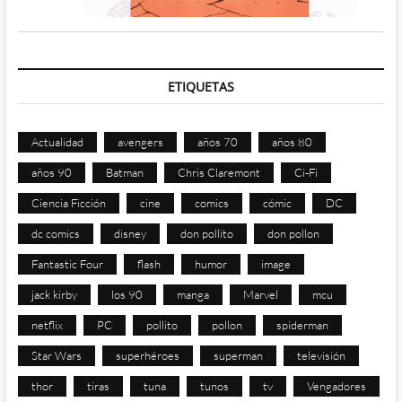
ETIQUETAS
Actualidad
avengers
años 70
años 80
años 90
Batman
Chris Claremont
Ci-Fi
Ciencia Ficción
cine
comics
cómic
DC
dc comics
disney
don pollito
don pollon
Fantastic Four
flash
humor
image
jack kirby
los 90
manga
Marvel
mcu
netflix
PC
pollito
pollon
spiderman
Star Wars
superhéroes
superman
televisión
thor
tiras
tuna
tunos
tv
Vengadores