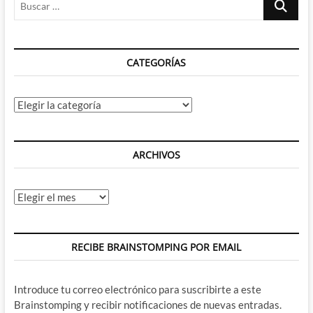
los
…
colores
de
Krzysztof
CATEGORÍAS
Kieślowski
y
el
amor
Categorías
por
la
patria
ARCHIVOS
Archivos
RECIBE BRAINSTOMPING POR EMAIL
Introduce tu correo electrónico para suscribirte a este
Brainstomping y recibir notificaciones de nuevas entradas.