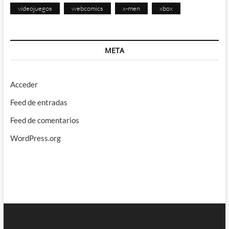
videojuegos
webcomics
x-men
xbox
META
Acceder
Feed de entradas
Feed de comentarios
WordPress.org