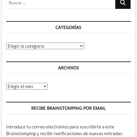
los
…
colores
de
Krzysztof
CATEGORÍAS
Kieślowski
y
el
amor
Categorías
por
la
patria
ARCHIVOS
Archivos
RECIBE BRAINSTOMPING POR EMAIL
Introduce tu correo electrónico para suscribirte a este
Brainstomping y recibir notificaciones de nuevas entradas.