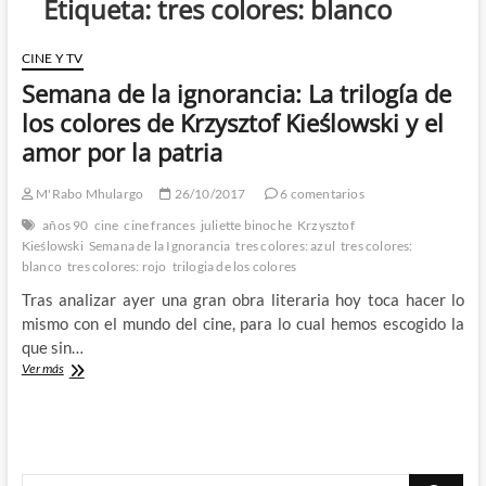
Etiqueta:
tres colores: blanco
CINE Y TV
Semana de la ignorancia: La trilogía de
los colores de Krzysztof Kieślowski y el
amor por la patria
M'Rabo Mhulargo
26/10/2017
6 comentarios
años 90
cine
cine frances
juliette binoche
Krzysztof
Kieślowski
Semana de la Ignorancia
tres colores: azul
tres colores:
blanco
tres colores: rojo
trilogia de los colores
Tras analizar ayer una gran obra literaria hoy toca hacer lo
mismo con el mundo del cine, para lo cual hemos escogido la
que sin…
Semana
Ver más
de
la
ignorancia:
La
trilogía
Buscar
de