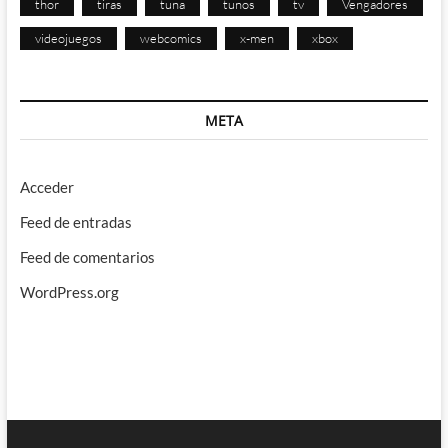
thor
tiras
tuna
tunos
tv
Vengadores
videojuegos
webcomics
x-men
xbox
META
Acceder
Feed de entradas
Feed de comentarios
WordPress.org