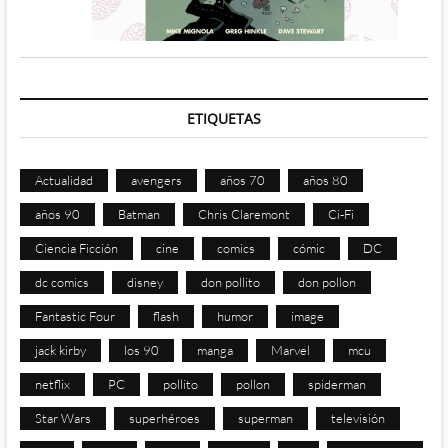
ETIQUETAS
Actualidad
avengers
años 70
años 80
años 90
Batman
Chris Claremont
Ci-Fi
Ciencia Ficción
cine
comics
cómic
DC
dc comics
disney
don pollito
don pollon
Fantastic Four
flash
humor
image
jack kirby
los 90
manga
Marvel
mcu
netflix
PC
pollito
pollon
spiderman
Star Wars
superhéroes
superman
televisión