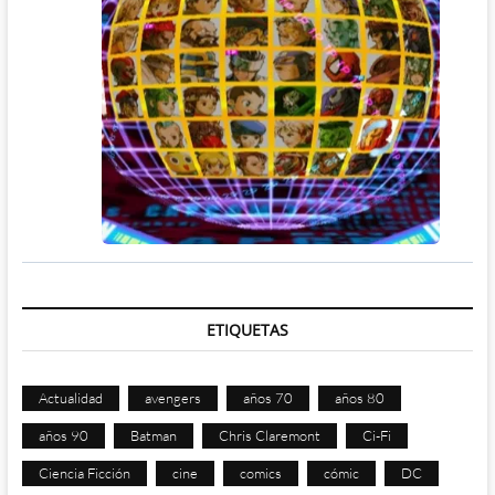
ETIQUETAS
Actualidad
avengers
años 70
años 80
años 90
Batman
Chris Claremont
Ci-Fi
Ciencia Ficción
cine
comics
cómic
DC