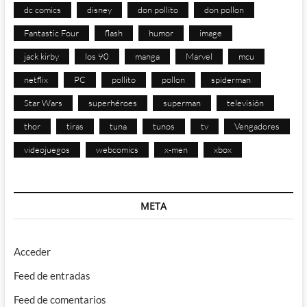
dc comics
disney
don pollito
don pollon
Fantastic Four
flash
humor
image
jack kirby
los 90
manga
Marvel
mcu
netflix
PC
pollito
pollon
spiderman
Star Wars
superhéroes
superman
televisión
thor
tiras
tuna
tunos
tv
Vengadores
videojuegos
webcomics
x-men
xbox
META
Acceder
Feed de entradas
Feed de comentarios