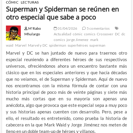
CÓMIC
LECTURAS
Superman y Spiderman se reúnen en
otro especial que sabe a poco
M'Rabo
01/04/2026
5 comentarios
Mhulargo
Actualidad
cómic
comics
Crossover
DC
dc
comics
jorge Jimenez
mark
waid
Marvel
Marvel y DC
spiderman
superhéroes
superman
Marvel y DC se han juntado de nuevo para traernos otro
especial reuniendo a diferentes héroes de sus respectivos
universos, ofreciéndonos ahora un encuentro bastante más
clásico que en los especiales anteriores y que hacía décadas
que no veíamos, el de Superman y Spiderman. Aquí de nuevo
nos encontramos con la misma fórmula de contar con una
historia principal de poco más de veinte páginas y siete más
mucho más cortas que en su mayoría son apenas una
anécdota, algo que provoca que este especial sepa a muy poco
y sus historias apenas cuenten con desarrollo. Pero, pese a
ello, el resultado es entretenido, como prueba la historia de
cabecera en la que Mark Waid y Jorge Jiménez nos meten de
lleno en un doble team-up de héroes y villanos.