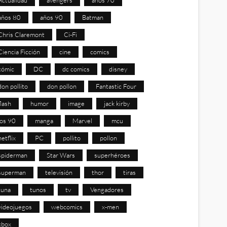
años 80
años 90
Batman
Chris Claremont
Ci-Fi
Ciencia Ficción
cine
comics
cómic
DC
dc comics
disney
don pollito
don pollon
Fantastic Four
flash
humor
image
jack kirby
los 90
manga
Marvel
mcu
netflix
PC
pollito
pollon
spiderman
Star Wars
superhéroes
superman
televisión
thor
tiras
tuna
tunos
tv
Vengadores
videojuegos
webcomics
x-men
xbox