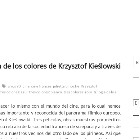
 de los colores de Krzysztof Kieślowski
años 90
cine
cine frances
juliette binoche
Krzysztof
tres colores: azul
tres colores: blanco
tres colores: rojo
trilogia de los
Ca
 hacer lo mismo con el mundo del cine, para lo cual hemos
mas importante y reconocida del panorama fílmico europeo,
sztof Kieślowski. Tres películas, obras maestras por méritos
co retrato de la sociedad francesa de su época y a través de
os a nuestros vecinos del otro lado de los pirineos. Así que