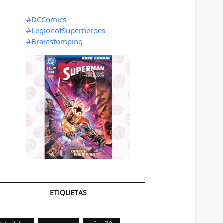
ETIQUETAS
Actualidad
avengers
años 70