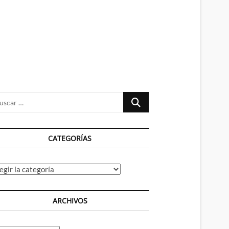
n
ú
Buscar
…
CATEGORÍAS
tegorías
ARCHIVOS