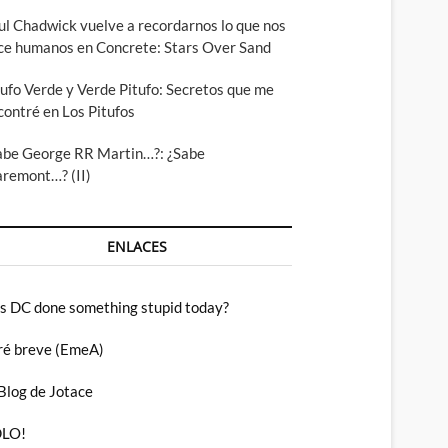
ul Chadwick vuelve a recordarnos lo que nos
ce humanos en Concrete: Stars Over Sand
tufo Verde y Verde Pitufo: Secretos que me
contré en Los Pitufos
abe George RR Martin…?: ¿Sabe
aremont…? (II)
ENLACES
s DC done something stupid today?
ré breve (EmeA)
 Blog de Jotace
LO!