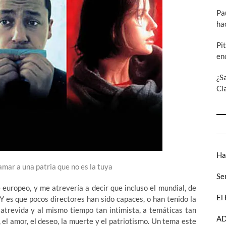
Pa
ha
Pi
en
¿S
Cl
Ha
mar a una patria que no es la tuya
Se
 europeo, y me atrevería a decir que incluso el mundial, de
El
Y es que pocos directores han sido capaces, o han tenido la
atrevida y al mismo tiempo tan intimista, a temáticas tan
AD
 el amor, el deseo, la muerte y el patriotismo. Un tema este