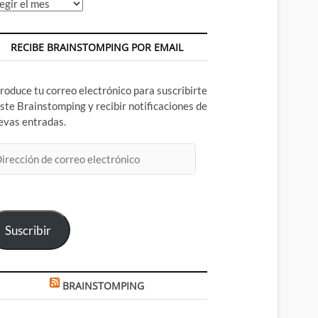
chivos
RECIBE BRAINSTOMPING POR EMAIL
troduce tu correo electrónico para suscribirte
este Brainstomping y recibir notificaciones de
evas entradas.
rección
rreo
ectrónico
Suscribir
BRAINSTOMPING