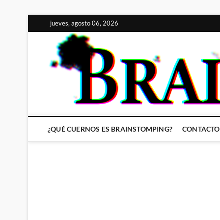
Saltar
jueves, agosto 06, 2026
al
contenido
¿QUÉ CUERNOS ES BRAINSTOMPING?
CONTACTO