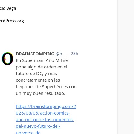
cío Vega
rdPress.org