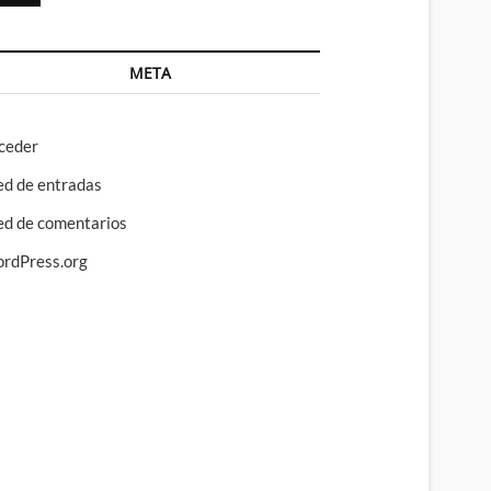
META
ceder
ed de entradas
ed de comentarios
rdPress.org