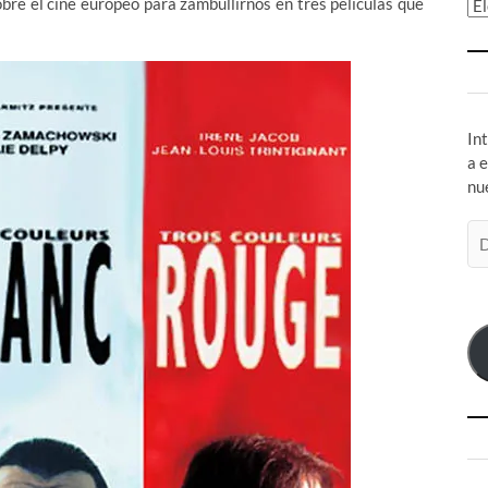
bre el cine europeo para zambullirnos en tres películas que
Ar
In
a 
nu
Di
de
co
el