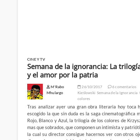
CINE Y TV
Semana de la ignorancia: La trilogía
y el amor por la patria
M'Rabo
26/10/2017
6 comentarios
Mhulargo
Kieślowski
Semana de la Ignorancia
colores
Tras analizar ayer una gran obra literaria hoy toca
escogido la que sin duda es la saga cinematográfica 
Rojo, Blanco y Azul, la trilogía de los colores de Krzy
mas que sobrados, que componen un intimista y patrióti
la cual su director consigue hacernos ver con otros oj