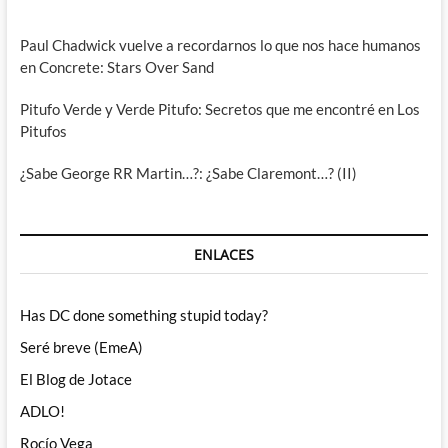
Paul Chadwick vuelve a recordarnos lo que nos hace humanos
en Concrete: Stars Over Sand
Pitufo Verde y Verde Pitufo: Secretos que me encontré en Los
Pitufos
¿Sabe George RR Martin…?: ¿Sabe Claremont…? (II)
ENLACES
Has DC done something stupid today?
Seré breve (EmeA)
El Blog de Jotace
ADLO!
Rocío Vega