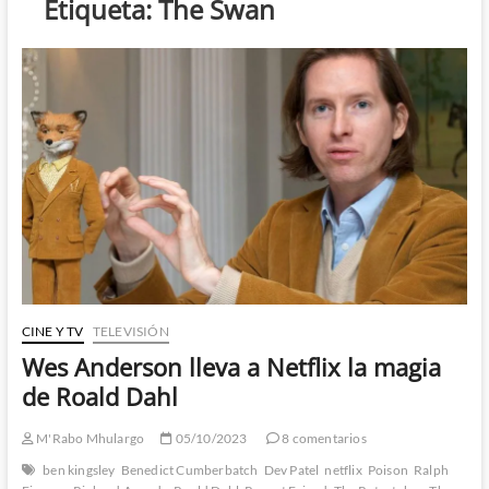
Etiqueta:
The Swan
CINE Y TV
TELEVISIÓN
Wes Anderson lleva a Netflix la magia
de Roald Dahl
M'Rabo Mhulargo
05/10/2023
8 comentarios
ben kingsley
Benedict Cumberbatch
Dev Patel
netflix
Poison
Ralph