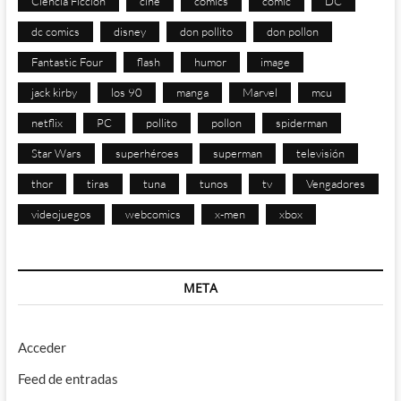
Ciencia Ficción
cine
comics
cómic
DC
dc comics
disney
don pollito
don pollon
Fantastic Four
flash
humor
image
jack kirby
los 90
manga
Marvel
mcu
netflix
PC
pollito
pollon
spiderman
Star Wars
superhéroes
superman
televisión
thor
tiras
tuna
tunos
tv
Vengadores
videojuegos
webcomics
x-men
xbox
META
Acceder
Feed de entradas