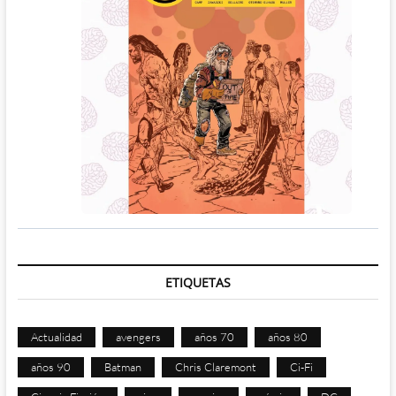
ETIQUETAS
Actualidad
avengers
años 70
años 80
años 90
Batman
Chris Claremont
Ci-Fi