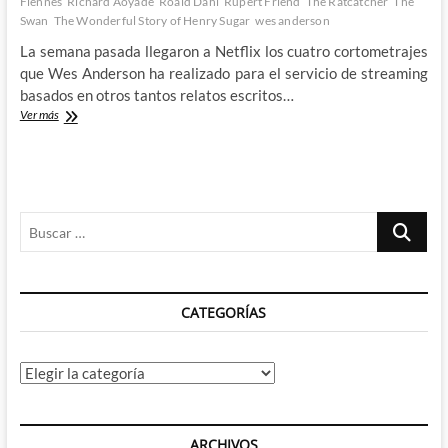
Fiennes
Richard Aoyade
Roald Dahl
Rupert Friend
The Ratcatcher
The
Swan
The Wonderful Story of Henry Sugar
wes anderson
La semana pasada llegaron a Netflix los cuatro cortometrajes
que Wes Anderson ha realizado para el servicio de streaming
basados en otros tantos relatos escritos…
Wes
Ver más
Anderson
lleva
a
Netflix
la
Buscar
magia
de
…
Roald
Dahl
CATEGORÍAS
Categorías
ARCHIVOS